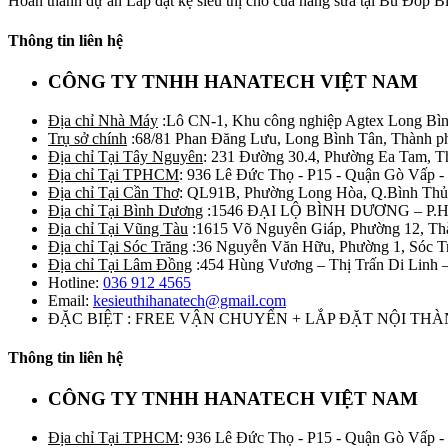
Hoàn thành dự án Lắp đặt kệ siêu thị cho của hàng sữa tại Bù Đốp Bì
Thông tin liên hệ
CÔNG TY TNHH HANATECH VIỆT NAM
Địa chỉ Nhà Máy
:Lô CN-1, Khu công nghiệp Agtex Long Bìn
Trụ sở chính
:68/81 Phan Đăng Lưu, Long Bình Tân, Thành p
Địa chỉ Tại Tây Nguyên
: 231 Đường 30.4, Phường Ea Tam, 
Địa chỉ Tại TPHCM
: 936 Lê Đức Thọ - P15 - Quận Gò Vấp -
Địa chỉ Tại Cần Thơ
: QL91B, Phường Long Hòa, Q.Bình Thủ
Địa chỉ Tại Bình Dương
:1546 ĐẠI LỘ BÌNH DƯƠNG – P.
Địa chỉ Tại Vũng Tàu
:1615 Võ Nguyên Giáp, Phường 12, Th
Địa chỉ Tại Sóc Trăng
:36 Nguyễn Văn Hữu, Phường 1, Sóc T
Địa chỉ Tại Lâm Đồng
:454 Hùng Vương – Thị Trấn Di Linh
Hotline:
036 912 4565
Email:
kesieuthihanatech@gmail.com
ĐẶC BIỆT : FREE VẬN CHUYỂN + LẮP ĐẶT NỘI TH
Thông tin liên hệ
CÔNG TY TNHH HANATECH VIỆT NAM
Địa chỉ Tại TPHCM
: 936 Lê Đức Thọ - P15 - Quận Gò Vấp -