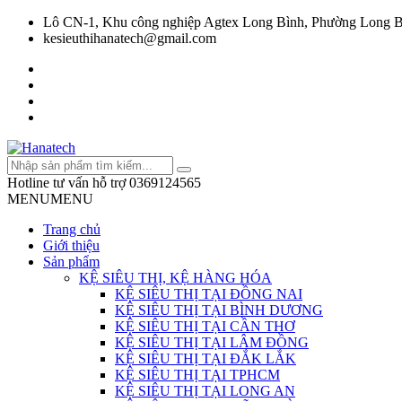
Lô CN-1, Khu công nghiệp Agtex Long Bình, Phường Long B
kesieuthihanatech@gmail.com
Hotline tư vấn hỗ trợ
0369124565
MENU
MENU
Trang chủ
Giới thiệu
Sản phẩm
KỆ SIÊU THỊ, KỆ HÀNG HÓA
KỆ SIÊU THỊ TẠI ĐỒNG NAI
KỆ SIÊU THỊ TẠI BÌNH DƯƠNG
KỆ SIÊU THỊ TẠI CẦN THƠ
KỆ SIÊU THỊ TẠI LÂM ĐỒNG
KỆ SIÊU THỊ TẠI ĐẮK LẮK
KỆ SIÊU THỊ TẠI TPHCM
KỆ SIÊU THỊ TẠI LONG AN