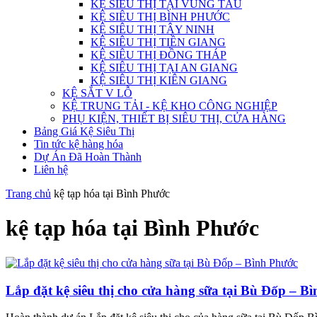
KỆ SIÊU THỊ TẠI VŨNG TÀU
KỆ SIÊU THỊ BÌNH PHƯỚC
KỆ SIÊU THỊ TÂY NINH
KỆ SIÊU THỊ TIỀN GIANG
KỆ SIÊU THỊ ĐỒNG THÁP
KỆ SIÊU THỊ TẠI AN GIANG
KỆ SIÊU THỊ KIÊN GIANG
KỆ SẮT V LỖ
KỆ TRUNG TẢI - KỆ KHO CÔNG NGHIỆP
PHỤ KIỆN, THIẾT BỊ SIÊU THỊ, CỬA HÀNG
Bảng Giá Kệ Siêu Thị
Tin tức kệ hàng hóa
Dự Án Đã Hoàn Thành
Liên hệ
Trang chủ
kệ tạp hóa tại Bình Phước
kệ tạp hóa tại Bình Phước
Lắp đặt kệ siêu thị cho cửa hàng sữa tại Bù Đốp – B