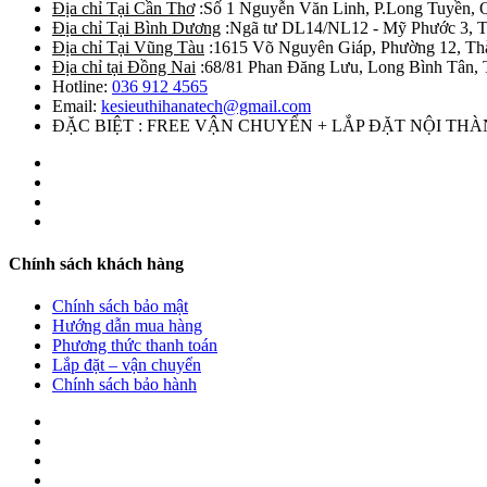
Địa chỉ Tại Cần Thơ
:Số 1 Nguyễn Văn Linh, P.Long Tuyền, 
Địa chỉ Tại Bình Dương
:Ngã tư DL14/NL12 - Mỹ Phước 3, T
Địa chỉ Tại Vũng Tàu
:1615 Võ Nguyên Giáp, Phường 12, Th
Địa chỉ tại Đồng Nai
:68/81 Phan Đăng Lưu, Long Bình Tân, 
Hotline:
036 912 4565
Email:
kesieuthihanatech@gmail.com
ĐẶC BIỆT : FREE VẬN CHUYỂN + LẮP ĐẶT NỘI TH
Chính sách khách hàng
Chính sách bảo mật
Hướng dẫn mua hàng
Phương thức thanh toán
Lắp đặt – vận chuyển
Chính sách bảo hành