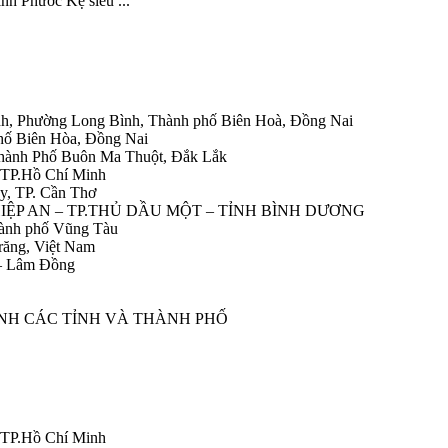
nh Phước Kệ siêu ...
h, Phường Long Bình, Thành phố Biên Hoà, Đồng Nai
hố Biên Hòa, Đồng Nai
Thành Phố Buôn Ma Thuột, Đắk Lắk
 TP.Hồ Chí Minh
y, TP. Cần Thơ
HIỆP AN – TP.THỦ DẦU MỘT – TỈNH BÌNH DƯƠNG
ành phố Vũng Tàu
răng, Việt Nam
 – Lâm Đồng
ÀNH CÁC TỈNH VÀ THÀNH PHỐ
 TP.Hồ Chí Minh