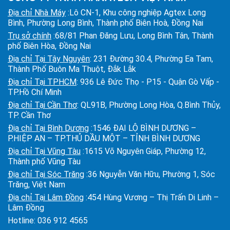
Địa chỉ Nhà Máy
:Lô CN-1, Khu công nghiệp Agtex Long
Bình, Phường Long Bình, Thành phố Biên Hoà, Đồng Nai
Trụ sở chính
:68/81 Phan Đăng Lưu, Long Bình Tân, Thành
phố Biên Hòa, Đồng Nai
Địa chỉ Tại Tây Nguyên
: 231 Đường 30.4, Phường Ea Tam,
Thành Phố Buôn Ma Thuột, Đắk Lắk
Địa chỉ Tại TPHCM
: 936 Lê Đức Thọ - P15 - Quận Gò Vấp -
TP.Hồ Chí Minh
Địa chỉ Tại Cần Thơ
: QL91B, Phường Long Hòa, Q.Bình Thủy,
TP. Cần Thơ
Địa chỉ Tại Bình Dương
:1546 ĐẠI LỘ BÌNH DƯƠNG –
P.HIỆP AN – TP.THỦ DẦU MỘT – TỈNH BÌNH DƯƠNG
Địa chỉ Tại Vũng Tàu
:1615 Võ Nguyên Giáp, Phường 12,
Thành phố Vũng Tàu
Địa chỉ Tại Sóc Trăng
:36 Nguyễn Văn Hữu, Phường 1, Sóc
Trăng, Việt Nam
Địa chỉ Tại Lâm Đồng
:454 Hùng Vương – Thị Trấn Di Linh –
Lâm Đồng
Hotline:
036 912 4565