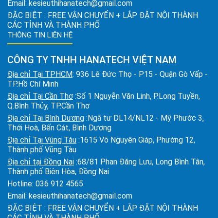
Email:
kesieuthihanatech@gmail.com
ĐẶC BIỆT : FREE VẬN CHUYỂN + LẮP ĐẶT NỘI THÀNH
CÁC TỈNH VÀ THÀNH PHỐ
THÔNG TIN LIÊN HỆ
CÔNG TY TNHH HANATECH VIỆT NAM
Địa chỉ Tại TPHCM
: 936 Lê Đức Thọ - P15 - Quận Gò Vấp -
TP.Hồ Chí Minh
Địa chỉ Tại Cần Thơ
:Số 1 Nguyễn Văn Linh, P.Long Tuyền,
Q.Bình Thủy, TP.Cần Thơ
Địa chỉ Tại Bình Dương
:Ngã tư DL14/NL12 - Mỹ Phước 3,
Thới Hoà, Bến Cát, Bình Dương
Địa chỉ Tại Vũng Tàu
:1615 Võ Nguyên Giáp, Phường 12,
Thành phố Vũng Tàu
Địa chỉ tại Đồng Nai
:68/81 Phan Đăng Lưu, Long Bình Tân,
Thành phố Biên Hòa, Đồng Nai
Hotline:
036 912 4565
Email:
kesieuthihanatech@gmail.com
ĐẶC BIỆT : FREE VẬN CHUYỂN + LẮP ĐẶT NỘI THÀNH
CÁC TỈNH VÀ THÀNH PHỐ