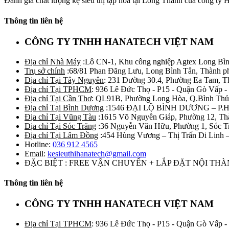
Đánh giá chất lượng kệ siêu thị tạp hoá tại Long Thành của công ty H
Thông tin liên hệ
CÔNG TY TNHH HANATECH VIỆT NAM
Địa chỉ Nhà Máy
:Lô CN-1, Khu công nghiệp Agtex Long Bìn
Trụ sở chính
:68/81 Phan Đăng Lưu, Long Bình Tân, Thành p
Địa chỉ Tại Tây Nguyên
: 231 Đường 30.4, Phường Ea Tam, 
Địa chỉ Tại TPHCM
: 936 Lê Đức Thọ - P15 - Quận Gò Vấp -
Địa chỉ Tại Cần Thơ
: QL91B, Phường Long Hòa, Q.Bình Thủ
Địa chỉ Tại Bình Dương
:1546 ĐẠI LỘ BÌNH DƯƠNG – P.
Địa chỉ Tại Vũng Tàu
:1615 Võ Nguyên Giáp, Phường 12, Th
Địa chỉ Tại Sóc Trăng
:36 Nguyễn Văn Hữu, Phường 1, Sóc T
Địa chỉ Tại Lâm Đồng
:454 Hùng Vương – Thị Trấn Di Linh
Hotline:
036 912 4565
Email:
kesieuthihanatech@gmail.com
ĐẶC BIỆT : FREE VẬN CHUYỂN + LẮP ĐẶT NỘI TH
Thông tin liên hệ
CÔNG TY TNHH HANATECH VIỆT NAM
Địa chỉ Tại TPHCM
: 936 Lê Đức Thọ - P15 - Quận Gò Vấp -