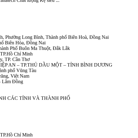
anatech Chất lượng Kệ siêu ...
h, Phường Long Bình, Thành phố Biên Hoà, Đồng Nai
hố Biên Hòa, Đồng Nai
Thành Phố Buôn Ma Thuột, Đắk Lắk
 TP.Hồ Chí Minh
y, TP. Cần Thơ
HIỆP AN – TP.THỦ DẦU MỘT – TỈNH BÌNH DƯƠNG
ành phố Vũng Tàu
răng, Việt Nam
 – Lâm Đồng
ÀNH CÁC TỈNH VÀ THÀNH PHỐ
 TP.Hồ Chí Minh