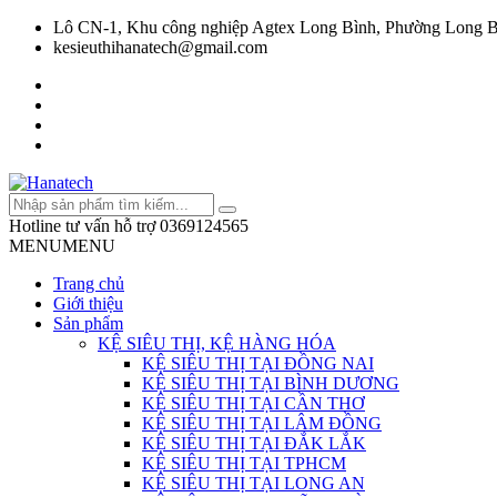
Lô CN-1, Khu công nghiệp Agtex Long Bình, Phường Long B
kesieuthihanatech@gmail.com
Hotline tư vấn hỗ trợ
0369124565
MENU
MENU
Trang chủ
Giới thiệu
Sản phẩm
KỆ SIÊU THỊ, KỆ HÀNG HÓA
KỆ SIÊU THỊ TẠI ĐỒNG NAI
KỆ SIÊU THỊ TẠI BÌNH DƯƠNG
KỆ SIÊU THỊ TẠI CẦN THƠ
KỆ SIÊU THỊ TẠI LÂM ĐỒNG
KỆ SIÊU THỊ TẠI ĐẮK LẮK
KỆ SIÊU THỊ TẠI TPHCM
KỆ SIÊU THỊ TẠI LONG AN