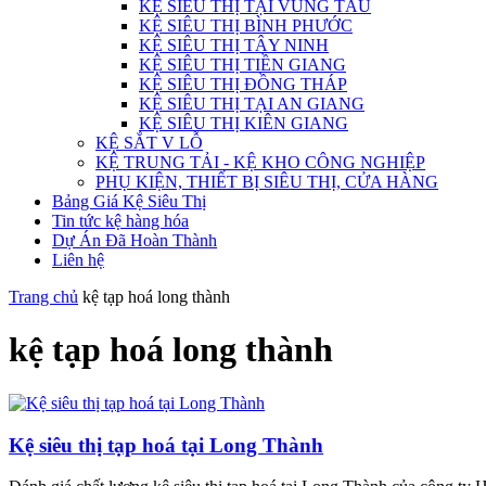
KỆ SIÊU THỊ TẠI VŨNG TÀU
KỆ SIÊU THỊ BÌNH PHƯỚC
KỆ SIÊU THỊ TÂY NINH
KỆ SIÊU THỊ TIỀN GIANG
KỆ SIÊU THỊ ĐỒNG THÁP
KỆ SIÊU THỊ TẠI AN GIANG
KỆ SIÊU THỊ KIÊN GIANG
KỆ SẮT V LỖ
KỆ TRUNG TẢI - KỆ KHO CÔNG NGHIỆP
PHỤ KIỆN, THIẾT BỊ SIÊU THỊ, CỬA HÀNG
Bảng Giá Kệ Siêu Thị
Tin tức kệ hàng hóa
Dự Án Đã Hoàn Thành
Liên hệ
Trang chủ
kệ tạp hoá long thành
kệ tạp hoá long thành
Kệ siêu thị tạp hoá tại Long Thành