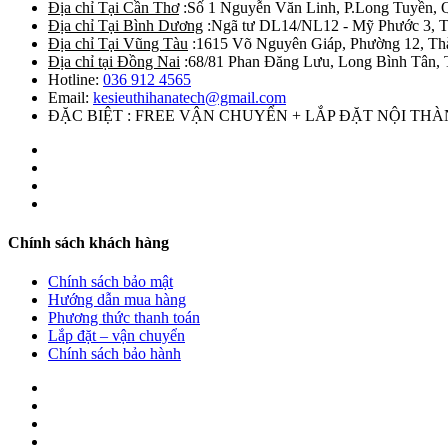
Địa chỉ Tại Cần Thơ
:Số 1 Nguyễn Văn Linh, P.Long Tuyền, 
Địa chỉ Tại Bình Dương
:Ngã tư DL14/NL12 - Mỹ Phước 3, T
Địa chỉ Tại Vũng Tàu
:1615 Võ Nguyên Giáp, Phường 12, Th
Địa chỉ tại Đồng Nai
:68/81 Phan Đăng Lưu, Long Bình Tân, 
Hotline:
036 912 4565
Email:
kesieuthihanatech@gmail.com
ĐẶC BIỆT : FREE VẬN CHUYỂN + LẮP ĐẶT NỘI TH
Chính sách khách hàng
Chính sách bảo mật
Hướng dẫn mua hàng
Phương thức thanh toán
Lắp đặt – vận chuyển
Chính sách bảo hành