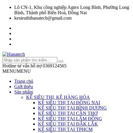
Lô CN-1, Khu công nghiệp Agtex Long Bình, Phường Long
Bình, Thành phố Biên Hoà, Đồng Nai
kesieuthihanatech@gmail.com
Hotline tư vấn hỗ trợ
0369124565
MENU
MENU
Trang chủ
Giới thiệu
Sản phẩm
KỆ SIÊU THỊ, KỆ HÀNG HÓA
KỆ SIÊU THỊ TẠI ĐỒNG NAI
KỆ SIÊU THỊ TẠI BÌNH DƯƠNG
KỆ SIÊU THỊ TẠI CẦN THƠ
KỆ SIÊU THỊ TẠI LÂM ĐỒNG
KỆ SIÊU THỊ TẠI ĐẮK LẮK
KỆ SIÊU THỊ TẠI TPHCM