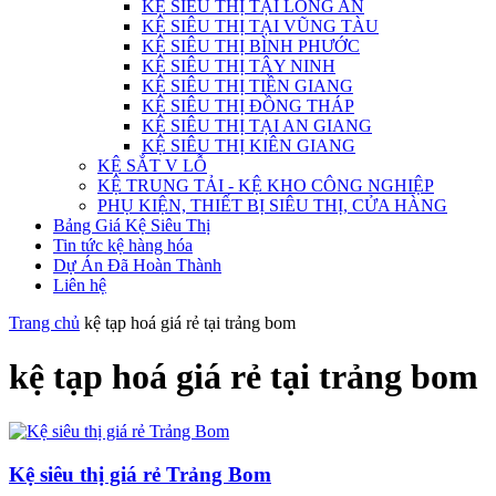
KỆ SIÊU THỊ TẠI LONG AN
KỆ SIÊU THỊ TẠI VŨNG TÀU
KỆ SIÊU THỊ BÌNH PHƯỚC
KỆ SIÊU THỊ TÂY NINH
KỆ SIÊU THỊ TIỀN GIANG
KỆ SIÊU THỊ ĐỒNG THÁP
KỆ SIÊU THỊ TẠI AN GIANG
KỆ SIÊU THỊ KIÊN GIANG
KỆ SẮT V LỖ
KỆ TRUNG TẢI - KỆ KHO CÔNG NGHIỆP
PHỤ KIỆN, THIẾT BỊ SIÊU THỊ, CỬA HÀNG
Bảng Giá Kệ Siêu Thị
Tin tức kệ hàng hóa
Dự Án Đã Hoàn Thành
Liên hệ
Trang chủ
kệ tạp hoá giá rẻ tại trảng bom
kệ tạp hoá giá rẻ tại trảng bom
Kệ siêu thị giá rẻ Trảng Bom