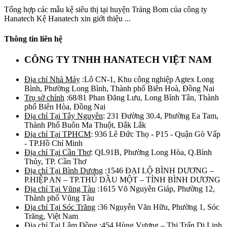
Tổng hợp các mẫu kệ siêu thị tại huyện Trảng Bom của công ty
Hanatech Kệ Hanatech xin giới thiệu ...
Thông tin liên hệ
CÔNG TY TNHH HANATECH VIỆT NAM
Địa chỉ Nhà Máy
:Lô CN-1, Khu công nghiệp Agtex Long
Bình, Phường Long Bình, Thành phố Biên Hoà, Đồng Nai
Trụ sở chính
:68/81 Phan Đăng Lưu, Long Bình Tân, Thành
phố Biên Hòa, Đồng Nai
Địa chỉ Tại Tây Nguyên
: 231 Đường 30.4, Phường Ea Tam,
Thành Phố Buôn Ma Thuột, Đắk Lắk
Địa chỉ Tại TPHCM
: 936 Lê Đức Thọ - P15 - Quận Gò Vấp
- TP.Hồ Chí Minh
Địa chỉ Tại Cần Thơ
: QL91B, Phường Long Hòa, Q.Bình
Thủy, TP. Cần Thơ
Địa chỉ Tại Bình Dương
:1546 ĐẠI LỘ BÌNH DƯƠNG –
P.HIỆP AN – TP.THỦ DẦU MỘT – TỈNH BÌNH DƯƠNG
Địa chỉ Tại Vũng Tàu
:1615 Võ Nguyên Giáp, Phường 12,
Thành phố Vũng Tàu
Địa chỉ Tại Sóc Trăng
:36 Nguyễn Văn Hữu, Phường 1, Sóc
Trăng, Việt Nam
Địa chỉ Tại Lâm Đồng
:454 Hùng Vương – Thị Trấn Di Linh