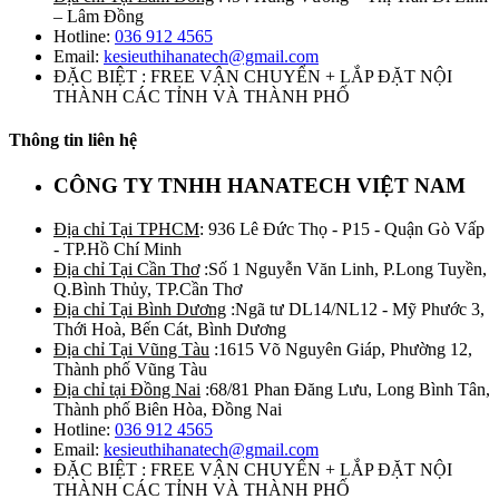
– Lâm Đồng
Hotline:
036 912 4565
Email:
kesieuthihanatech@gmail.com
ĐẶC BIỆT : FREE VẬN CHUYỂN + LẮP ĐẶT NỘI
THÀNH CÁC TỈNH VÀ THÀNH PHỐ
Thông tin liên hệ
CÔNG TY TNHH HANATECH VIỆT NAM
Địa chỉ Tại TPHCM
: 936 Lê Đức Thọ - P15 - Quận Gò Vấp
- TP.Hồ Chí Minh
Địa chỉ Tại Cần Thơ
:Số 1 Nguyễn Văn Linh, P.Long Tuyền,
Q.Bình Thủy, TP.Cần Thơ
Địa chỉ Tại Bình Dương
:Ngã tư DL14/NL12 - Mỹ Phước 3,
Thới Hoà, Bến Cát, Bình Dương
Địa chỉ Tại Vũng Tàu
:1615 Võ Nguyên Giáp, Phường 12,
Thành phố Vũng Tàu
Địa chỉ tại Đồng Nai
:68/81 Phan Đăng Lưu, Long Bình Tân,
Thành phố Biên Hòa, Đồng Nai
Hotline:
036 912 4565
Email:
kesieuthihanatech@gmail.com
ĐẶC BIỆT : FREE VẬN CHUYỂN + LẮP ĐẶT NỘI
THÀNH CÁC TỈNH VÀ THÀNH PHỐ