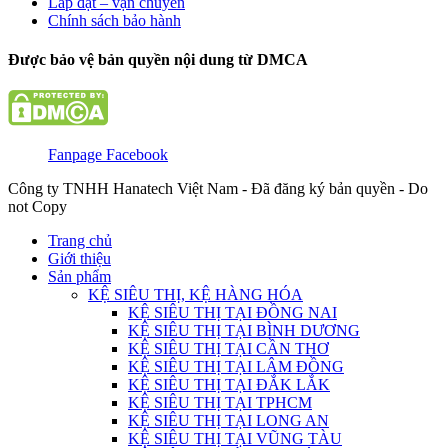
Lắp đặt – vận chuyển
Chính sách bảo hành
Được bảo vệ bản quyền nội dung từ DMCA
Fanpage Facebook
Công ty TNHH Hanatech Việt Nam - Đã đăng ký bản quyền - Do
not Copy
Trang chủ
Giới thiệu
Sản phẩm
KỆ SIÊU THỊ, KỆ HÀNG HÓA
KỆ SIÊU THỊ TẠI ĐỒNG NAI
KỆ SIÊU THỊ TẠI BÌNH DƯƠNG
KỆ SIÊU THỊ TẠI CẦN THƠ
KỆ SIÊU THỊ TẠI LÂM ĐỒNG
KỆ SIÊU THỊ TẠI ĐẮK LẮK
KỆ SIÊU THỊ TẠI TPHCM
KỆ SIÊU THỊ TẠI LONG AN
KỆ SIÊU THỊ TẠI VŨNG TÀU