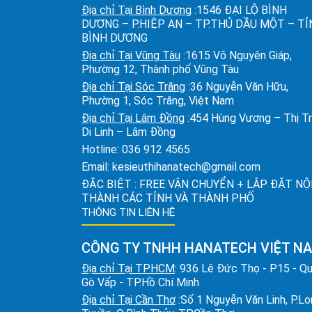
Địa chỉ Tại Bình Dương
:1546 ĐẠI LỘ BÌNH
DƯƠNG – P.HIỆP AN – TP.THỦ DẦU MỘT – T
BÌNH DƯƠNG
Địa chỉ Tại Vũng Tàu
:1615 Võ Nguyên Giáp,
Phường 12, Thành phố Vũng Tàu
Địa chỉ Tại Sóc Trăng
:36 Nguyễn Văn Hữu,
Phường 1, Sóc Trăng, Việt Nam
Địa chỉ Tại Lâm Đồng
:454 Hùng Vương – Thị T
Di Linh – Lâm Đồng
Hotline:
036 912 4565
Email:
kesieuthihanatech@gmail.com
ĐẶC BIỆT : FREE VẬN CHUYỂN + LẮP ĐẶT NỘ
THÀNH CÁC TỈNH VÀ THÀNH PHỐ
THÔNG TIN LIÊN HỆ
CÔNG TY TNHH HANATECH VIỆT N
Địa chỉ Tại TPHCM
: 936 Lê Đức Thọ - P15 - Q
Gò Vấp - TP.Hồ Chí Minh
Địa chỉ Tại Cần Thơ
:Số 1 Nguyễn Văn Linh, P.L