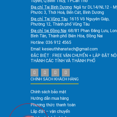
Tuyền, Q.Bình Thủy, TP.Cần Thơ
Địa chỉ Tại Bình Dương
:Ngã tư DL14/NL12 - M
Phước 3, Thới Hoà, Bến Cát, Bình Dương
Địa chỉ Tại Vũng Tàu
:1615 Võ Nguyên Giáp,
Phường 12, Thành phố Vũng Tàu
Địa chỉ tại Đồng Nai
:68/81 Phan Đăng Lưu, Lo
Bình Tân, Thành phố Biên Hòa, Đồng Nai
Hotline:
036 912 4565
Email:
kesieuthihanatech@gmail.com
ĐẶC BIỆT : FREE VẬN CHUYỂN + LẮP ĐẶT NỘ
THÀNH CÁC TỈNH VÀ THÀNH PHỐ
CHÍNH SÁCH KHÁCH HÀNG
Chính sách bảo mật
Hướng dẫn mua hàng
Phương thức thanh toán
Lắp đặt – vận chuyển