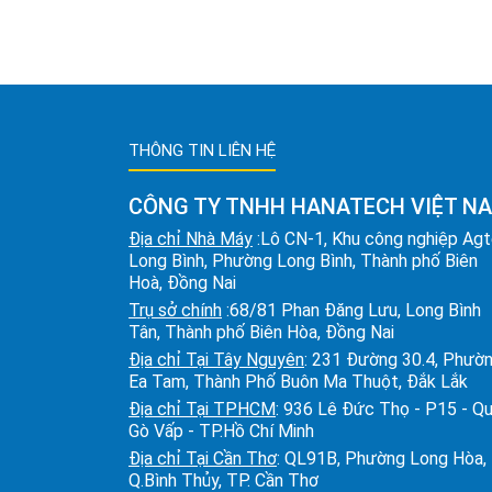
THÔNG TIN LIÊN HỆ
CÔNG TY TNHH HANATECH VIỆT N
Địa chỉ Nhà Máy
:Lô CN-1, Khu công nghiệp Ag
Long Bình, Phường Long Bình, Thành phố Biên
Hoà, Đồng Nai
Trụ sở chính
:68/81 Phan Đăng Lưu, Long Bình
Tân, Thành phố Biên Hòa, Đồng Nai
Địa chỉ Tại Tây Nguyên
: 231 Đường 30.4, Phườ
Ea Tam, Thành Phố Buôn Ma Thuột, Đắk Lắk
Địa chỉ Tại TPHCM
: 936 Lê Đức Thọ - P15 - Q
Gò Vấp - TP.Hồ Chí Minh
Địa chỉ Tại Cần Thơ
: QL91B, Phường Long Hòa,
Q.Bình Thủy, TP. Cần Thơ