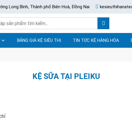
ường Long Bình, Thành phố Biên Hoà, Đồng Nai
kesieuthihanat
BẢNG GIÁ KỆ SIÊU THỊ
TIN TỨC KỆ HÀNG HÓA
KỆ SỮA TẠI PLEIKU
chỉ