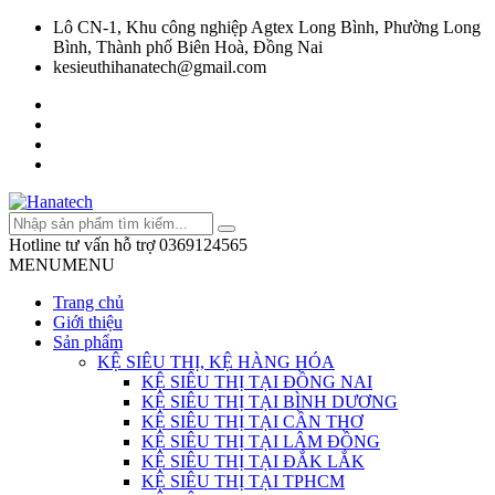
Lô CN-1, Khu công nghiệp Agtex Long Bình, Phường Long
Bình, Thành phố Biên Hoà, Đồng Nai
kesieuthihanatech@gmail.com
Hotline tư vấn hỗ trợ
0369124565
MENU
MENU
Trang chủ
Giới thiệu
Sản phẩm
KỆ SIÊU THỊ, KỆ HÀNG HÓA
KỆ SIÊU THỊ TẠI ĐỒNG NAI
KỆ SIÊU THỊ TẠI BÌNH DƯƠNG
KỆ SIÊU THỊ TẠI CẦN THƠ
KỆ SIÊU THỊ TẠI LÂM ĐỒNG
KỆ SIÊU THỊ TẠI ĐẮK LẮK
KỆ SIÊU THỊ TẠI TPHCM