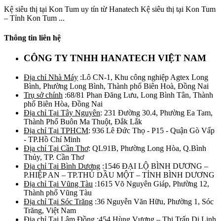
Kệ siêu thị tại Kon Tum uy tín từ Hanatech Kệ siêu thị tại Kon Tum
– Tỉnh Kon Tum ...
Thông tin liên hệ
CÔNG TY TNHH HANATECH VIỆT NAM
Địa chỉ Nhà Máy
:Lô CN-1, Khu công nghiệp Agtex Long
Bình, Phường Long Bình, Thành phố Biên Hoà, Đồng Nai
Trụ sở chính
:68/81 Phan Đăng Lưu, Long Bình Tân, Thành
phố Biên Hòa, Đồng Nai
Địa chỉ Tại Tây Nguyên
: 231 Đường 30.4, Phường Ea Tam,
Thành Phố Buôn Ma Thuột, Đắk Lắk
Địa chỉ Tại TPHCM
: 936 Lê Đức Thọ - P15 - Quận Gò Vấp
- TP.Hồ Chí Minh
Địa chỉ Tại Cần Thơ
: QL91B, Phường Long Hòa, Q.Bình
Thủy, TP. Cần Thơ
Địa chỉ Tại Bình Dương
:1546 ĐẠI LỘ BÌNH DƯƠNG –
P.HIỆP AN – TP.THỦ DẦU MỘT – TỈNH BÌNH DƯƠNG
Địa chỉ Tại Vũng Tàu
:1615 Võ Nguyên Giáp, Phường 12,
Thành phố Vũng Tàu
Địa chỉ Tại Sóc Trăng
:36 Nguyễn Văn Hữu, Phường 1, Sóc
Trăng, Việt Nam
Địa chỉ Tại Lâm Đồng
:454 Hùng Vương – Thị Trấn Di Linh