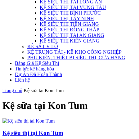
KỆ SIÊU THỊ TẠI LONG AN
KỆ SIÊU THỊ TẠI VŨNG TÀU
KỆ SIÊU THỊ BÌNH PHƯỚC
KỆ SIÊU THỊ TÂY NINH
KỆ SIÊU THỊ TIỀN GIANG
KỆ SIÊU THỊ ĐỒNG THÁP
KỆ SIÊU THỊ TẠI AN GIANG
KỆ SIÊU THỊ KIÊN GIANG
KỆ SẮT V LỖ
KỆ TRUNG TẢI - KỆ KHO CÔNG NGHIỆP
PHỤ KIỆN, THIẾT BỊ SIÊU THỊ, CỬA HÀNG
Bảng Giá Kệ Siêu Thị
Tin tức kệ hàng hóa
Dự Án Đã Hoàn Thành
Liên hệ
Trang chủ
Kệ sữa tại Kon Tum
Kệ sữa tại Kon Tum
Kệ siêu thị tại Kon Tum