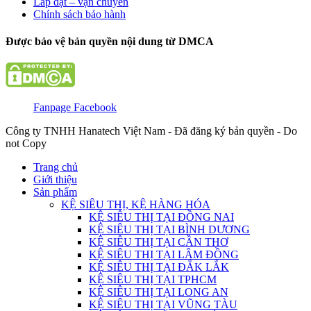
Lắp đặt – vận chuyển
Chính sách bảo hành
Được bảo vệ bản quyền nội dung từ DMCA
Fanpage Facebook
Công ty TNHH Hanatech Việt Nam - Đã đăng ký bản quyền - Do
not Copy
Trang chủ
Giới thiệu
Sản phẩm
KỆ SIÊU THỊ, KỆ HÀNG HÓA
KỆ SIÊU THỊ TẠI ĐỒNG NAI
KỆ SIÊU THỊ TẠI BÌNH DƯƠNG
KỆ SIÊU THỊ TẠI CẦN THƠ
KỆ SIÊU THỊ TẠI LÂM ĐỒNG
KỆ SIÊU THỊ TẠI ĐẮK LẮK
KỆ SIÊU THỊ TẠI TPHCM
KỆ SIÊU THỊ TẠI LONG AN
KỆ SIÊU THỊ TẠI VŨNG TÀU