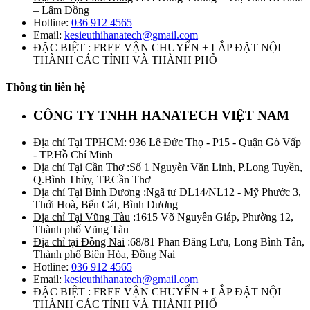
– Lâm Đồng
Hotline:
036 912 4565
Email:
kesieuthihanatech@gmail.com
ĐẶC BIỆT : FREE VẬN CHUYỂN + LẮP ĐẶT NỘI
THÀNH CÁC TỈNH VÀ THÀNH PHỐ
Thông tin liên hệ
CÔNG TY TNHH HANATECH VIỆT NAM
Địa chỉ Tại TPHCM
: 936 Lê Đức Thọ - P15 - Quận Gò Vấp
- TP.Hồ Chí Minh
Địa chỉ Tại Cần Thơ
:Số 1 Nguyễn Văn Linh, P.Long Tuyền,
Q.Bình Thủy, TP.Cần Thơ
Địa chỉ Tại Bình Dương
:Ngã tư DL14/NL12 - Mỹ Phước 3,
Thới Hoà, Bến Cát, Bình Dương
Địa chỉ Tại Vũng Tàu
:1615 Võ Nguyên Giáp, Phường 12,
Thành phố Vũng Tàu
Địa chỉ tại Đồng Nai
:68/81 Phan Đăng Lưu, Long Bình Tân,
Thành phố Biên Hòa, Đồng Nai
Hotline:
036 912 4565
Email:
kesieuthihanatech@gmail.com
ĐẶC BIỆT : FREE VẬN CHUYỂN + LẮP ĐẶT NỘI
THÀNH CÁC TỈNH VÀ THÀNH PHỐ