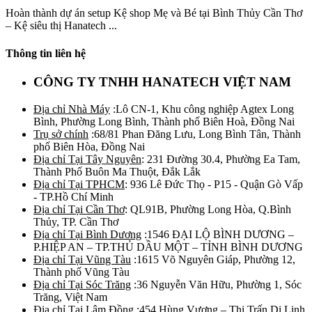
Hoàn thành dự án setup Kệ shop Mẹ và Bé tại Bình Thủy Cần Thơ
– Kệ siêu thị Hanatech ...
Thông tin liên hệ
CÔNG TY TNHH HANATECH VIỆT NAM
Địa chỉ Nhà Máy
:Lô CN-1, Khu công nghiệp Agtex Long
Bình, Phường Long Bình, Thành phố Biên Hoà, Đồng Nai
Trụ sở chính
:68/81 Phan Đăng Lưu, Long Bình Tân, Thành
phố Biên Hòa, Đồng Nai
Địa chỉ Tại Tây Nguyên
: 231 Đường 30.4, Phường Ea Tam,
Thành Phố Buôn Ma Thuột, Đắk Lắk
Địa chỉ Tại TPHCM
: 936 Lê Đức Thọ - P15 - Quận Gò Vấp
- TP.Hồ Chí Minh
Địa chỉ Tại Cần Thơ
: QL91B, Phường Long Hòa, Q.Bình
Thủy, TP. Cần Thơ
Địa chỉ Tại Bình Dương
:1546 ĐẠI LỘ BÌNH DƯƠNG –
P.HIỆP AN – TP.THỦ DẦU MỘT – TỈNH BÌNH DƯƠNG
Địa chỉ Tại Vũng Tàu
:1615 Võ Nguyên Giáp, Phường 12,
Thành phố Vũng Tàu
Địa chỉ Tại Sóc Trăng
:36 Nguyễn Văn Hữu, Phường 1, Sóc
Trăng, Việt Nam
Địa chỉ Tại Lâm Đồng
:454 Hùng Vương – Thị Trấn Di Linh