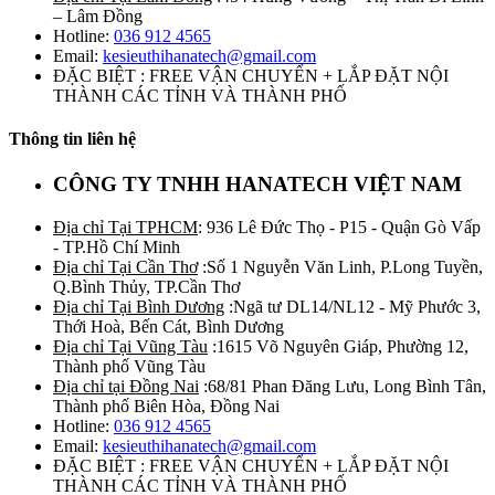
– Lâm Đồng
Hotline:
036 912 4565
Email:
kesieuthihanatech@gmail.com
ĐẶC BIỆT : FREE VẬN CHUYỂN + LẮP ĐẶT NỘI
THÀNH CÁC TỈNH VÀ THÀNH PHỐ
Thông tin liên hệ
CÔNG TY TNHH HANATECH VIỆT NAM
Địa chỉ Tại TPHCM
: 936 Lê Đức Thọ - P15 - Quận Gò Vấp
- TP.Hồ Chí Minh
Địa chỉ Tại Cần Thơ
:Số 1 Nguyễn Văn Linh, P.Long Tuyền,
Q.Bình Thủy, TP.Cần Thơ
Địa chỉ Tại Bình Dương
:Ngã tư DL14/NL12 - Mỹ Phước 3,
Thới Hoà, Bến Cát, Bình Dương
Địa chỉ Tại Vũng Tàu
:1615 Võ Nguyên Giáp, Phường 12,
Thành phố Vũng Tàu
Địa chỉ tại Đồng Nai
:68/81 Phan Đăng Lưu, Long Bình Tân,
Thành phố Biên Hòa, Đồng Nai
Hotline:
036 912 4565
Email:
kesieuthihanatech@gmail.com
ĐẶC BIỆT : FREE VẬN CHUYỂN + LẮP ĐẶT NỘI
THÀNH CÁC TỈNH VÀ THÀNH PHỐ