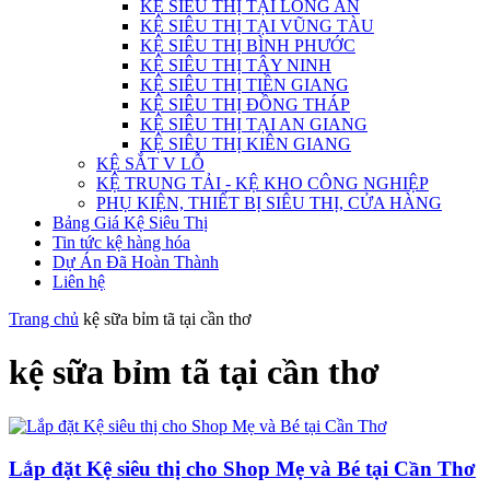
KỆ SIÊU THỊ TẠI LONG AN
KỆ SIÊU THỊ TẠI VŨNG TÀU
KỆ SIÊU THỊ BÌNH PHƯỚC
KỆ SIÊU THỊ TÂY NINH
KỆ SIÊU THỊ TIỀN GIANG
KỆ SIÊU THỊ ĐỒNG THÁP
KỆ SIÊU THỊ TẠI AN GIANG
KỆ SIÊU THỊ KIÊN GIANG
KỆ SẮT V LỖ
KỆ TRUNG TẢI - KỆ KHO CÔNG NGHIỆP
PHỤ KIỆN, THIẾT BỊ SIÊU THỊ, CỬA HÀNG
Bảng Giá Kệ Siêu Thị
Tin tức kệ hàng hóa
Dự Án Đã Hoàn Thành
Liên hệ
Trang chủ
kệ sữa bỉm tã tại cần thơ
kệ sữa bỉm tã tại cần thơ
Lắp đặt Kệ siêu thị cho Shop Mẹ và Bé tại Cần Thơ