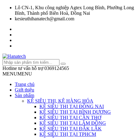
Lô CN-1, Khu công nghiệp Agtex Long Bình, Phường Long
Bình, Thành phố Biên Hoà, Đồng Nai
kesieuthihanatech@gmail.com
Hotline tư vấn hỗ trợ
0369124565
MENU
MENU
Trang chủ
Giới thiệu
Sản phẩm
KỆ SIÊU THỊ, KỆ HÀNG HÓA
KỆ SIÊU THỊ TẠI ĐỒNG NAI
KỆ SIÊU THỊ TẠI BÌNH DƯƠNG
KỆ SIÊU THỊ TẠI CẦN THƠ
KỆ SIÊU THỊ TẠI LÂM ĐỒNG
KỆ SIÊU THỊ TẠI ĐẮK LẮK
KỆ SIÊU THỊ TẠI TPHCM