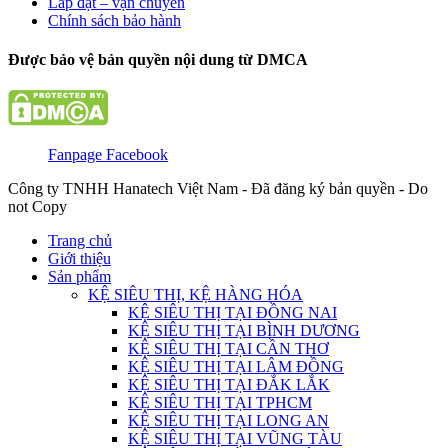
Lắp đặt – vận chuyển
Chính sách bảo hành
Được bảo vệ bản quyền nội dung từ DMCA
Fanpage Facebook
Công ty TNHH Hanatech Việt Nam - Đã đăng ký bản quyền - Do
not Copy
Trang chủ
Giới thiệu
Sản phẩm
KỆ SIÊU THỊ, KỆ HÀNG HÓA
KỆ SIÊU THỊ TẠI ĐỒNG NAI
KỆ SIÊU THỊ TẠI BÌNH DƯƠNG
KỆ SIÊU THỊ TẠI CẦN THƠ
KỆ SIÊU THỊ TẠI LÂM ĐỒNG
KỆ SIÊU THỊ TẠI ĐẮK LẮK
KỆ SIÊU THỊ TẠI TPHCM
KỆ SIÊU THỊ TẠI LONG AN
KỆ SIÊU THỊ TẠI VŨNG TÀU