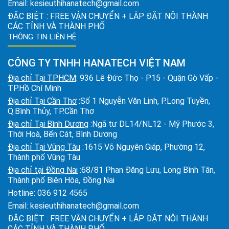
Email:
kesieuthihanatech@gmail.com
ĐẶC BIỆT : FREE VẬN CHUYỂN + LẮP ĐẶT NỘI THÀNH
CÁC TỈNH VÀ THÀNH PHỐ
THÔNG TIN LIÊN HỆ
CÔNG TY TNHH HANATECH VIỆT NAM
Địa chỉ Tại TPHCM
: 936 Lê Đức Thọ - P15 - Quận Gò Vấp -
TP.Hồ Chí Minh
Địa chỉ Tại Cần Thơ
:Số 1 Nguyễn Văn Linh, P.Long Tuyền,
Q.Bình Thủy, TP.Cần Thơ
Địa chỉ Tại Bình Dương
:Ngã tư DL14/NL12 - Mỹ Phước 3,
Thới Hoà, Bến Cát, Bình Dương
Địa chỉ Tại Vũng Tàu
:1615 Võ Nguyên Giáp, Phường 12,
Thành phố Vũng Tàu
Địa chỉ tại Đồng Nai
:68/81 Phan Đăng Lưu, Long Bình Tân,
Thành phố Biên Hòa, Đồng Nai
Hotline:
036 912 4565
Email:
kesieuthihanatech@gmail.com
ĐẶC BIỆT : FREE VẬN CHUYỂN + LẮP ĐẶT NỘI THÀNH
CÁC TỈNH VÀ THÀNH PHỐ