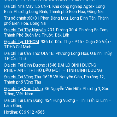
Địa chỉ Nhà Máy
:Lô CN-1, Khu công nghiệp Agtex Long
Bình, Phường Long Bình, Thành phố Biên Hoà, Đồng Nai
Trụ sở chính
:68/81 Phan Đăng Lưu, Long Bình Tân, Thành
phố Biên Hòa, Đồng Nai
Địa chỉ Tại Tây Nguyên
: 231 Đường 30.4, Phường Ea Tam,
Thành Phố Buôn Ma Thuột, Đắk Lắk
Địa chỉ Tại TPHCM
: 936 Lê Đức Thọ - P15 - Quận Gò Vấp -
TP.Hồ Chí Minh
Địa chỉ Tại Cần Thơ
: QL91B, Phường Long Hòa, Q.Bình Thủy,
TP. Cần Thơ
Địa chỉ Tại Bình Dương
:1546 ĐẠI LỘ BÌNH DƯƠNG –
P.HIỆP AN – TP.THỦ DẦU MỘT – TỈNH BÌNH DƯƠNG
Địa chỉ Tại Vũng Tàu
:1615 Võ Nguyên Giáp, Phường 12,
Thành phố Vũng Tàu
Địa chỉ Tại Sóc Trăng
:36 Nguyễn Văn Hữu, Phường 1, Sóc
Trăng, Việt Nam
Địa chỉ Tại Lâm Đồng
:454 Hùng Vương – Thị Trấn Di Linh –
Lâm Đồng
Hotline:
036 912 4565