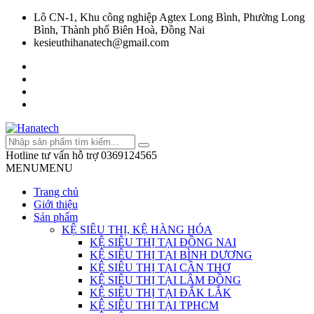
Lô CN-1, Khu công nghiệp Agtex Long Bình, Phường Long
Bình, Thành phố Biên Hoà, Đồng Nai
kesieuthihanatech@gmail.com
Hotline tư vấn hỗ trợ
0369124565
MENU
MENU
Trang chủ
Giới thiệu
Sản phẩm
KỆ SIÊU THỊ, KỆ HÀNG HÓA
KỆ SIÊU THỊ TẠI ĐỒNG NAI
KỆ SIÊU THỊ TẠI BÌNH DƯƠNG
KỆ SIÊU THỊ TẠI CẦN THƠ
KỆ SIÊU THỊ TẠI LÂM ĐỒNG
KỆ SIÊU THỊ TẠI ĐẮK LẮK
KỆ SIÊU THỊ TẠI TPHCM