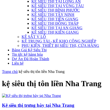
KỆ SIÊU THỊ TẠI LONG AN
KỆ SIÊU THỊ TẠI VŨNG TÀU
KỆ SIÊU THỊ BÌNH PHƯỚC
KỆ SIÊU THỊ TÂY NINH
KỆ SIÊU THỊ TIỀN GIANG
KỆ SIÊU THỊ ĐỒNG THÁP
KỆ SIÊU THỊ TẠI AN GIANG
KỆ SIÊU THỊ KIÊN GIANG
KỆ SẮT V LỖ
KỆ TRUNG TẢI - KỆ KHO CÔNG NGHIỆP
PHỤ KIỆN, THIẾT BỊ SIÊU THỊ, CỬA HÀNG
Bảng Giá Kệ Siêu Thị
Tin tức kệ hàng hóa
Dự Án Đã Hoàn Thành
Liên hệ
Trang chủ
kệ siêu thị tôn liền Nha Trang
kệ siêu thị tôn liền Nha Trang
Kệ siêu thị trưng bày tại Nha Trang