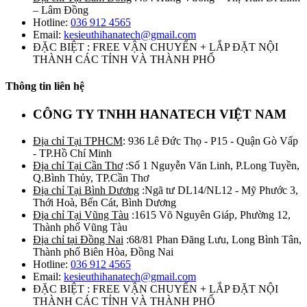
– Lâm Đồng
Hotline:
036 912 4565
Email:
kesieuthihanatech@gmail.com
ĐẶC BIỆT : FREE VẬN CHUYỂN + LẮP ĐẶT NỘI
THÀNH CÁC TỈNH VÀ THÀNH PHỐ
Thông tin liên hệ
CÔNG TY TNHH HANATECH VIỆT NAM
Địa chỉ Tại TPHCM
: 936 Lê Đức Thọ - P15 - Quận Gò Vấp
- TP.Hồ Chí Minh
Địa chỉ Tại Cần Thơ
:Số 1 Nguyễn Văn Linh, P.Long Tuyền,
Q.Bình Thủy, TP.Cần Thơ
Địa chỉ Tại Bình Dương
:Ngã tư DL14/NL12 - Mỹ Phước 3,
Thới Hoà, Bến Cát, Bình Dương
Địa chỉ Tại Vũng Tàu
:1615 Võ Nguyên Giáp, Phường 12,
Thành phố Vũng Tàu
Địa chỉ tại Đồng Nai
:68/81 Phan Đăng Lưu, Long Bình Tân,
Thành phố Biên Hòa, Đồng Nai
Hotline:
036 912 4565
Email:
kesieuthihanatech@gmail.com
ĐẶC BIỆT : FREE VẬN CHUYỂN + LẮP ĐẶT NỘI
THÀNH CÁC TỈNH VÀ THÀNH PHỐ