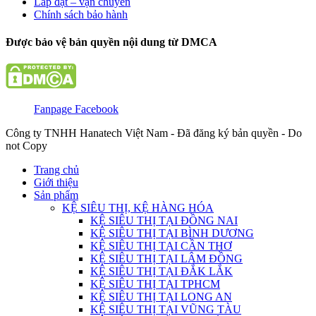
Lắp đặt – vận chuyển
Chính sách bảo hành
Được bảo vệ bản quyền nội dung từ DMCA
Fanpage Facebook
Công ty TNHH Hanatech Việt Nam - Đã đăng ký bản quyền - Do
not Copy
Trang chủ
Giới thiệu
Sản phẩm
KỆ SIÊU THỊ, KỆ HÀNG HÓA
KỆ SIÊU THỊ TẠI ĐỒNG NAI
KỆ SIÊU THỊ TẠI BÌNH DƯƠNG
KỆ SIÊU THỊ TẠI CẦN THƠ
KỆ SIÊU THỊ TẠI LÂM ĐỒNG
KỆ SIÊU THỊ TẠI ĐẮK LẮK
KỆ SIÊU THỊ TẠI TPHCM
KỆ SIÊU THỊ TẠI LONG AN
KỆ SIÊU THỊ TẠI VŨNG TÀU