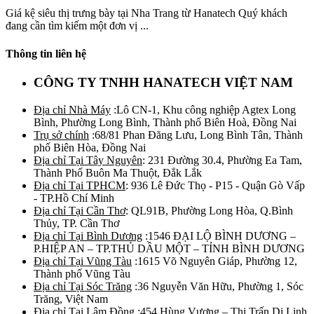
Giá kệ siêu thị trưng bày tại Nha Trang từ Hanatech Quý khách
đang cần tìm kiếm một đơn vị ...
Thông tin liên hệ
CÔNG TY TNHH HANATECH VIỆT NAM
Địa chỉ Nhà Máy
:Lô CN-1, Khu công nghiệp Agtex Long
Bình, Phường Long Bình, Thành phố Biên Hoà, Đồng Nai
Trụ sở chính
:68/81 Phan Đăng Lưu, Long Bình Tân, Thành
phố Biên Hòa, Đồng Nai
Địa chỉ Tại Tây Nguyên
: 231 Đường 30.4, Phường Ea Tam,
Thành Phố Buôn Ma Thuột, Đắk Lắk
Địa chỉ Tại TPHCM
: 936 Lê Đức Thọ - P15 - Quận Gò Vấp
- TP.Hồ Chí Minh
Địa chỉ Tại Cần Thơ
: QL91B, Phường Long Hòa, Q.Bình
Thủy, TP. Cần Thơ
Địa chỉ Tại Bình Dương
:1546 ĐẠI LỘ BÌNH DƯƠNG –
P.HIỆP AN – TP.THỦ DẦU MỘT – TỈNH BÌNH DƯƠNG
Địa chỉ Tại Vũng Tàu
:1615 Võ Nguyên Giáp, Phường 12,
Thành phố Vũng Tàu
Địa chỉ Tại Sóc Trăng
:36 Nguyễn Văn Hữu, Phường 1, Sóc
Trăng, Việt Nam
Địa chỉ Tại Lâm Đồng
:454 Hùng Vương – Thị Trấn Di Linh