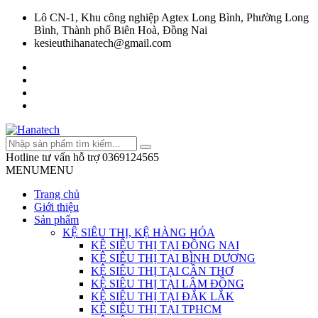
Lô CN-1, Khu công nghiệp Agtex Long Bình, Phường Long
Bình, Thành phố Biên Hoà, Đồng Nai
kesieuthihanatech@gmail.com
Hotline tư vấn hỗ trợ
0369124565
MENU
MENU
Trang chủ
Giới thiệu
Sản phẩm
KỆ SIÊU THỊ, KỆ HÀNG HÓA
KỆ SIÊU THỊ TẠI ĐỒNG NAI
KỆ SIÊU THỊ TẠI BÌNH DƯƠNG
KỆ SIÊU THỊ TẠI CẦN THƠ
KỆ SIÊU THỊ TẠI LÂM ĐỒNG
KỆ SIÊU THỊ TẠI ĐẮK LẮK
KỆ SIÊU THỊ TẠI TPHCM