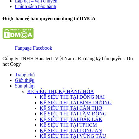
Lắp đặt – vận chuyển
Chính sách bảo hành
Được bảo vệ bản quyền nội dung từ DMCA
Fanpage Facebook
Công ty TNHH Hanatech Việt Nam - Đã đăng ký bản quyền - Do
not Copy
Trang chủ
Giới thiệu
Sản phẩm
KỆ SIÊU THỊ, KỆ HÀNG HÓA
KỆ SIÊU THỊ TẠI ĐỒNG NAI
KỆ SIÊU THỊ TẠI BÌNH DƯƠNG
KỆ SIÊU THỊ TẠI CẦN THƠ
KỆ SIÊU THỊ TẠI LÂM ĐỒNG
KỆ SIÊU THỊ TẠI ĐẮK LẮK
KỆ SIÊU THỊ TẠI TPHCM
KỆ SIÊU THỊ TẠI LONG AN
KỆ SIÊU THỊ TẠI VŨNG TÀU