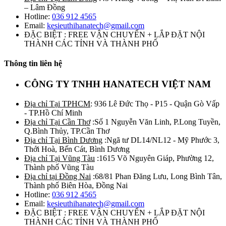
– Lâm Đồng
Hotline:
036 912 4565
Email:
kesieuthihanatech@gmail.com
ĐẶC BIỆT : FREE VẬN CHUYỂN + LẮP ĐẶT NỘI
THÀNH CÁC TỈNH VÀ THÀNH PHỐ
Thông tin liên hệ
CÔNG TY TNHH HANATECH VIỆT NAM
Địa chỉ Tại TPHCM
: 936 Lê Đức Thọ - P15 - Quận Gò Vấp
- TP.Hồ Chí Minh
Địa chỉ Tại Cần Thơ
:Số 1 Nguyễn Văn Linh, P.Long Tuyền,
Q.Bình Thủy, TP.Cần Thơ
Địa chỉ Tại Bình Dương
:Ngã tư DL14/NL12 - Mỹ Phước 3,
Thới Hoà, Bến Cát, Bình Dương
Địa chỉ Tại Vũng Tàu
:1615 Võ Nguyên Giáp, Phường 12,
Thành phố Vũng Tàu
Địa chỉ tại Đồng Nai
:68/81 Phan Đăng Lưu, Long Bình Tân,
Thành phố Biên Hòa, Đồng Nai
Hotline:
036 912 4565
Email:
kesieuthihanatech@gmail.com
ĐẶC BIỆT : FREE VẬN CHUYỂN + LẮP ĐẶT NỘI
THÀNH CÁC TỈNH VÀ THÀNH PHỐ