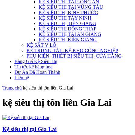
KỆ SIÊU THỊ TẠI LONG AN
KỆ SIÊU THỊ TẠI VŨNG TÀU
KỆ SIÊU THỊ BÌNH PHƯỚC
KỆ SIÊU THỊ TÂY NINH
KỆ SIÊU THỊ TIỀN GIANG
KỆ SIÊU THỊ ĐỒNG THÁP
KỆ SIÊU THỊ TẠI AN GIANG
KỆ SIÊU THỊ KIÊN GIANG
KỆ SẮT V LỖ
KỆ TRUNG TẢI - KỆ KHO CÔNG NGHIỆP
PHỤ KIỆN, THIẾT BỊ SIÊU THỊ, CỬA HÀNG
Bảng Giá Kệ Siêu Thị
Tin tức kệ hàng hóa
Dự Án Đã Hoàn Thành
Liên hệ
Trang chủ
kệ siêu thị tôn liền Gia Lai
kệ siêu thị tôn liền Gia Lai
Kệ siêu thị tại Gia Lai