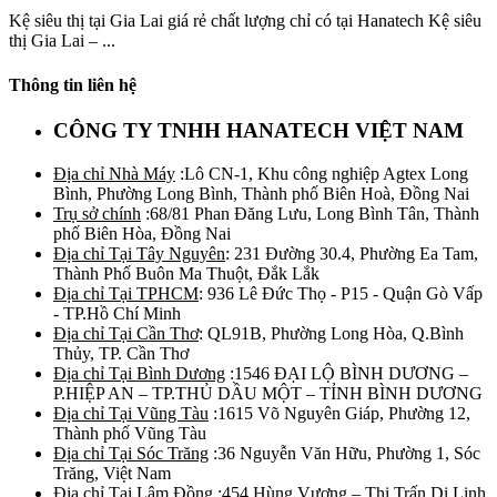
Kệ siêu thị tại Gia Lai giá rẻ chất lượng chỉ có tại Hanatech Kệ siêu
thị Gia Lai – ...
Thông tin liên hệ
CÔNG TY TNHH HANATECH VIỆT NAM
Địa chỉ Nhà Máy
:Lô CN-1, Khu công nghiệp Agtex Long
Bình, Phường Long Bình, Thành phố Biên Hoà, Đồng Nai
Trụ sở chính
:68/81 Phan Đăng Lưu, Long Bình Tân, Thành
phố Biên Hòa, Đồng Nai
Địa chỉ Tại Tây Nguyên
: 231 Đường 30.4, Phường Ea Tam,
Thành Phố Buôn Ma Thuột, Đắk Lắk
Địa chỉ Tại TPHCM
: 936 Lê Đức Thọ - P15 - Quận Gò Vấp
- TP.Hồ Chí Minh
Địa chỉ Tại Cần Thơ
: QL91B, Phường Long Hòa, Q.Bình
Thủy, TP. Cần Thơ
Địa chỉ Tại Bình Dương
:1546 ĐẠI LỘ BÌNH DƯƠNG –
P.HIỆP AN – TP.THỦ DẦU MỘT – TỈNH BÌNH DƯƠNG
Địa chỉ Tại Vũng Tàu
:1615 Võ Nguyên Giáp, Phường 12,
Thành phố Vũng Tàu
Địa chỉ Tại Sóc Trăng
:36 Nguyễn Văn Hữu, Phường 1, Sóc
Trăng, Việt Nam
Địa chỉ Tại Lâm Đồng
:454 Hùng Vương – Thị Trấn Di Linh