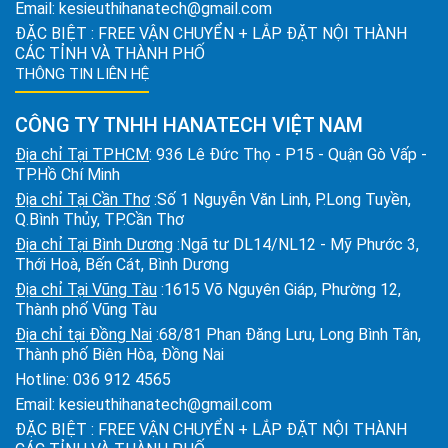
Email:
kesieuthihanatech@gmail.com
ĐẶC BIỆT : FREE VẬN CHUYỂN + LẮP ĐẶT NỘI THÀNH
CÁC TỈNH VÀ THÀNH PHỐ
THÔNG TIN LIÊN HỆ
CÔNG TY TNHH HANATECH VIỆT NAM
Địa chỉ Tại TPHCM
: 936 Lê Đức Thọ - P15 - Quận Gò Vấp -
TP.Hồ Chí Minh
Địa chỉ Tại Cần Thơ
:Số 1 Nguyễn Văn Linh, P.Long Tuyền,
Q.Bình Thủy, TP.Cần Thơ
Địa chỉ Tại Bình Dương
:Ngã tư DL14/NL12 - Mỹ Phước 3,
Thới Hoà, Bến Cát, Bình Dương
Địa chỉ Tại Vũng Tàu
:1615 Võ Nguyên Giáp, Phường 12,
Thành phố Vũng Tàu
Địa chỉ tại Đồng Nai
:68/81 Phan Đăng Lưu, Long Bình Tân,
Thành phố Biên Hòa, Đồng Nai
Hotline:
036 912 4565
Email:
kesieuthihanatech@gmail.com
ĐẶC BIỆT : FREE VẬN CHUYỂN + LẮP ĐẶT NỘI THÀNH