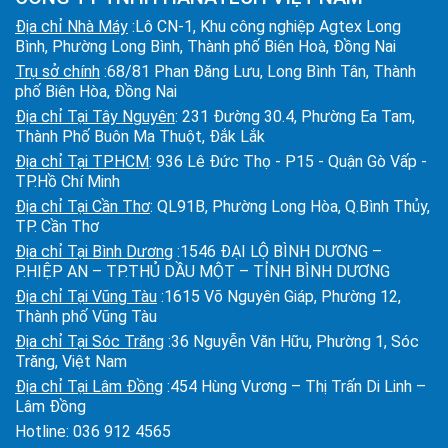
Địa chỉ Nhà Máy
:Lô CN-1, Khu công nghiệp Agtex Long
Bình, Phường Long Bình, Thành phố Biên Hoà, Đồng Nai
Trụ sở chính
:68/81 Phan Đăng Lưu, Long Bình Tân, Thành
phố Biên Hòa, Đồng Nai
Địa chỉ Tại Tây Nguyên
: 231 Đường 30.4, Phường Ea Tam,
Thành Phố Buôn Ma Thuột, Đắk Lắk
Địa chỉ Tại TPHCM
: 936 Lê Đức Thọ - P15 - Quận Gò Vấp -
TP.Hồ Chí Minh
Địa chỉ Tại Cần Thơ
: QL91B, Phường Long Hòa, Q.Bình Thủy,
TP. Cần Thơ
Địa chỉ Tại Bình Dương
:1546 ĐẠI LỘ BÌNH DƯƠNG –
P.HIỆP AN – TP.THỦ DẦU MỘT – TỈNH BÌNH DƯƠNG
Địa chỉ Tại Vũng Tàu
:1615 Võ Nguyên Giáp, Phường 12,
Thành phố Vũng Tàu
Địa chỉ Tại Sóc Trăng
:36 Nguyễn Văn Hữu, Phường 1, Sóc
Trăng, Việt Nam
Địa chỉ Tại Lâm Đồng
:454 Hùng Vương – Thị Trấn Di Linh –
Lâm Đồng
Hotline:
036 912 4565