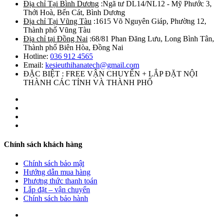
Địa chỉ Tại Bình Dương
:Ngã tư DL14/NL12 - Mỹ Phước 3,
Thới Hoà, Bến Cát, Bình Dương
Địa chỉ Tại Vũng Tàu
:1615 Võ Nguyên Giáp, Phường 12,
Thành phố Vũng Tàu
Địa chỉ tại Đồng Nai
:68/81 Phan Đăng Lưu, Long Bình Tân,
Thành phố Biên Hòa, Đồng Nai
Hotline:
036 912 4565
Email:
kesieuthihanatech@gmail.com
ĐẶC BIỆT : FREE VẬN CHUYỂN + LẮP ĐẶT NỘI
THÀNH CÁC TỈNH VÀ THÀNH PHỐ
Chính sách khách hàng
Chính sách bảo mật
Hướng dẫn mua hàng
Phương thức thanh toán
Lắp đặt – vận chuyển
Chính sách bảo hành