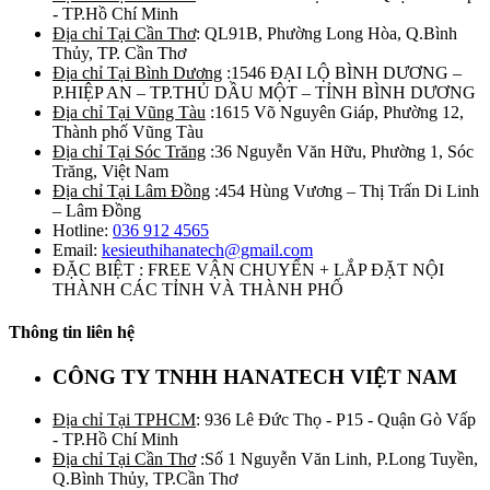
- TP.Hồ Chí Minh
Địa chỉ Tại Cần Thơ
: QL91B, Phường Long Hòa, Q.Bình
Thủy, TP. Cần Thơ
Địa chỉ Tại Bình Dương
:1546 ĐẠI LỘ BÌNH DƯƠNG –
P.HIỆP AN – TP.THỦ DẦU MỘT – TỈNH BÌNH DƯƠNG
Địa chỉ Tại Vũng Tàu
:1615 Võ Nguyên Giáp, Phường 12,
Thành phố Vũng Tàu
Địa chỉ Tại Sóc Trăng
:36 Nguyễn Văn Hữu, Phường 1, Sóc
Trăng, Việt Nam
Địa chỉ Tại Lâm Đồng
:454 Hùng Vương – Thị Trấn Di Linh
– Lâm Đồng
Hotline:
036 912 4565
Email:
kesieuthihanatech@gmail.com
ĐẶC BIỆT : FREE VẬN CHUYỂN + LẮP ĐẶT NỘI
THÀNH CÁC TỈNH VÀ THÀNH PHỐ
Thông tin liên hệ
CÔNG TY TNHH HANATECH VIỆT NAM
Địa chỉ Tại TPHCM
: 936 Lê Đức Thọ - P15 - Quận Gò Vấp
- TP.Hồ Chí Minh
Địa chỉ Tại Cần Thơ
:Số 1 Nguyễn Văn Linh, P.Long Tuyền,
Q.Bình Thủy, TP.Cần Thơ