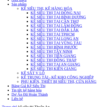
Sản phẩm
KỆ SIÊU THỊ, KỆ HÀNG HÓA
KỆ SIÊU THỊ TẠI ĐỒNG NAI
KỆ SIÊU THỊ TẠI BÌNH DƯƠNG
KỆ SIÊU THỊ TẠI CẦN THƠ
KỆ SIÊU THỊ TẠI LÂM ĐỒNG
KỆ SIÊU THỊ TẠI ĐẮK LẮK
KỆ SIÊU THỊ TẠI TPHCM
KỆ SIÊU THỊ TẠI LONG AN
KỆ SIÊU THỊ TẠI VŨNG TÀU
KỆ SIÊU THỊ BÌNH PHƯỚC
KỆ SIÊU THỊ TÂY NINH
KỆ SIÊU THỊ TIỀN GIANG
KỆ SIÊU THỊ ĐỒNG THÁP
KỆ SIÊU THỊ TẠI AN GIANG
KỆ SIÊU THỊ KIÊN GIANG
KỆ SẮT V LỖ
KỆ TRUNG TẢI - KỆ KHO CÔNG NGHIỆP
PHỤ KIỆN, THIẾT BỊ SIÊU THỊ, CỬA HÀNG
Bảng Giá Kệ Siêu Thị
Tin tức kệ hàng hóa
Dự Án Đã Hoàn Thành
Liên hệ
Trang chủ
kệ siêu thị Thuận An