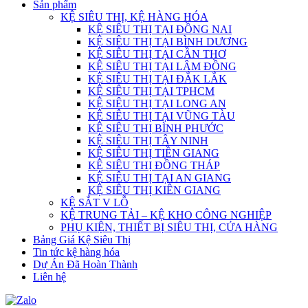
Sản phẩm
KỆ SIÊU THỊ, KỆ HÀNG HÓA
KỆ SIÊU THỊ TẠI ĐỒNG NAI
KỆ SIÊU THỊ TẠI BÌNH DƯƠNG
KỆ SIÊU THỊ TẠI CẦN THƠ
KỆ SIÊU THỊ TẠI LÂM ĐỒNG
KỆ SIÊU THỊ TẠI ĐẮK LẮK
KỆ SIÊU THỊ TẠI TPHCM
KỆ SIÊU THỊ TẠI LONG AN
KỆ SIÊU THỊ TẠI VŨNG TÀU
KỆ SIÊU THỊ BÌNH PHƯỚC
KỆ SIÊU THỊ TÂY NINH
KỆ SIÊU THỊ TIỀN GIANG
KỆ SIÊU THỊ ĐỒNG THÁP
KỆ SIÊU THỊ TẠI AN GIANG
KỆ SIÊU THỊ KIÊN GIANG
KỆ SẮT V LỖ
KỆ TRUNG TẢI – KỆ KHO CÔNG NGHIỆP
PHỤ KIỆN, THIẾT BỊ SIÊU THỊ, CỬA HÀNG
Bảng Giá Kệ Siêu Thị
Tin tức kệ hàng hóa
Dự Án Đã Hoàn Thành
Liên hệ