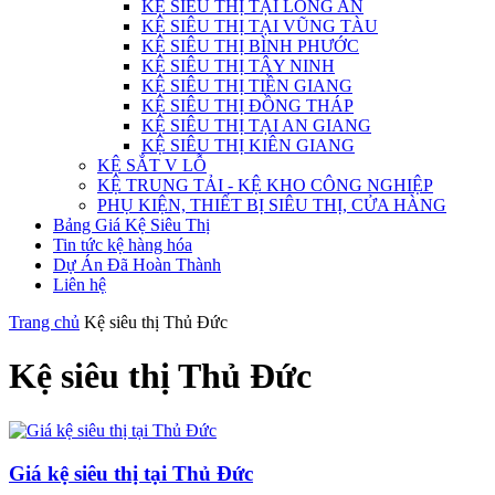
KỆ SIÊU THỊ TẠI LONG AN
KỆ SIÊU THỊ TẠI VŨNG TÀU
KỆ SIÊU THỊ BÌNH PHƯỚC
KỆ SIÊU THỊ TÂY NINH
KỆ SIÊU THỊ TIỀN GIANG
KỆ SIÊU THỊ ĐỒNG THÁP
KỆ SIÊU THỊ TẠI AN GIANG
KỆ SIÊU THỊ KIÊN GIANG
KỆ SẮT V LỖ
KỆ TRUNG TẢI - KỆ KHO CÔNG NGHIỆP
PHỤ KIỆN, THIẾT BỊ SIÊU THỊ, CỬA HÀNG
Bảng Giá Kệ Siêu Thị
Tin tức kệ hàng hóa
Dự Án Đã Hoàn Thành
Liên hệ
Trang chủ
Kệ siêu thị Thủ Đức
Kệ siêu thị Thủ Đức
Giá kệ siêu thị tại Thủ Đức