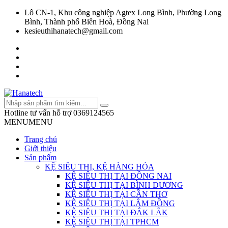
Lô CN-1, Khu công nghiệp Agtex Long Bình, Phường Long
Bình, Thành phố Biên Hoà, Đồng Nai
kesieuthihanatech@gmail.com
Hotline tư vấn hỗ trợ
0369124565
MENU
MENU
Trang chủ
Giới thiệu
Sản phẩm
KỆ SIÊU THỊ, KỆ HÀNG HÓA
KỆ SIÊU THỊ TẠI ĐỒNG NAI
KỆ SIÊU THỊ TẠI BÌNH DƯƠNG
KỆ SIÊU THỊ TẠI CẦN THƠ
KỆ SIÊU THỊ TẠI LÂM ĐỒNG
KỆ SIÊU THỊ TẠI ĐẮK LẮK
KỆ SIÊU THỊ TẠI TPHCM