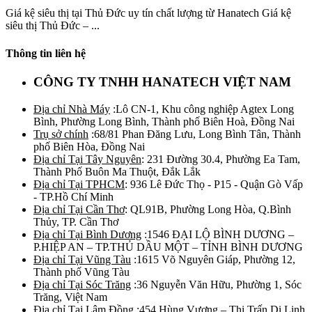
Giá kệ siêu thị tại Thủ Đức uy tín chất lượng từ Hanatech Giá kệ
siêu thị Thủ Đức – ...
Thông tin liên hệ
CÔNG TY TNHH HANATECH VIỆT NAM
Địa chỉ Nhà Máy
:Lô CN-1, Khu công nghiệp Agtex Long
Bình, Phường Long Bình, Thành phố Biên Hoà, Đồng Nai
Trụ sở chính
:68/81 Phan Đăng Lưu, Long Bình Tân, Thành
phố Biên Hòa, Đồng Nai
Địa chỉ Tại Tây Nguyên
: 231 Đường 30.4, Phường Ea Tam,
Thành Phố Buôn Ma Thuột, Đắk Lắk
Địa chỉ Tại TPHCM
: 936 Lê Đức Thọ - P15 - Quận Gò Vấp
- TP.Hồ Chí Minh
Địa chỉ Tại Cần Thơ
: QL91B, Phường Long Hòa, Q.Bình
Thủy, TP. Cần Thơ
Địa chỉ Tại Bình Dương
:1546 ĐẠI LỘ BÌNH DƯƠNG –
P.HIỆP AN – TP.THỦ DẦU MỘT – TỈNH BÌNH DƯƠNG
Địa chỉ Tại Vũng Tàu
:1615 Võ Nguyên Giáp, Phường 12,
Thành phố Vũng Tàu
Địa chỉ Tại Sóc Trăng
:36 Nguyễn Văn Hữu, Phường 1, Sóc
Trăng, Việt Nam
Địa chỉ Tại Lâm Đồng
:454 Hùng Vương – Thị Trấn Di Linh