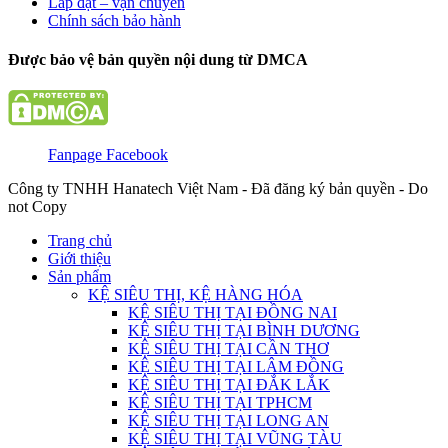
Lắp đặt – vận chuyển
Chính sách bảo hành
Được bảo vệ bản quyền nội dung từ DMCA
Fanpage Facebook
Công ty TNHH Hanatech Việt Nam - Đã đăng ký bản quyền - Do
not Copy
Trang chủ
Giới thiệu
Sản phẩm
KỆ SIÊU THỊ, KỆ HÀNG HÓA
KỆ SIÊU THỊ TẠI ĐỒNG NAI
KỆ SIÊU THỊ TẠI BÌNH DƯƠNG
KỆ SIÊU THỊ TẠI CẦN THƠ
KỆ SIÊU THỊ TẠI LÂM ĐỒNG
KỆ SIÊU THỊ TẠI ĐẮK LẮK
KỆ SIÊU THỊ TẠI TPHCM
KỆ SIÊU THỊ TẠI LONG AN
KỆ SIÊU THỊ TẠI VŨNG TÀU