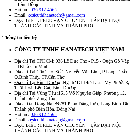
– Lâm Đồng
Hotline:
036 912 4565
Email:
kesieuthihanatech@gmail.com
ĐẶC BIỆT : FREE VẬN CHUYỂN + LẮP ĐẶT NỘI
THÀNH CÁC TỈNH VÀ THÀNH PHỐ
Thông tin liên hệ
CÔNG TY TNHH HANATECH VIỆT NAM
Địa chỉ Tại TPHCM
: 936 Lê Đức Thọ - P15 - Quận Gò Vấp
- TP.Hồ Chí Minh
Địa chỉ Tại Cần Thơ
:Số 1 Nguyễn Văn Linh, P.Long Tuyền,
Q.Bình Thủy, TP.Cần Thơ
Địa chỉ Tại Bình Dương
:Ngã tư DL14/NL12 - Mỹ Phước 3,
Thới Hoà, Bến Cát, Bình Dương
Địa chỉ Tại Vũng Tàu
:1615 Võ Nguyên Giáp, Phường 12,
Thành phố Vũng Tàu
Địa chỉ tại Đồng Nai
:68/81 Phan Đăng Lưu, Long Bình Tân,
Thành phố Biên Hòa, Đồng Nai
Hotline:
036 912 4565
Email:
kesieuthihanatech@gmail.com
ĐẶC BIỆT : FREE VẬN CHUYỂN + LẮP ĐẶT NỘI
THÀNH CÁC TỈNH VÀ THÀNH PHỐ