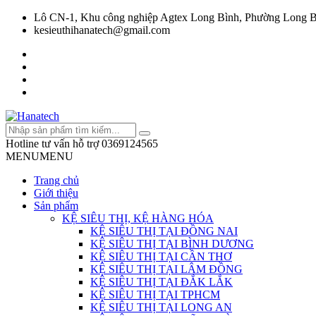
Lô CN-1, Khu công nghiệp Agtex Long Bình, Phường Long B
kesieuthihanatech@gmail.com
Hotline tư vấn hỗ trợ
0369124565
MENU
MENU
Trang chủ
Giới thiệu
Sản phẩm
KỆ SIÊU THỊ, KỆ HÀNG HÓA
KỆ SIÊU THỊ TẠI ĐỒNG NAI
KỆ SIÊU THỊ TẠI BÌNH DƯƠNG
KỆ SIÊU THỊ TẠI CẦN THƠ
KỆ SIÊU THỊ TẠI LÂM ĐỒNG
KỆ SIÊU THỊ TẠI ĐẮK LẮK
KỆ SIÊU THỊ TẠI TPHCM
KỆ SIÊU THỊ TẠI LONG AN