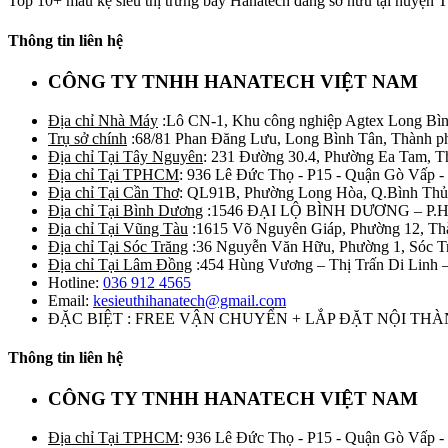
Top 10+ mẫu kệ siêu thị trưng bày Hanatech đáng sở hữu tại huyện 
Thông tin liên hệ
CÔNG TY TNHH HANATECH VIỆT NAM
Địa chỉ Nhà Máy
:Lô CN-1, Khu công nghiệp Agtex Long Bìn
Trụ sở chính
:68/81 Phan Đăng Lưu, Long Bình Tân, Thành p
Địa chỉ Tại Tây Nguyên
: 231 Đường 30.4, Phường Ea Tam, 
Địa chỉ Tại TPHCM
: 936 Lê Đức Thọ - P15 - Quận Gò Vấp -
Địa chỉ Tại Cần Thơ
: QL91B, Phường Long Hòa, Q.Bình Thủ
Địa chỉ Tại Bình Dương
:1546 ĐẠI LỘ BÌNH DƯƠNG – P.
Địa chỉ Tại Vũng Tàu
:1615 Võ Nguyên Giáp, Phường 12, Th
Địa chỉ Tại Sóc Trăng
:36 Nguyễn Văn Hữu, Phường 1, Sóc T
Địa chỉ Tại Lâm Đồng
:454 Hùng Vương – Thị Trấn Di Linh
Hotline:
036 912 4565
Email:
kesieuthihanatech@gmail.com
ĐẶC BIỆT : FREE VẬN CHUYỂN + LẮP ĐẶT NỘI TH
Thông tin liên hệ
CÔNG TY TNHH HANATECH VIỆT NAM
Địa chỉ Tại TPHCM
: 936 Lê Đức Thọ - P15 - Quận Gò Vấp -