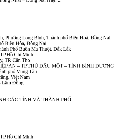
Thống Nhất – Đồng Nai Hiện ...
h, Phường Long Bình, Thành phố Biên Hoà, Đồng Nai
hố Biên Hòa, Đồng Nai
Thành Phố Buôn Ma Thuột, Đắk Lắk
 TP.Hồ Chí Minh
y, TP. Cần Thơ
HIỆP AN – TP.THỦ DẦU MỘT – TỈNH BÌNH DƯƠNG
ành phố Vũng Tàu
răng, Việt Nam
 – Lâm Đồng
ÀNH CÁC TỈNH VÀ THÀNH PHỐ
 TP.Hồ Chí Minh