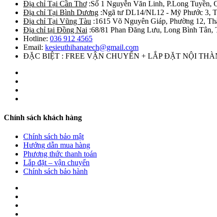
Địa chỉ Tại Cần Thơ
:Số 1 Nguyễn Văn Linh, P.Long Tuyền, 
Địa chỉ Tại Bình Dương
:Ngã tư DL14/NL12 - Mỹ Phước 3, T
Địa chỉ Tại Vũng Tàu
:1615 Võ Nguyên Giáp, Phường 12, Th
Địa chỉ tại Đồng Nai
:68/81 Phan Đăng Lưu, Long Bình Tân, 
Hotline:
036 912 4565
Email:
kesieuthihanatech@gmail.com
ĐẶC BIỆT : FREE VẬN CHUYỂN + LẮP ĐẶT NỘI TH
Chính sách khách hàng
Chính sách bảo mật
Hướng dẫn mua hàng
Phương thức thanh toán
Lắp đặt – vận chuyển
Chính sách bảo hành