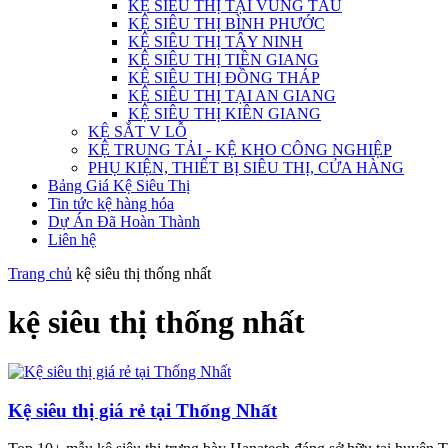
KỆ SIÊU THỊ TẠI VŨNG TÀU
KỆ SIÊU THỊ BÌNH PHƯỚC
KỆ SIÊU THỊ TÂY NINH
KỆ SIÊU THỊ TIỀN GIANG
KỆ SIÊU THỊ ĐỒNG THÁP
KỆ SIÊU THỊ TẠI AN GIANG
KỆ SIÊU THỊ KIÊN GIANG
KỆ SẮT V LỖ
KỆ TRUNG TẢI - KỆ KHO CÔNG NGHIỆP
PHỤ KIỆN, THIẾT BỊ SIÊU THỊ, CỬA HÀNG
Bảng Giá Kệ Siêu Thị
Tin tức kệ hàng hóa
Dự Án Đã Hoàn Thành
Liên hệ
Trang chủ
kệ siêu thị thống nhất
kệ siêu thị thống nhất
Kệ siêu thị giá rẻ tại Thống Nhất