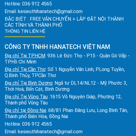
Hotline:
036 912 4565
Email:
kesieuthihanatech@gmail.com
ĐẶC BIỆT : FREE VẬN CHUYỂN + LẮP ĐẶT NỘI THÀNH
CÁC TỈNH VÀ THÀNH PHỐ
THÔNG TIN LIÊN HỆ
CÔNG TY TNHH HANATECH VIỆT NAM
Địa chỉ Tại TPHCM
: 936 Lê Đức Thọ - P15 - Quận Gò Vấp -
TP.Hồ Chí Minh
Địa chỉ Tại Cần Thơ
:Số 1 Nguyễn Văn Linh, P.Long Tuyền,
Q.Bình Thủy, TP.Cần Thơ
Địa chỉ Tại Bình Dương
:Ngã tư DL14/NL12 - Mỹ Phước 3,
Thới Hoà, Bến Cát, Bình Dương
Địa chỉ Tại Vũng Tàu
:1615 Võ Nguyên Giáp, Phường 12,
Thành phố Vũng Tàu
Địa chỉ tại Đồng Nai
:68/81 Phan Đăng Lưu, Long Bình Tân,
Thành phố Biên Hòa, Đồng Nai
Hotline:
036 912 4565
Email:
kesieuthihanatech@gmail.com