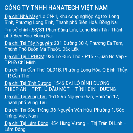
CÔNG TY TNHH HANATECH VIỆT NAM
Địa chỉ Nhà Máy
:Lô CN-1, Khu công nghiệp Agtex Long
Bình, Phường Long Bình, Thành phố Biên Hoà, Đồng Nai
Trụ sở chính
:68/81 Phan Đăng Lưu, Long Bình Tân, Thành
phố Biên Hòa, Đồng Nai
Địa chỉ Tại Tây Nguyên
: 231 Đường 30.4, Phường Ea Tam,
Thành Phố Buôn Ma Thuột, Đắk Lắk
Địa chỉ Tại TPHCM
: 936 Lê Đức Thọ - P15 - Quận Gò Vấp -
TP.Hồ Chí Minh
Địa chỉ Tại Cần Thơ
: QL91B, Phường Long Hòa, Q.Bình Thủy,
TP. Cần Thơ
Địa chỉ Tại Bình Dương
:1546 ĐẠI LỘ BÌNH DƯƠNG –
P.HIỆP AN – TP.THỦ DẦU MỘT – TỈNH BÌNH DƯƠNG
Địa chỉ Tại Vũng Tàu
:1615 Võ Nguyên Giáp, Phường 12,
Thành phố Vũng Tàu
Địa chỉ Tại Sóc Trăng
:36 Nguyễn Văn Hữu, Phường 1, Sóc
Trăng, Việt Nam
Địa chỉ Tại Lâm Đồng
:454 Hùng Vương – Thị Trấn Di Linh –
Lâm Đồng