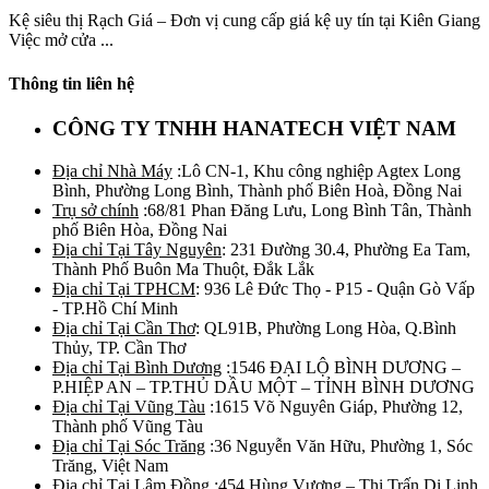
Kệ siêu thị Rạch Giá – Đơn vị cung cấp giá kệ uy tín tại Kiên Giang
Việc mở cửa ...
Thông tin liên hệ
CÔNG TY TNHH HANATECH VIỆT NAM
Địa chỉ Nhà Máy
:Lô CN-1, Khu công nghiệp Agtex Long
Bình, Phường Long Bình, Thành phố Biên Hoà, Đồng Nai
Trụ sở chính
:68/81 Phan Đăng Lưu, Long Bình Tân, Thành
phố Biên Hòa, Đồng Nai
Địa chỉ Tại Tây Nguyên
: 231 Đường 30.4, Phường Ea Tam,
Thành Phố Buôn Ma Thuột, Đắk Lắk
Địa chỉ Tại TPHCM
: 936 Lê Đức Thọ - P15 - Quận Gò Vấp
- TP.Hồ Chí Minh
Địa chỉ Tại Cần Thơ
: QL91B, Phường Long Hòa, Q.Bình
Thủy, TP. Cần Thơ
Địa chỉ Tại Bình Dương
:1546 ĐẠI LỘ BÌNH DƯƠNG –
P.HIỆP AN – TP.THỦ DẦU MỘT – TỈNH BÌNH DƯƠNG
Địa chỉ Tại Vũng Tàu
:1615 Võ Nguyên Giáp, Phường 12,
Thành phố Vũng Tàu
Địa chỉ Tại Sóc Trăng
:36 Nguyễn Văn Hữu, Phường 1, Sóc
Trăng, Việt Nam
Địa chỉ Tại Lâm Đồng
:454 Hùng Vương – Thị Trấn Di Linh