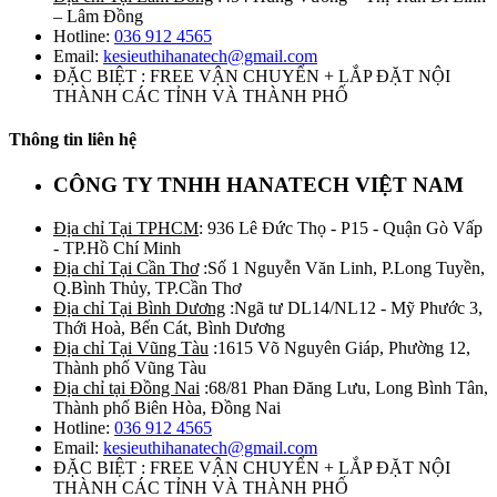
– Lâm Đồng
Hotline:
036 912 4565
Email:
kesieuthihanatech@gmail.com
ĐẶC BIỆT : FREE VẬN CHUYỂN + LẮP ĐẶT NỘI
THÀNH CÁC TỈNH VÀ THÀNH PHỐ
Thông tin liên hệ
CÔNG TY TNHH HANATECH VIỆT NAM
Địa chỉ Tại TPHCM
: 936 Lê Đức Thọ - P15 - Quận Gò Vấp
- TP.Hồ Chí Minh
Địa chỉ Tại Cần Thơ
:Số 1 Nguyễn Văn Linh, P.Long Tuyền,
Q.Bình Thủy, TP.Cần Thơ
Địa chỉ Tại Bình Dương
:Ngã tư DL14/NL12 - Mỹ Phước 3,
Thới Hoà, Bến Cát, Bình Dương
Địa chỉ Tại Vũng Tàu
:1615 Võ Nguyên Giáp, Phường 12,
Thành phố Vũng Tàu
Địa chỉ tại Đồng Nai
:68/81 Phan Đăng Lưu, Long Bình Tân,
Thành phố Biên Hòa, Đồng Nai
Hotline:
036 912 4565
Email:
kesieuthihanatech@gmail.com
ĐẶC BIỆT : FREE VẬN CHUYỂN + LẮP ĐẶT NỘI
THÀNH CÁC TỈNH VÀ THÀNH PHỐ