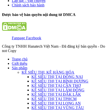
Lắp đặt – vận chuyển
Chính sách bảo hành
Được bảo vệ bản quyền nội dung từ DMCA
Fanpage Facebook
Công ty TNHH Hanatech Việt Nam - Đã đăng ký bản quyền - Do
not Copy
Trang chủ
Giới thiệu
Sản phẩm
KỆ SIÊU THỊ, KỆ HÀNG HÓA
KỆ SIÊU THỊ TẠI ĐỒNG NAI
KỆ SIÊU THỊ TẠI BÌNH DƯƠNG
KỆ SIÊU THỊ TẠI CẦN THƠ
KỆ SIÊU THỊ TẠI LÂM ĐỒNG
KỆ SIÊU THỊ TẠI ĐẮK LẮK
KỆ SIÊU THỊ TẠI TPHCM
KỆ SIÊU THỊ TẠI LONG AN
KỆ SIÊU THỊ TẠI VŨNG TÀU