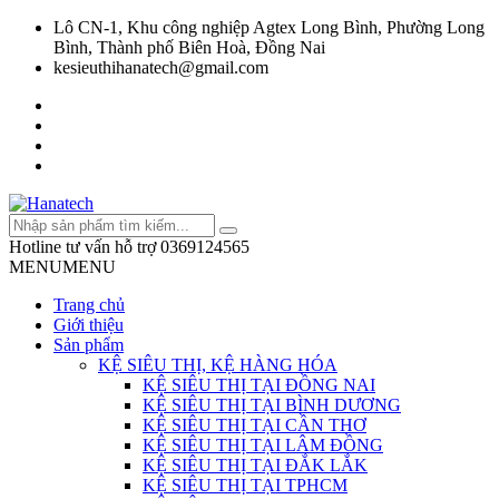
Lô CN-1, Khu công nghiệp Agtex Long Bình, Phường Long
Bình, Thành phố Biên Hoà, Đồng Nai
kesieuthihanatech@gmail.com
Hotline tư vấn hỗ trợ
0369124565
MENU
MENU
Trang chủ
Giới thiệu
Sản phẩm
KỆ SIÊU THỊ, KỆ HÀNG HÓA
KỆ SIÊU THỊ TẠI ĐỒNG NAI
KỆ SIÊU THỊ TẠI BÌNH DƯƠNG
KỆ SIÊU THỊ TẠI CẦN THƠ
KỆ SIÊU THỊ TẠI LÂM ĐỒNG
KỆ SIÊU THỊ TẠI ĐẮK LẮK
KỆ SIÊU THỊ TẠI TPHCM