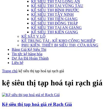
KỆ SIÊU THỊ TẠI LONG AN
KỆ SIÊU THỊ TẠI VŨNG TÀU
KỆ SIÊU THỊ BÌNH PHƯỚC
KỆ SIÊU THỊ TÂY NINH
KỆ SIÊU THỊ TIỀN GIANG
KỆ SIÊU THỊ ĐỒNG THÁP
KỆ SIÊU THỊ TẠI AN GIANG
KỆ SIÊU THỊ KIÊN GIANG
KỆ SẮT V LỖ
KỆ TRUNG TẢI - KỆ KHO CÔNG NGHIỆP
PHỤ KIỆN, THIẾT BỊ SIÊU THỊ, CỬA HÀNG
Bảng Giá Kệ Siêu Thị
Tin tức kệ hàng hóa
Dự Án Đã Hoàn Thành
Liên hệ
Trang chủ
kệ siêu thị tạp hoá tại rạch giá
kệ siêu thị tạp hoá tại rạch giá
Kệ siêu thị tạp hoá giá rẻ Rạch Giá