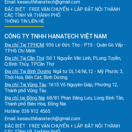
Email:
kesieuthihanatech@gmail.com
ĐẶC BIỆT : FREE VẬN CHUYỂN + LẮP ĐẶT NỘI THÀNH
CÁC TỈNH VÀ THÀNH PHỐ
THÔNG TIN LIÊN HỆ
CÔNG TY TNHH HANATECH VIỆT NAM
Địa chỉ Tại TPHCM
: 936 Lê Đức Thọ - P15 - Quận Gò Vấp -
TP.Hồ Chí Minh
Địa chỉ Tại Cần Thơ
:Số 1 Nguyễn Văn Linh, P.Long Tuyền,
Q.Bình Thủy, TP.Cần Thơ
Địa chỉ Tại Bình Dương
:Ngã tư DL14/NL12 - Mỹ Phước 3,
Thới Hoà, Bến Cát, Bình Dương
Địa chỉ Tại Vũng Tàu
:1615 Võ Nguyên Giáp, Phường 12,
Thành phố Vũng Tàu
Địa chỉ tại Đồng Nai
:68/81 Phan Đăng Lưu, Long Bình Tân,
Thành phố Biên Hòa, Đồng Nai
Hotline:
036 912 4565
Email:
kesieuthihanatech@gmail.com
ĐẶC BIỆT : FREE VẬN CHUYỂN + LẮP ĐẶT NỘI THÀNH
CÁC TỈNH VÀ THÀNH PHỐ