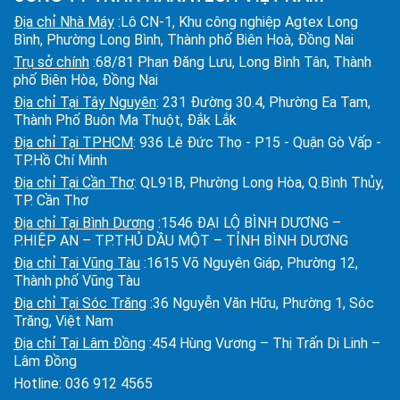
Địa chỉ Nhà Máy
:Lô CN-1, Khu công nghiệp Agtex Long
Bình, Phường Long Bình, Thành phố Biên Hoà, Đồng Nai
Trụ sở chính
:68/81 Phan Đăng Lưu, Long Bình Tân, Thành
phố Biên Hòa, Đồng Nai
Địa chỉ Tại Tây Nguyên
: 231 Đường 30.4, Phường Ea Tam,
Thành Phố Buôn Ma Thuột, Đắk Lắk
Địa chỉ Tại TPHCM
: 936 Lê Đức Thọ - P15 - Quận Gò Vấp -
TP.Hồ Chí Minh
Địa chỉ Tại Cần Thơ
: QL91B, Phường Long Hòa, Q.Bình Thủy,
TP. Cần Thơ
Địa chỉ Tại Bình Dương
:1546 ĐẠI LỘ BÌNH DƯƠNG –
P.HIỆP AN – TP.THỦ DẦU MỘT – TỈNH BÌNH DƯƠNG
Địa chỉ Tại Vũng Tàu
:1615 Võ Nguyên Giáp, Phường 12,
Thành phố Vũng Tàu
Địa chỉ Tại Sóc Trăng
:36 Nguyễn Văn Hữu, Phường 1, Sóc
Trăng, Việt Nam
Địa chỉ Tại Lâm Đồng
:454 Hùng Vương – Thị Trấn Di Linh –
Lâm Đồng
Hotline:
036 912 4565