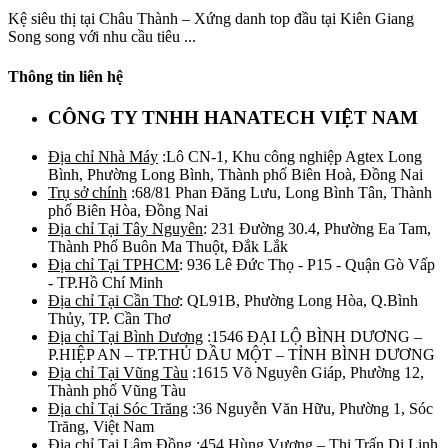
Kệ siêu thị tại Châu Thành – Xứng danh top đầu tại Kiên Giang
Song song với nhu cầu tiêu ...
Thông tin liên hệ
CÔNG TY TNHH HANATECH VIỆT NAM
Địa chỉ Nhà Máy
:Lô CN-1, Khu công nghiệp Agtex Long
Bình, Phường Long Bình, Thành phố Biên Hoà, Đồng Nai
Trụ sở chính
:68/81 Phan Đăng Lưu, Long Bình Tân, Thành
phố Biên Hòa, Đồng Nai
Địa chỉ Tại Tây Nguyên
: 231 Đường 30.4, Phường Ea Tam,
Thành Phố Buôn Ma Thuột, Đắk Lắk
Địa chỉ Tại TPHCM
: 936 Lê Đức Thọ - P15 - Quận Gò Vấp
- TP.Hồ Chí Minh
Địa chỉ Tại Cần Thơ
: QL91B, Phường Long Hòa, Q.Bình
Thủy, TP. Cần Thơ
Địa chỉ Tại Bình Dương
:1546 ĐẠI LỘ BÌNH DƯƠNG –
P.HIỆP AN – TP.THỦ DẦU MỘT – TỈNH BÌNH DƯƠNG
Địa chỉ Tại Vũng Tàu
:1615 Võ Nguyên Giáp, Phường 12,
Thành phố Vũng Tàu
Địa chỉ Tại Sóc Trăng
:36 Nguyễn Văn Hữu, Phường 1, Sóc
Trăng, Việt Nam
Địa chỉ Tại Lâm Đồng
:454 Hùng Vương – Thị Trấn Di Linh