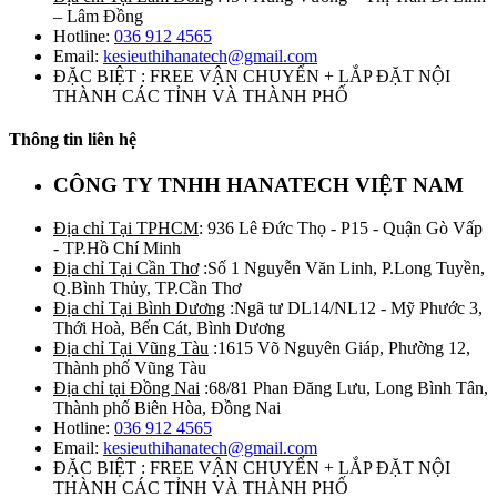
– Lâm Đồng
Hotline:
036 912 4565
Email:
kesieuthihanatech@gmail.com
ĐẶC BIỆT : FREE VẬN CHUYỂN + LẮP ĐẶT NỘI
THÀNH CÁC TỈNH VÀ THÀNH PHỐ
Thông tin liên hệ
CÔNG TY TNHH HANATECH VIỆT NAM
Địa chỉ Tại TPHCM
: 936 Lê Đức Thọ - P15 - Quận Gò Vấp
- TP.Hồ Chí Minh
Địa chỉ Tại Cần Thơ
:Số 1 Nguyễn Văn Linh, P.Long Tuyền,
Q.Bình Thủy, TP.Cần Thơ
Địa chỉ Tại Bình Dương
:Ngã tư DL14/NL12 - Mỹ Phước 3,
Thới Hoà, Bến Cát, Bình Dương
Địa chỉ Tại Vũng Tàu
:1615 Võ Nguyên Giáp, Phường 12,
Thành phố Vũng Tàu
Địa chỉ tại Đồng Nai
:68/81 Phan Đăng Lưu, Long Bình Tân,
Thành phố Biên Hòa, Đồng Nai
Hotline:
036 912 4565
Email:
kesieuthihanatech@gmail.com
ĐẶC BIỆT : FREE VẬN CHUYỂN + LẮP ĐẶT NỘI
THÀNH CÁC TỈNH VÀ THÀNH PHỐ