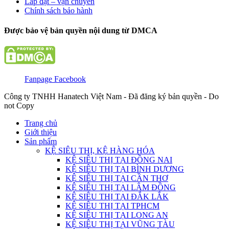
Lắp đặt – vận chuyển
Chính sách bảo hành
Được bảo vệ bản quyền nội dung từ DMCA
Fanpage Facebook
Công ty TNHH Hanatech Việt Nam - Đã đăng ký bản quyền - Do
not Copy
Trang chủ
Giới thiệu
Sản phẩm
KỆ SIÊU THỊ, KỆ HÀNG HÓA
KỆ SIÊU THỊ TẠI ĐỒNG NAI
KỆ SIÊU THỊ TẠI BÌNH DƯƠNG
KỆ SIÊU THỊ TẠI CẦN THƠ
KỆ SIÊU THỊ TẠI LÂM ĐỒNG
KỆ SIÊU THỊ TẠI ĐẮK LẮK
KỆ SIÊU THỊ TẠI TPHCM
KỆ SIÊU THỊ TẠI LONG AN
KỆ SIÊU THỊ TẠI VŨNG TÀU