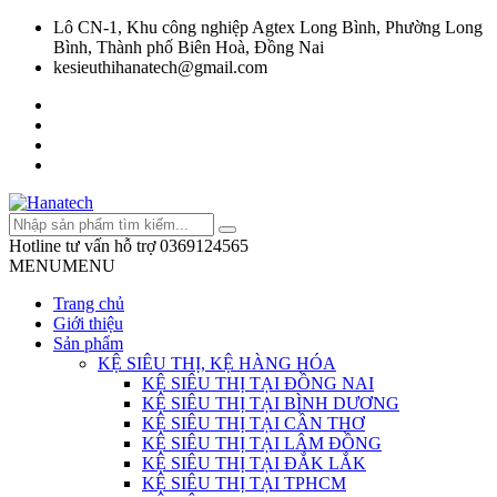
Lô CN-1, Khu công nghiệp Agtex Long Bình, Phường Long
Bình, Thành phố Biên Hoà, Đồng Nai
kesieuthihanatech@gmail.com
Hotline tư vấn hỗ trợ
0369124565
MENU
MENU
Trang chủ
Giới thiệu
Sản phẩm
KỆ SIÊU THỊ, KỆ HÀNG HÓA
KỆ SIÊU THỊ TẠI ĐỒNG NAI
KỆ SIÊU THỊ TẠI BÌNH DƯƠNG
KỆ SIÊU THỊ TẠI CẦN THƠ
KỆ SIÊU THỊ TẠI LÂM ĐỒNG
KỆ SIÊU THỊ TẠI ĐẮK LẮK
KỆ SIÊU THỊ TẠI TPHCM