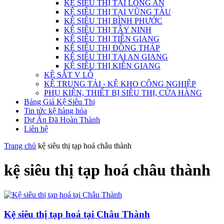
KỆ SIÊU THỊ TẠI LONG AN
KỆ SIÊU THỊ TẠI VŨNG TÀU
KỆ SIÊU THỊ BÌNH PHƯỚC
KỆ SIÊU THỊ TÂY NINH
KỆ SIÊU THỊ TIỀN GIANG
KỆ SIÊU THỊ ĐỒNG THÁP
KỆ SIÊU THỊ TẠI AN GIANG
KỆ SIÊU THỊ KIÊN GIANG
KỆ SẮT V LỖ
KỆ TRUNG TẢI - KỆ KHO CÔNG NGHIỆP
PHỤ KIỆN, THIẾT BỊ SIÊU THỊ, CỬA HÀNG
Bảng Giá Kệ Siêu Thị
Tin tức kệ hàng hóa
Dự Án Đã Hoàn Thành
Liên hệ
Trang chủ
kệ siêu thị tạp hoá châu thành
kệ siêu thị tạp hoá châu thành
Kệ siêu thị tạp hoá tại Châu Thành