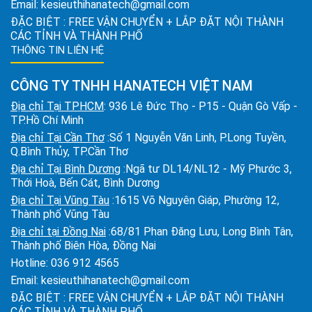
Email:
kesieuthihanatech@gmail.com
ĐẶC BIỆT : FREE VẬN CHUYỂN + LẮP ĐẶT NỘI THÀNH
CÁC TỈNH VÀ THÀNH PHỐ
THÔNG TIN LIÊN HỆ
CÔNG TY TNHH HANATECH VIỆT NAM
Địa chỉ Tại TPHCM
: 936 Lê Đức Thọ - P15 - Quận Gò Vấp -
TP.Hồ Chí Minh
Địa chỉ Tại Cần Thơ
:Số 1 Nguyễn Văn Linh, P.Long Tuyền,
Q.Bình Thủy, TP.Cần Thơ
Địa chỉ Tại Bình Dương
:Ngã tư DL14/NL12 - Mỹ Phước 3,
Thới Hoà, Bến Cát, Bình Dương
Địa chỉ Tại Vũng Tàu
:1615 Võ Nguyên Giáp, Phường 12,
Thành phố Vũng Tàu
Địa chỉ tại Đồng Nai
:68/81 Phan Đăng Lưu, Long Bình Tân,
Thành phố Biên Hòa, Đồng Nai
Hotline:
036 912 4565
Email:
kesieuthihanatech@gmail.com
ĐẶC BIỆT : FREE VẬN CHUYỂN + LẮP ĐẶT NỘI THÀNH
CÁC TỈNH VÀ THÀNH PHỐ