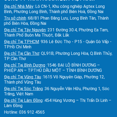
Địa chỉ Nhà Máy
:Lô CN-1, Khu công nghiệp Agtex Long
Bình, Phường Long Bình, Thành phố Biên Hoà, Đồng Nai
Trụ sở chính
:68/81 Phan Đăng Lưu, Long Bình Tân, Thành
phố Biên Hòa, Đồng Nai
Địa chỉ Tại Tây Nguyên
: 231 Đường 30.4, Phường Ea Tam,
Thành Phố Buôn Ma Thuột, Đắk Lắk
Địa chỉ Tại TPHCM
: 936 Lê Đức Thọ - P15 - Quận Gò Vấp -
TP.Hồ Chí Minh
Địa chỉ Tại Cần Thơ
: QL91B, Phường Long Hòa, Q.Bình Thủy,
TP. Cần Thơ
Địa chỉ Tại Bình Dương
:1546 ĐẠI LỘ BÌNH DƯƠNG –
P.HIỆP AN – TP.THỦ DẦU MỘT – TỈNH BÌNH DƯƠNG
Địa chỉ Tại Vũng Tàu
:1615 Võ Nguyên Giáp, Phường 12,
Thành phố Vũng Tàu
Địa chỉ Tại Sóc Trăng
:36 Nguyễn Văn Hữu, Phường 1, Sóc
Trăng, Việt Nam
Địa chỉ Tại Lâm Đồng
:454 Hùng Vương – Thị Trấn Di Linh –
Lâm Đồng
Hotline:
036 912 4565