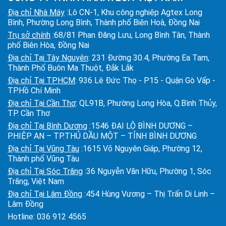
Địa chỉ Nhà Máy
:Lô CN-1, Khu công nghiệp Agtex Long
Bình, Phường Long Bình, Thành phố Biên Hoà, Đồng Nai
Trụ sở chính
:68/81 Phan Đăng Lưu, Long Bình Tân, Thành
phố Biên Hòa, Đồng Nai
Địa chỉ Tại Tây Nguyên
: 231 Đường 30.4, Phường Ea Tam,
Thành Phố Buôn Ma Thuột, Đắk Lắk
Địa chỉ Tại TPHCM
: 936 Lê Đức Thọ - P15 - Quận Gò Vấp -
TP.Hồ Chí Minh
Địa chỉ Tại Cần Thơ
: QL91B, Phường Long Hòa, Q.Bình Thủy,
TP. Cần Thơ
Địa chỉ Tại Bình Dương
:1546 ĐẠI LỘ BÌNH DƯƠNG –
P.HIỆP AN – TP.THỦ DẦU MỘT – TỈNH BÌNH DƯƠNG
Địa chỉ Tại Vũng Tàu
:1615 Võ Nguyên Giáp, Phường 12,
Thành phố Vũng Tàu
Địa chỉ Tại Sóc Trăng
:36 Nguyễn Văn Hữu, Phường 1, Sóc
Trăng, Việt Nam
Địa chỉ Tại Lâm Đồng
:454 Hùng Vương – Thị Trấn Di Linh –
Lâm Đồng
Hotline:
036 912 4565