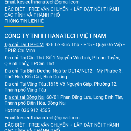
Email:
kesieuthihanatech@gmail.com
ĐẶC BIỆT : FREE VẬN CHUYỂN + LẮP ĐẶT NỘI THÀNH
CÁC TỈNH VÀ THÀNH PHỐ
THÔNG TIN LIÊN HỆ
CÔNG TY TNHH HANATECH VIỆT NAM
Địa chỉ Tại TPHCM
: 936 Lê Đức Thọ - P15 - Quận Gò Vấp -
TP.Hồ Chí Minh
Địa chỉ Tại Cần Thơ
:Số 1 Nguyễn Văn Linh, P.Long Tuyền,
Q.Bình Thủy, TP.Cần Thơ
Địa chỉ Tại Bình Dương
:Ngã tư DL14/NL12 - Mỹ Phước 3,
Thới Hoà, Bến Cát, Bình Dương
Địa chỉ Tại Vũng Tàu
:1615 Võ Nguyên Giáp, Phường 12,
Thành phố Vũng Tàu
Địa chỉ tại Đồng Nai
:68/81 Phan Đăng Lưu, Long Bình Tân,
Thành phố Biên Hòa, Đồng Nai
Hotline:
036 912 4565
Email:
kesieuthihanatech@gmail.com
ĐẶC BIỆT : FREE VẬN CHUYỂN + LẮP ĐẶT NỘI THÀNH
CÁC TỈNH VÀ THÀNH PHỐ