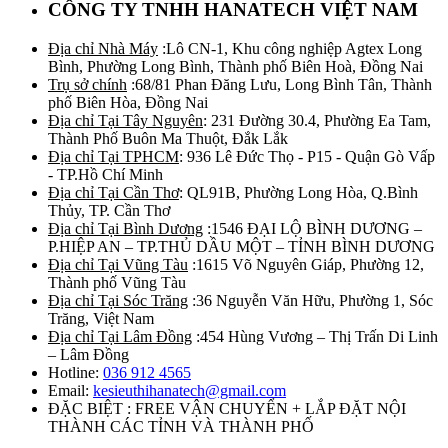
CÔNG TY TNHH HANATECH VIỆT NAM
Địa chỉ Nhà Máy
:Lô CN-1, Khu công nghiệp Agtex Long
Bình, Phường Long Bình, Thành phố Biên Hoà, Đồng Nai
Trụ sở chính
:68/81 Phan Đăng Lưu, Long Bình Tân, Thành
phố Biên Hòa, Đồng Nai
Địa chỉ Tại Tây Nguyên
: 231 Đường 30.4, Phường Ea Tam,
Thành Phố Buôn Ma Thuột, Đắk Lắk
Địa chỉ Tại TPHCM
: 936 Lê Đức Thọ - P15 - Quận Gò Vấp
- TP.Hồ Chí Minh
Địa chỉ Tại Cần Thơ
: QL91B, Phường Long Hòa, Q.Bình
Thủy, TP. Cần Thơ
Địa chỉ Tại Bình Dương
:1546 ĐẠI LỘ BÌNH DƯƠNG –
P.HIỆP AN – TP.THỦ DẦU MỘT – TỈNH BÌNH DƯƠNG
Địa chỉ Tại Vũng Tàu
:1615 Võ Nguyên Giáp, Phường 12,
Thành phố Vũng Tàu
Địa chỉ Tại Sóc Trăng
:36 Nguyễn Văn Hữu, Phường 1, Sóc
Trăng, Việt Nam
Địa chỉ Tại Lâm Đồng
:454 Hùng Vương – Thị Trấn Di Linh
– Lâm Đồng
Hotline:
036 912 4565
Email:
kesieuthihanatech@gmail.com
ĐẶC BIỆT : FREE VẬN CHUYỂN + LẮP ĐẶT NỘI
THÀNH CÁC TỈNH VÀ THÀNH PHỐ