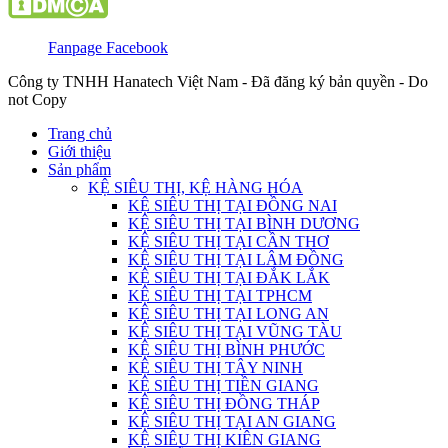
Fanpage Facebook
Công ty TNHH Hanatech Việt Nam - Đã đăng ký bản quyền - Do
not Copy
Trang chủ
Giới thiệu
Sản phẩm
KỆ SIÊU THỊ, KỆ HÀNG HÓA
KỆ SIÊU THỊ TẠI ĐỒNG NAI
KỆ SIÊU THỊ TẠI BÌNH DƯƠNG
KỆ SIÊU THỊ TẠI CẦN THƠ
KỆ SIÊU THỊ TẠI LÂM ĐỒNG
KỆ SIÊU THỊ TẠI ĐẮK LẮK
KỆ SIÊU THỊ TẠI TPHCM
KỆ SIÊU THỊ TẠI LONG AN
KỆ SIÊU THỊ TẠI VŨNG TÀU
KỆ SIÊU THỊ BÌNH PHƯỚC
KỆ SIÊU THỊ TÂY NINH
KỆ SIÊU THỊ TIỀN GIANG
KỆ SIÊU THỊ ĐỒNG THÁP
KỆ SIÊU THỊ TẠI AN GIANG
KỆ SIÊU THỊ KIÊN GIANG