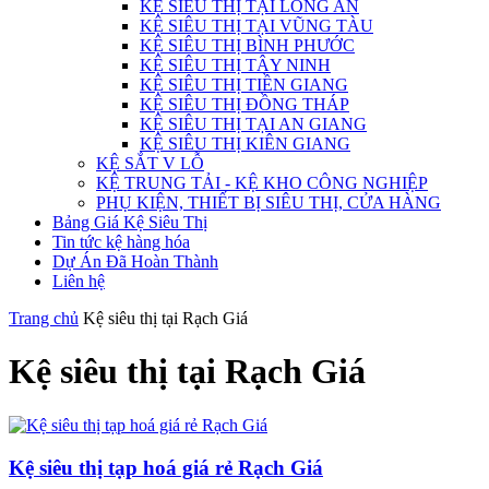
KỆ SIÊU THỊ TẠI LONG AN
KỆ SIÊU THỊ TẠI VŨNG TÀU
KỆ SIÊU THỊ BÌNH PHƯỚC
KỆ SIÊU THỊ TÂY NINH
KỆ SIÊU THỊ TIỀN GIANG
KỆ SIÊU THỊ ĐỒNG THÁP
KỆ SIÊU THỊ TẠI AN GIANG
KỆ SIÊU THỊ KIÊN GIANG
KỆ SẮT V LỖ
KỆ TRUNG TẢI - KỆ KHO CÔNG NGHIỆP
PHỤ KIỆN, THIẾT BỊ SIÊU THỊ, CỬA HÀNG
Bảng Giá Kệ Siêu Thị
Tin tức kệ hàng hóa
Dự Án Đã Hoàn Thành
Liên hệ
Trang chủ
Kệ siêu thị tại Rạch Giá
Kệ siêu thị tại Rạch Giá
Kệ siêu thị tạp hoá giá rẻ Rạch Giá