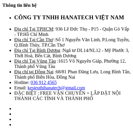
Thông tin liên hệ
CÔNG TY TNHH HANATECH VIỆT NAM
Địa chỉ Tại TPHCM
: 936 Lê Đức Thọ - P15 - Quận Gò Vấp
- TP.Hồ Chí Minh
Địa chỉ Tại Cần Thơ
:Số 1 Nguyễn Văn Linh, P.Long Tuyền,
Q.Bình Thủy, TP.Cần Thơ
Địa chỉ Tại Bình Dương
:Ngã tư DL14/NL12 - Mỹ Phước 3,
Thới Hoà, Bến Cát, Bình Dương
Địa chỉ Tại Vũng Tàu
:1615 Võ Nguyên Giáp, Phường 12,
Thành phố Vũng Tàu
Địa chỉ tại Đồng Nai
:68/81 Phan Đăng Lưu, Long Bình Tân,
Thành phố Biên Hòa, Đồng Nai
Hotline:
036 912 4565
Email:
kesieuthihanatech@gmail.com
ĐẶC BIỆT : FREE VẬN CHUYỂN + LẮP ĐẶT NỘI
THÀNH CÁC TỈNH VÀ THÀNH PHỐ