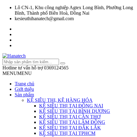
Lô CN-1, Khu công nghiệp Agtex Long Bình, Phường Long
Bình, Thành phố Biên Hoà, Đồng Nai
kesieuthihanatech@gmail.com
Hotline tư vấn hỗ trợ
0369124565
MENU
MENU
Trang chủ
Giới thiệu
Sản phẩm
KỆ SIÊU THỊ, KỆ HÀNG HÓA
KỆ SIÊU THỊ TẠI ĐỒNG NAI
KỆ SIÊU THỊ TẠI BÌNH DƯƠNG
KỆ SIÊU THỊ TẠI CẦN THƠ
KỆ SIÊU THỊ TẠI LÂM ĐỒNG
KỆ SIÊU THỊ TẠI ĐẮK LẮK
KỆ SIÊU THỊ TẠI TPHCM