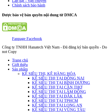
Lắp đặt – vận chuyển
Chính sách bảo hành
Được bảo vệ bản quyền nội dung từ DMCA
Fanpage Facebook
Công ty TNHH Hanatech Việt Nam - Đã đăng ký bản quyền - Do
not Copy
Trang chủ
Giới thiệu
Sản phẩm
KỆ SIÊU THỊ, KỆ HÀNG HÓA
KỆ SIÊU THỊ TẠI ĐỒNG NAI
KỆ SIÊU THỊ TẠI BÌNH DƯƠNG
KỆ SIÊU THỊ TẠI CẦN THƠ
KỆ SIÊU THỊ TẠI LÂM ĐỒNG
KỆ SIÊU THỊ TẠI ĐẮK LẮK
KỆ SIÊU THỊ TẠI TPHCM
KỆ SIÊU THỊ TẠI LONG AN
KỆ SIÊU THỊ TẠI VŨNG TÀU