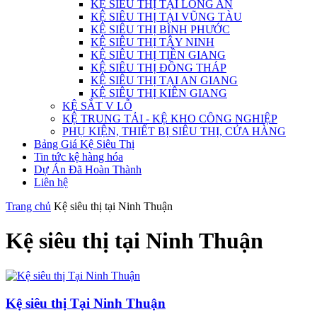
KỆ SIÊU THỊ TẠI LONG AN
KỆ SIÊU THỊ TẠI VŨNG TÀU
KỆ SIÊU THỊ BÌNH PHƯỚC
KỆ SIÊU THỊ TÂY NINH
KỆ SIÊU THỊ TIỀN GIANG
KỆ SIÊU THỊ ĐỒNG THÁP
KỆ SIÊU THỊ TẠI AN GIANG
KỆ SIÊU THỊ KIÊN GIANG
KỆ SẮT V LỖ
KỆ TRUNG TẢI - KỆ KHO CÔNG NGHIỆP
PHỤ KIỆN, THIẾT BỊ SIÊU THỊ, CỬA HÀNG
Bảng Giá Kệ Siêu Thị
Tin tức kệ hàng hóa
Dự Án Đã Hoàn Thành
Liên hệ
Trang chủ
Kệ siêu thị tại Ninh Thuận
Kệ siêu thị tại Ninh Thuận
Kệ siêu thị Tại Ninh Thuận