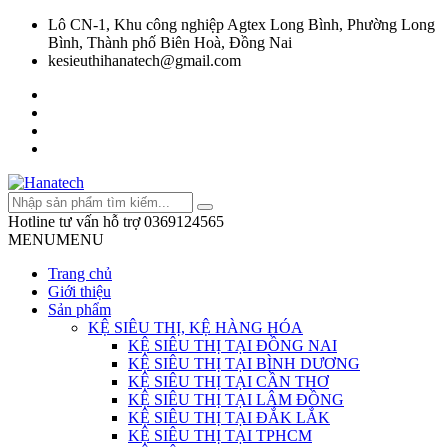
Lô CN-1, Khu công nghiệp Agtex Long Bình, Phường Long
Bình, Thành phố Biên Hoà, Đồng Nai
kesieuthihanatech@gmail.com
Hotline tư vấn hỗ trợ
0369124565
MENU
MENU
Trang chủ
Giới thiệu
Sản phẩm
KỆ SIÊU THỊ, KỆ HÀNG HÓA
KỆ SIÊU THỊ TẠI ĐỒNG NAI
KỆ SIÊU THỊ TẠI BÌNH DƯƠNG
KỆ SIÊU THỊ TẠI CẦN THƠ
KỆ SIÊU THỊ TẠI LÂM ĐỒNG
KỆ SIÊU THỊ TẠI ĐẮK LẮK
KỆ SIÊU THỊ TẠI TPHCM