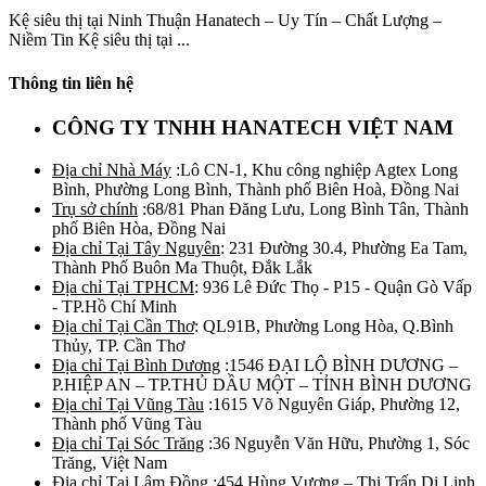
Kệ siêu thị tại Ninh Thuận Hanatech – Uy Tín – Chất Lượng –
Niềm Tin Kệ siêu thị tại ...
Thông tin liên hệ
CÔNG TY TNHH HANATECH VIỆT NAM
Địa chỉ Nhà Máy
:Lô CN-1, Khu công nghiệp Agtex Long
Bình, Phường Long Bình, Thành phố Biên Hoà, Đồng Nai
Trụ sở chính
:68/81 Phan Đăng Lưu, Long Bình Tân, Thành
phố Biên Hòa, Đồng Nai
Địa chỉ Tại Tây Nguyên
: 231 Đường 30.4, Phường Ea Tam,
Thành Phố Buôn Ma Thuột, Đắk Lắk
Địa chỉ Tại TPHCM
: 936 Lê Đức Thọ - P15 - Quận Gò Vấp
- TP.Hồ Chí Minh
Địa chỉ Tại Cần Thơ
: QL91B, Phường Long Hòa, Q.Bình
Thủy, TP. Cần Thơ
Địa chỉ Tại Bình Dương
:1546 ĐẠI LỘ BÌNH DƯƠNG –
P.HIỆP AN – TP.THỦ DẦU MỘT – TỈNH BÌNH DƯƠNG
Địa chỉ Tại Vũng Tàu
:1615 Võ Nguyên Giáp, Phường 12,
Thành phố Vũng Tàu
Địa chỉ Tại Sóc Trăng
:36 Nguyễn Văn Hữu, Phường 1, Sóc
Trăng, Việt Nam
Địa chỉ Tại Lâm Đồng
:454 Hùng Vương – Thị Trấn Di Linh