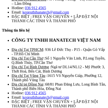
– Lâm Đồng
Hotline:
036 912 4565
Email:
kesieuthihanatech@gmail.com
ĐẶC BIỆT : FREE VẬN CHUYỂN + LẮP ĐẶT NỘI
THÀNH CÁC TỈNH VÀ THÀNH PHỐ
Thông tin liên hệ
CÔNG TY TNHH HANATECH VIỆT NAM
Địa chỉ Tại TPHCM
: 936 Lê Đức Thọ - P15 - Quận Gò Vấp
- TP.Hồ Chí Minh
Địa chỉ Tại Cần Thơ
:Số 1 Nguyễn Văn Linh, P.Long Tuyền,
Q.Bình Thủy, TP.Cần Thơ
Địa chỉ Tại Bình Dương
:Ngã tư DL14/NL12 - Mỹ Phước 3,
Thới Hoà, Bến Cát, Bình Dương
Địa chỉ Tại Vũng Tàu
:1615 Võ Nguyên Giáp, Phường 12,
Thành phố Vũng Tàu
Địa chỉ tại Đồng Nai
:68/81 Phan Đăng Lưu, Long Bình Tân,
Thành phố Biên Hòa, Đồng Nai
Hotline:
036 912 4565
Email:
kesieuthihanatech@gmail.com
ĐẶC BIỆT : FREE VẬN CHUYỂN + LẮP ĐẶT NỘI
THÀNH CÁC TỈNH VÀ THÀNH PHỐ