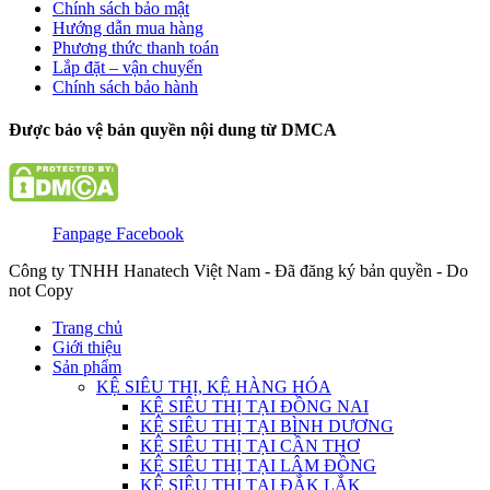
Chính sách bảo mật
Hướng dẫn mua hàng
Phương thức thanh toán
Lắp đặt – vận chuyển
Chính sách bảo hành
Được bảo vệ bản quyền nội dung từ DMCA
Fanpage Facebook
Công ty TNHH Hanatech Việt Nam - Đã đăng ký bản quyền - Do
not Copy
Trang chủ
Giới thiệu
Sản phẩm
KỆ SIÊU THỊ, KỆ HÀNG HÓA
KỆ SIÊU THỊ TẠI ĐỒNG NAI
KỆ SIÊU THỊ TẠI BÌNH DƯƠNG
KỆ SIÊU THỊ TẠI CẦN THƠ
KỆ SIÊU THỊ TẠI LÂM ĐỒNG
KỆ SIÊU THỊ TẠI ĐẮK LẮK