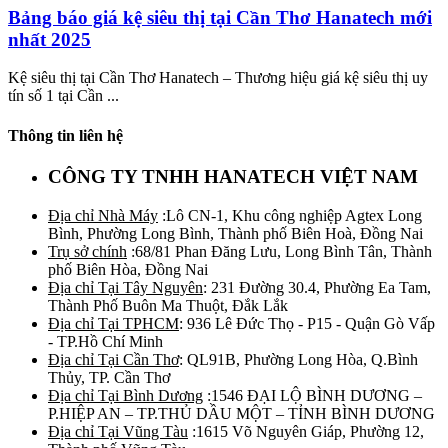
Bảng báo giá kệ siêu thị tại Cần Thơ Hanatech mới
nhất 2025
Kệ siêu thị tại Cần Thơ Hanatech – Thương hiệu giá kệ siêu thị uy
tín số 1 tại Cần ...
Thông tin liên hệ
CÔNG TY TNHH HANATECH VIỆT NAM
Địa chỉ Nhà Máy
:Lô CN-1, Khu công nghiệp Agtex Long
Bình, Phường Long Bình, Thành phố Biên Hoà, Đồng Nai
Trụ sở chính
:68/81 Phan Đăng Lưu, Long Bình Tân, Thành
phố Biên Hòa, Đồng Nai
Địa chỉ Tại Tây Nguyên
: 231 Đường 30.4, Phường Ea Tam,
Thành Phố Buôn Ma Thuột, Đắk Lắk
Địa chỉ Tại TPHCM
: 936 Lê Đức Thọ - P15 - Quận Gò Vấp
- TP.Hồ Chí Minh
Địa chỉ Tại Cần Thơ
: QL91B, Phường Long Hòa, Q.Bình
Thủy, TP. Cần Thơ
Địa chỉ Tại Bình Dương
:1546 ĐẠI LỘ BÌNH DƯƠNG –
P.HIỆP AN – TP.THỦ DẦU MỘT – TỈNH BÌNH DƯƠNG
Địa chỉ Tại Vũng Tàu
:1615 Võ Nguyên Giáp, Phường 12,