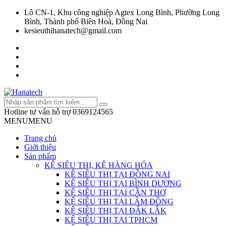
Lô CN-1, Khu công nghiệp Agtex Long Bình, Phường Long
Bình, Thành phố Biên Hoà, Đồng Nai
kesieuthihanatech@gmail.com
Hotline tư vấn hỗ trợ
0369124565
MENU
MENU
Trang chủ
Giới thiệu
Sản phẩm
KỆ SIÊU THỊ, KỆ HÀNG HÓA
KỆ SIÊU THỊ TẠI ĐỒNG NAI
KỆ SIÊU THỊ TẠI BÌNH DƯƠNG
KỆ SIÊU THỊ TẠI CẦN THƠ
KỆ SIÊU THỊ TẠI LÂM ĐỒNG
KỆ SIÊU THỊ TẠI ĐẮK LẮK
KỆ SIÊU THỊ TẠI TPHCM