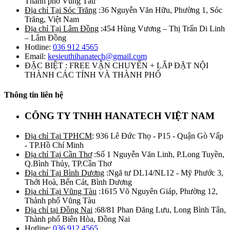
Thành phố Vũng Tàu
Địa chỉ Tại Sóc Trăng
:36 Nguyễn Văn Hữu, Phường 1, Sóc
Trăng, Việt Nam
Địa chỉ Tại Lâm Đồng
:454 Hùng Vương – Thị Trấn Di Linh
– Lâm Đồng
Hotline:
036 912 4565
Email:
kesieuthihanatech@gmail.com
ĐẶC BIỆT : FREE VẬN CHUYỂN + LẮP ĐẶT NỘI
THÀNH CÁC TỈNH VÀ THÀNH PHỐ
Thông tin liên hệ
CÔNG TY TNHH HANATECH VIỆT NAM
Địa chỉ Tại TPHCM
: 936 Lê Đức Thọ - P15 - Quận Gò Vấp
- TP.Hồ Chí Minh
Địa chỉ Tại Cần Thơ
:Số 1 Nguyễn Văn Linh, P.Long Tuyền,
Q.Bình Thủy, TP.Cần Thơ
Địa chỉ Tại Bình Dương
:Ngã tư DL14/NL12 - Mỹ Phước 3,
Thới Hoà, Bến Cát, Bình Dương
Địa chỉ Tại Vũng Tàu
:1615 Võ Nguyên Giáp, Phường 12,
Thành phố Vũng Tàu
Địa chỉ tại Đồng Nai
:68/81 Phan Đăng Lưu, Long Bình Tân,
Thành phố Biên Hòa, Đồng Nai
Hotline:
036 912 4565