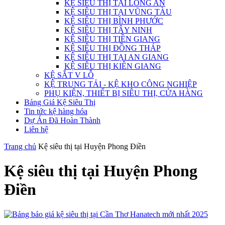
KỆ SIÊU THỊ TẠI LONG AN
KỆ SIÊU THỊ TẠI VŨNG TÀU
KỆ SIÊU THỊ BÌNH PHƯỚC
KỆ SIÊU THỊ TÂY NINH
KỆ SIÊU THỊ TIỀN GIANG
KỆ SIÊU THỊ ĐỒNG THÁP
KỆ SIÊU THỊ TẠI AN GIANG
KỆ SIÊU THỊ KIÊN GIANG
KỆ SẮT V LỖ
KỆ TRUNG TẢI - KỆ KHO CÔNG NGHIỆP
PHỤ KIỆN, THIẾT BỊ SIÊU THỊ, CỬA HÀNG
Bảng Giá Kệ Siêu Thị
Tin tức kệ hàng hóa
Dự Án Đã Hoàn Thành
Liên hệ
Trang chủ
Kệ siêu thị tại Huyện Phong Điền
Kệ siêu thị tại Huyện Phong
Điền