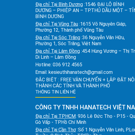
Địa chỉ Tại Bình Dương
:1546 ĐẠI LỘ BÌNH
DƯƠNG – P.HIỆP AN – TP.THỦ DẦU MỘT – T
BÌNH DƯƠNG
Địa chỉ Tại Vũng Tàu
:1615 Võ Nguyên Giáp,
Phường 12, Thành phố Vũng Tàu
Địa chỉ Tại Sóc Trăng
:36 Nguyễn Văn Hữu,
Phường 1, Sóc Trăng, Việt Nam
Địa chỉ Tại Lâm Đồng
:454 Hùng Vương – Thị T
Di Linh – Lâm Đồng
Hotline:
036 912 4565
Email:
kesieuthihanatech@gmail.com
ĐẶC BIỆT : FREE VẬN CHUYỂN + LẮP ĐẶT NỘ
THÀNH CÁC TỈNH VÀ THÀNH PHỐ
THÔNG TIN LIÊN HỆ
CÔNG TY TNHH HANATECH VIỆT N
Địa chỉ Tại TPHCM
: 936 Lê Đức Thọ - P15 - Q
Gò Vấp - TP.Hồ Chí Minh
Địa chỉ Tại Cần Thơ
:Số 1 Nguyễn Văn Linh, P.L