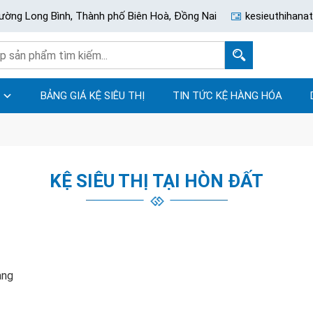
ường Long Bình, Thành phố Biên Hoà, Đồng Nai
kesieuthihan
BẢNG GIÁ KỆ SIÊU THỊ
TIN TỨC KỆ HÀNG HÓA
KỆ SIÊU THỊ TẠI HÒN ĐẤT
àng