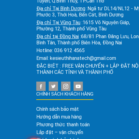
Tuyền, Q.Bình Thủy, TP.Cần Thơ
Địa chỉ Tại Bình Dương
:Ngã tư DL14/NL12 - M
Phước 3, Thới Hoà, Bến Cát, Bình Dương
Địa chỉ Tại Vũng Tàu
:1615 Võ Nguyên Giáp,
Phường 12, Thành phố Vũng Tàu
Địa chỉ tại Đồng Nai
:68/81 Phan Đăng Lưu, Lo
Bình Tân, Thành phố Biên Hòa, Đồng Nai
Hotline:
036 912 4565
Email:
kesieuthihanatech@gmail.com
ĐẶC BIỆT : FREE VẬN CHUYỂN + LẮP ĐẶT NỘ
THÀNH CÁC TỈNH VÀ THÀNH PHỐ
CHÍNH SÁCH KHÁCH HÀNG
Chính sách bảo mật
Hướng dẫn mua hàng
Phương thức thanh toán
Lắp đặt – vận chuyển