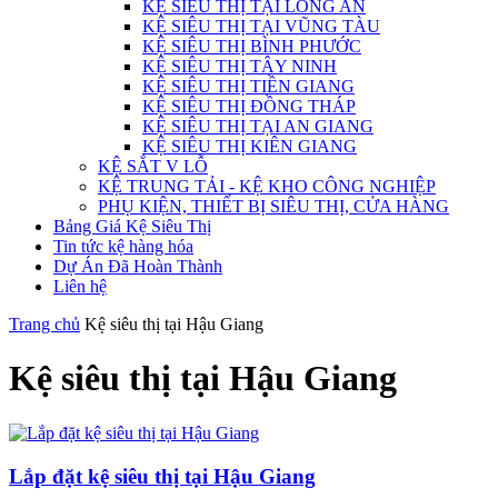
KỆ SIÊU THỊ TẠI LONG AN
KỆ SIÊU THỊ TẠI VŨNG TÀU
KỆ SIÊU THỊ BÌNH PHƯỚC
KỆ SIÊU THỊ TÂY NINH
KỆ SIÊU THỊ TIỀN GIANG
KỆ SIÊU THỊ ĐỒNG THÁP
KỆ SIÊU THỊ TẠI AN GIANG
KỆ SIÊU THỊ KIÊN GIANG
KỆ SẮT V LỖ
KỆ TRUNG TẢI - KỆ KHO CÔNG NGHIỆP
PHỤ KIỆN, THIẾT BỊ SIÊU THỊ, CỬA HÀNG
Bảng Giá Kệ Siêu Thị
Tin tức kệ hàng hóa
Dự Án Đã Hoàn Thành
Liên hệ
Trang chủ
Kệ siêu thị tại Hậu Giang
Kệ siêu thị tại Hậu Giang
Lắp đặt kệ siêu thị tại Hậu Giang