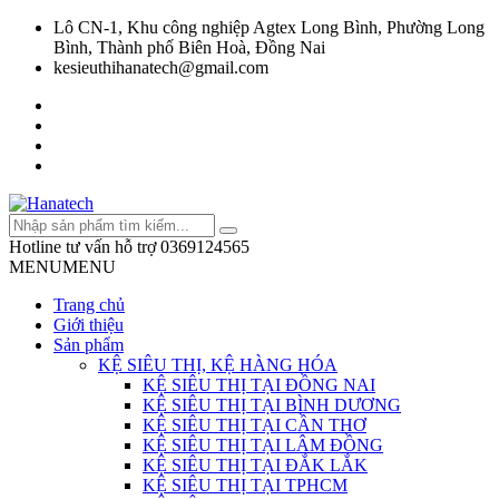
Lô CN-1, Khu công nghiệp Agtex Long Bình, Phường Long
Bình, Thành phố Biên Hoà, Đồng Nai
kesieuthihanatech@gmail.com
Hotline tư vấn hỗ trợ
0369124565
MENU
MENU
Trang chủ
Giới thiệu
Sản phẩm
KỆ SIÊU THỊ, KỆ HÀNG HÓA
KỆ SIÊU THỊ TẠI ĐỒNG NAI
KỆ SIÊU THỊ TẠI BÌNH DƯƠNG
KỆ SIÊU THỊ TẠI CẦN THƠ
KỆ SIÊU THỊ TẠI LÂM ĐỒNG
KỆ SIÊU THỊ TẠI ĐẮK LẮK
KỆ SIÊU THỊ TẠI TPHCM