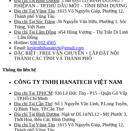
Địa chỉ Tại Bình Dương
:1546 ĐẠI LỘ BÌNH DƯƠNG –
P.HIỆP AN – TP.THỦ DẦU MỘT – TỈNH BÌNH DƯƠNG
Địa chỉ Tại Vũng Tàu
:1615 Võ Nguyên Giáp, Phường 12,
Thành phố Vũng Tàu
Địa chỉ Tại Sóc Trăng
:36 Nguyễn Văn Hữu, Phường 1, Sóc
Trăng, Việt Nam
Địa chỉ Tại Lâm Đồng
:454 Hùng Vương – Thị Trấn Di Linh
– Lâm Đồng
Hotline:
036 912 4565
Email:
kesieuthihanatech@gmail.com
ĐẶC BIỆT : FREE VẬN CHUYỂN + LẮP ĐẶT NỘI
THÀNH CÁC TỈNH VÀ THÀNH PHỐ
Thông tin liên hệ
CÔNG TY TNHH HANATECH VIỆT NAM
Địa chỉ Tại TPHCM
: 936 Lê Đức Thọ - P15 - Quận Gò Vấp
- TP.Hồ Chí Minh
Địa chỉ Tại Cần Thơ
:Số 1 Nguyễn Văn Linh, P.Long Tuyền,
Q.Bình Thủy, TP.Cần Thơ
Địa chỉ Tại Bình Dương
:Ngã tư DL14/NL12 - Mỹ Phước 3,
Thới Hoà, Bến Cát, Bình Dương
Địa chỉ Tại Vũng Tàu
:1615 Võ Nguyên Giáp, Phường 12,
Thành phố Vũng Tàu