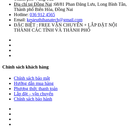
Địa chỉ tại Đồng Nai
:68/81 Phan Đăng Lưu, Long Bình Tân,
Thành phố Biên Hòa, Đồng Nai
Hotline:
036 912 4565
Email:
kesieuthihanatech@gmail.com
ĐẶC BIỆT : FREE VẬN CHUYỂN + LẮP ĐẶT NỘI
THÀNH CÁC TỈNH VÀ THÀNH PHỐ
Chính sách khách hàng
Chính sách bảo mật
Hướng dẫn mua hàng
Phương thức thanh toán
Lắp đặt – vận chuyển
Chính sách bảo hành