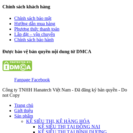
Chính sách khách hàng
Chính sách bảo mật
Hướng dẫn mua hàng
Phương thức thanh toán
Lắp đặt – vận chuyển
Chính sách bảo hành
Được bảo vệ bản quyền nội dung từ DMCA
Fanpage Facebook
Công ty TNHH Hanatech Việt Nam - Đã đăng ký bản quyền - Do
not Copy
Trang chủ
Giới thiệu
Sản phẩm
KỆ SIÊU THỊ, KỆ HÀNG HÓA
KỆ SIÊU THỊ TẠI ĐỒNG NAI
KỆ SIÊU THỊ TẠI BÌNH DƯƠNG