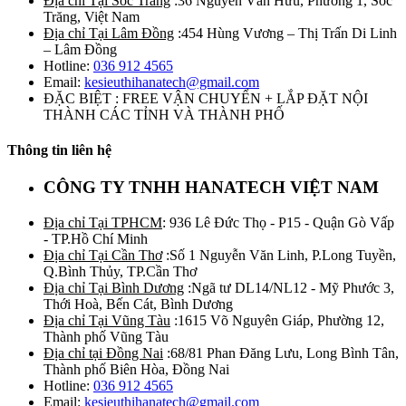
Địa chỉ Tại Sóc Trăng
:36 Nguyễn Văn Hữu, Phường 1, Sóc
Trăng, Việt Nam
Địa chỉ Tại Lâm Đồng
:454 Hùng Vương – Thị Trấn Di Linh
– Lâm Đồng
Hotline:
036 912 4565
Email:
kesieuthihanatech@gmail.com
ĐẶC BIỆT : FREE VẬN CHUYỂN + LẮP ĐẶT NỘI
THÀNH CÁC TỈNH VÀ THÀNH PHỐ
Thông tin liên hệ
CÔNG TY TNHH HANATECH VIỆT NAM
Địa chỉ Tại TPHCM
: 936 Lê Đức Thọ - P15 - Quận Gò Vấp
- TP.Hồ Chí Minh
Địa chỉ Tại Cần Thơ
:Số 1 Nguyễn Văn Linh, P.Long Tuyền,
Q.Bình Thủy, TP.Cần Thơ
Địa chỉ Tại Bình Dương
:Ngã tư DL14/NL12 - Mỹ Phước 3,
Thới Hoà, Bến Cát, Bình Dương
Địa chỉ Tại Vũng Tàu
:1615 Võ Nguyên Giáp, Phường 12,
Thành phố Vũng Tàu
Địa chỉ tại Đồng Nai
:68/81 Phan Đăng Lưu, Long Bình Tân,
Thành phố Biên Hòa, Đồng Nai
Hotline:
036 912 4565
Email:
kesieuthihanatech@gmail.com