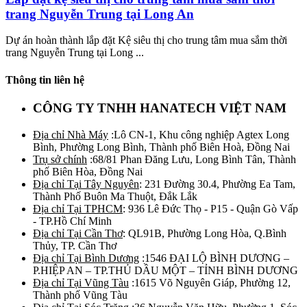
trang Nguyễn Trung tại Long An
Dự án hoàn thành lắp đặt Kệ siêu thị cho trung tâm mua sắm thời
trang Nguyễn Trung tại Long ...
Thông tin liên hệ
CÔNG TY TNHH HANATECH VIỆT NAM
Địa chỉ Nhà Máy
:Lô CN-1, Khu công nghiệp Agtex Long
Bình, Phường Long Bình, Thành phố Biên Hoà, Đồng Nai
Trụ sở chính
:68/81 Phan Đăng Lưu, Long Bình Tân, Thành
phố Biên Hòa, Đồng Nai
Địa chỉ Tại Tây Nguyên
: 231 Đường 30.4, Phường Ea Tam,
Thành Phố Buôn Ma Thuột, Đắk Lắk
Địa chỉ Tại TPHCM
: 936 Lê Đức Thọ - P15 - Quận Gò Vấp
- TP.Hồ Chí Minh
Địa chỉ Tại Cần Thơ
: QL91B, Phường Long Hòa, Q.Bình
Thủy, TP. Cần Thơ
Địa chỉ Tại Bình Dương
:1546 ĐẠI LỘ BÌNH DƯƠNG –
P.HIỆP AN – TP.THỦ DẦU MỘT – TỈNH BÌNH DƯƠNG
Địa chỉ Tại Vũng Tàu
:1615 Võ Nguyên Giáp, Phường 12,
Thành phố Vũng Tàu