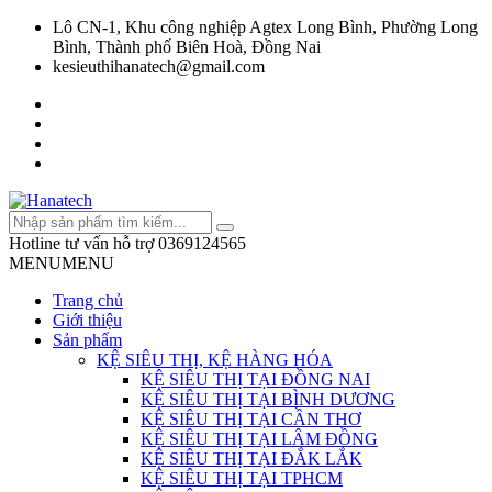
Lô CN-1, Khu công nghiệp Agtex Long Bình, Phường Long
Bình, Thành phố Biên Hoà, Đồng Nai
kesieuthihanatech@gmail.com
Hotline tư vấn hỗ trợ
0369124565
MENU
MENU
Trang chủ
Giới thiệu
Sản phẩm
KỆ SIÊU THỊ, KỆ HÀNG HÓA
KỆ SIÊU THỊ TẠI ĐỒNG NAI
KỆ SIÊU THỊ TẠI BÌNH DƯƠNG
KỆ SIÊU THỊ TẠI CẦN THƠ
KỆ SIÊU THỊ TẠI LÂM ĐỒNG
KỆ SIÊU THỊ TẠI ĐẮK LẮK
KỆ SIÊU THỊ TẠI TPHCM