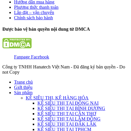
Hướng dẫn mua hàng
Phương thức thanh toán
Lắp đặt – vận chuyển
Chính sách bảo hành
Được bảo vệ bản quyền nội dung từ DMCA
Fanpage Facebook
Công ty TNHH Hanatech Việt Nam - Đã đăng ký bản quyền - Do
not Copy
Trang chủ
Giới thiệu
Sản phẩm
KỆ SIÊU THỊ, KỆ HÀNG HÓA
KỆ SIÊU THỊ TẠI ĐỒNG NAI
KỆ SIÊU THỊ TẠI BÌNH DƯƠNG
KỆ SIÊU THỊ TẠI CẦN THƠ
KỆ SIÊU THỊ TẠI LÂM ĐỒNG
KỆ SIÊU THỊ TẠI ĐẮK LẮK
KỆ SIÊU THỊ TẠI TPHCM