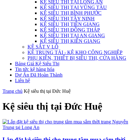
KỆ SIÊU THỊ TẠI LONG AN
KỆ SIÊU THỊ TẠI VŨNG TÀU
KỆ SIÊU THỊ BÌNH PHƯỚC
KỆ SIÊU THỊ TÂY NINH
KỆ SIÊU THỊ TIỀN GIANG
KỆ SIÊU THỊ ĐỒNG THÁP
KỆ SIÊU THỊ TẠI AN GIANG
KỆ SIÊU THỊ KIÊN GIANG
KỆ SẮT V LỖ
KỆ TRUNG TẢI - KỆ KHO CÔNG NGHIỆP
PHỤ KIỆN, THIẾT BỊ SIÊU THỊ, CỬA HÀNG
Bảng Giá Kệ Siêu Thị
Tin tức kệ hàng hóa
Dự Án Đã Hoàn Thành
Liên hệ
Trang chủ
Kệ siêu thị tại Đức Huệ
Kệ siêu thị tại Đức Huệ
Lắp đặt kệ siêu thị cho trung tâm mua sắm thời