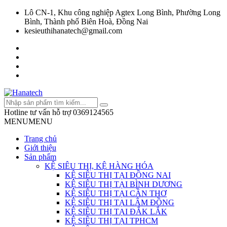
Lô CN-1, Khu công nghiệp Agtex Long Bình, Phường Long
Bình, Thành phố Biên Hoà, Đồng Nai
kesieuthihanatech@gmail.com
Hotline tư vấn hỗ trợ
0369124565
MENU
MENU
Trang chủ
Giới thiệu
Sản phẩm
KỆ SIÊU THỊ, KỆ HÀNG HÓA
KỆ SIÊU THỊ TẠI ĐỒNG NAI
KỆ SIÊU THỊ TẠI BÌNH DƯƠNG
KỆ SIÊU THỊ TẠI CẦN THƠ
KỆ SIÊU THỊ TẠI LÂM ĐỒNG
KỆ SIÊU THỊ TẠI ĐẮK LẮK
KỆ SIÊU THỊ TẠI TPHCM