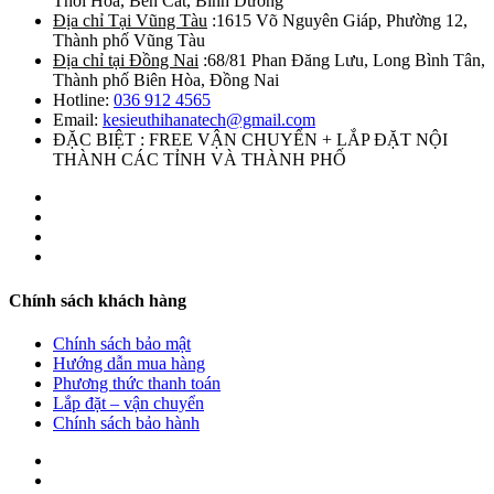
Thới Hoà, Bến Cát, Bình Dương
Địa chỉ Tại Vũng Tàu
:1615 Võ Nguyên Giáp, Phường 12,
Thành phố Vũng Tàu
Địa chỉ tại Đồng Nai
:68/81 Phan Đăng Lưu, Long Bình Tân,
Thành phố Biên Hòa, Đồng Nai
Hotline:
036 912 4565
Email:
kesieuthihanatech@gmail.com
ĐẶC BIỆT : FREE VẬN CHUYỂN + LẮP ĐẶT NỘI
THÀNH CÁC TỈNH VÀ THÀNH PHỐ
Chính sách khách hàng
Chính sách bảo mật
Hướng dẫn mua hàng
Phương thức thanh toán
Lắp đặt – vận chuyển
Chính sách bảo hành