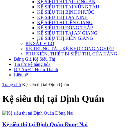
KỆ SIÊU THỊ TẠI LONG AN
KỆ SIÊU THỊ TẠI VŨNG TÀU
KỆ SIÊU THỊ BÌNH PHƯỚC
KỆ SIÊU THỊ TÂY NINH
KỆ SIÊU THỊ TIỀN GIANG
KỆ SIÊU THỊ ĐỒNG THÁP
KỆ SIÊU THỊ TẠI AN GIANG
KỆ SIÊU THỊ KIÊN GIANG
KỆ SẮT V LỖ
KỆ TRUNG TẢI - KỆ KHO CÔNG NGHIỆP
PHỤ KIỆN, THIẾT BỊ SIÊU THỊ, CỬA HÀNG
Bảng Giá Kệ Siêu Thị
Tin tức kệ hàng hóa
Dự Án Đã Hoàn Thành
Liên hệ
Trang chủ
Kệ siêu thị tại Định Quán
Kệ siêu thị tại Định Quán
Kệ siêu thị tại Định Quán Đồng Nai