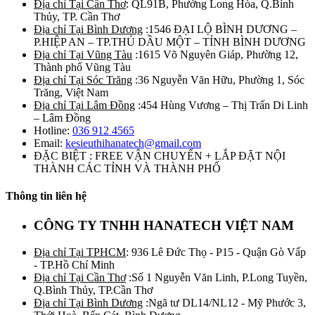
Địa chỉ Tại Cần Thơ
: QL91B, Phường Long Hòa, Q.Bình
Thủy, TP. Cần Thơ
Địa chỉ Tại Bình Dương
:1546 ĐẠI LỘ BÌNH DƯƠNG –
P.HIỆP AN – TP.THỦ DẦU MỘT – TỈNH BÌNH DƯƠNG
Địa chỉ Tại Vũng Tàu
:1615 Võ Nguyên Giáp, Phường 12,
Thành phố Vũng Tàu
Địa chỉ Tại Sóc Trăng
:36 Nguyễn Văn Hữu, Phường 1, Sóc
Trăng, Việt Nam
Địa chỉ Tại Lâm Đồng
:454 Hùng Vương – Thị Trấn Di Linh
– Lâm Đồng
Hotline:
036 912 4565
Email:
kesieuthihanatech@gmail.com
ĐẶC BIỆT : FREE VẬN CHUYỂN + LẮP ĐẶT NỘI
THÀNH CÁC TỈNH VÀ THÀNH PHỐ
Thông tin liên hệ
CÔNG TY TNHH HANATECH VIỆT NAM
Địa chỉ Tại TPHCM
: 936 Lê Đức Thọ - P15 - Quận Gò Vấp
- TP.Hồ Chí Minh
Địa chỉ Tại Cần Thơ
:Số 1 Nguyễn Văn Linh, P.Long Tuyền,
Q.Bình Thủy, TP.Cần Thơ
Địa chỉ Tại Bình Dương
:Ngã tư DL14/NL12 - Mỹ Phước 3,