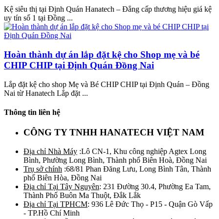
Kệ siêu thị tại Định Quán Hanatech – Đẳng cấp thương hiệu giá kệ
uy tín số 1 tại Đồng ...
Hoàn thành dự án lắp đặt kệ cho Shop mẹ và bé
CHIP CHIP tại Định Quán Đồng Nai
Lắp đặt kệ cho shop Mẹ và Bé CHIP CHIP tại Định Quán – Đồng
Nai từ Hanatech Lắp đặt ...
Thông tin liên hệ
CÔNG TY TNHH HANATECH VIỆT NAM
Địa chỉ Nhà Máy
:Lô CN-1, Khu công nghiệp Agtex Long
Bình, Phường Long Bình, Thành phố Biên Hoà, Đồng Nai
Trụ sở chính
:68/81 Phan Đăng Lưu, Long Bình Tân, Thành
phố Biên Hòa, Đồng Nai
Địa chỉ Tại Tây Nguyên
: 231 Đường 30.4, Phường Ea Tam,
Thành Phố Buôn Ma Thuột, Đắk Lắk
Địa chỉ Tại TPHCM
: 936 Lê Đức Thọ - P15 - Quận Gò Vấp
- TP.Hồ Chí Minh