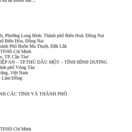
thị tại Buôn Ma ...
h, Phường Long Bình, Thành phố Biên Hoà, Đồng Nai
hố Biên Hòa, Đồng Nai
Thành Phố Buôn Ma Thuột, Đắk Lắk
 TP.Hồ Chí Minh
y, TP. Cần Thơ
HIỆP AN – TP.THỦ DẦU MỘT – TỈNH BÌNH DƯƠNG
ành phố Vũng Tàu
răng, Việt Nam
 – Lâm Đồng
ÀNH CÁC TỈNH VÀ THÀNH PHỐ
 TP.Hồ Chí Minh