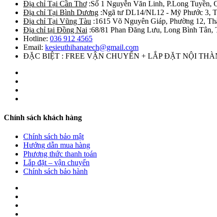
Địa chỉ Tại Cần Thơ
:Số 1 Nguyễn Văn Linh, P.Long Tuyền, 
Địa chỉ Tại Bình Dương
:Ngã tư DL14/NL12 - Mỹ Phước 3, T
Địa chỉ Tại Vũng Tàu
:1615 Võ Nguyên Giáp, Phường 12, Th
Địa chỉ tại Đồng Nai
:68/81 Phan Đăng Lưu, Long Bình Tân, 
Hotline:
036 912 4565
Email:
kesieuthihanatech@gmail.com
ĐẶC BIỆT : FREE VẬN CHUYỂN + LẮP ĐẶT NỘI TH
Chính sách khách hàng
Chính sách bảo mật
Hướng dẫn mua hàng
Phương thức thanh toán
Lắp đặt – vận chuyển
Chính sách bảo hành