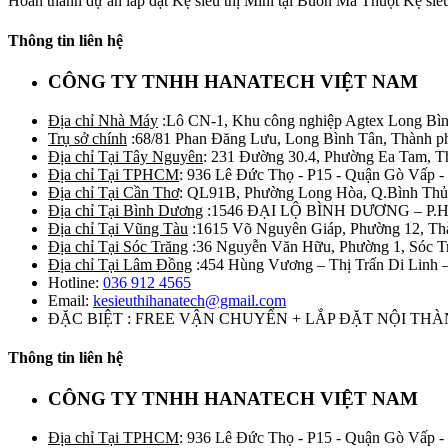
Hoàn thành dự án lắp đặt Kệ siêu thị Mini tại Buôn Ma Thuột Kệ siêu 
Thông tin liên hệ
CÔNG TY TNHH HANATECH VIỆT NAM
Địa chỉ Nhà Máy
:Lô CN-1, Khu công nghiệp Agtex Long Bìn
Trụ sở chính
:68/81 Phan Đăng Lưu, Long Bình Tân, Thành p
Địa chỉ Tại Tây Nguyên
: 231 Đường 30.4, Phường Ea Tam, 
Địa chỉ Tại TPHCM
: 936 Lê Đức Thọ - P15 - Quận Gò Vấp -
Địa chỉ Tại Cần Thơ
: QL91B, Phường Long Hòa, Q.Bình Thủ
Địa chỉ Tại Bình Dương
:1546 ĐẠI LỘ BÌNH DƯƠNG – P.
Địa chỉ Tại Vũng Tàu
:1615 Võ Nguyên Giáp, Phường 12, Th
Địa chỉ Tại Sóc Trăng
:36 Nguyễn Văn Hữu, Phường 1, Sóc T
Địa chỉ Tại Lâm Đồng
:454 Hùng Vương – Thị Trấn Di Linh
Hotline:
036 912 4565
Email:
kesieuthihanatech@gmail.com
ĐẶC BIỆT : FREE VẬN CHUYỂN + LẮP ĐẶT NỘI TH
Thông tin liên hệ
CÔNG TY TNHH HANATECH VIỆT NAM
Địa chỉ Tại TPHCM
: 936 Lê Đức Thọ - P15 - Quận Gò Vấp -