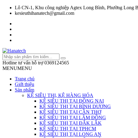
Lô CN-1, Khu công nghiệp Agtex Long Bình, Phường Long B
kesieuthihanatech@gmail.com
Hotline tư vấn hỗ trợ
0369124565
MENU
MENU
Trang chủ
Giới thiệu
Sản phẩm
KỆ SIÊU THỊ, KỆ HÀNG HÓA
KỆ SIÊU THỊ TẠI ĐỒNG NAI
KỆ SIÊU THỊ TẠI BÌNH DƯƠNG
KỆ SIÊU THỊ TẠI CẦN THƠ
KỆ SIÊU THỊ TẠI LÂM ĐỒNG
KỆ SIÊU THỊ TẠI ĐẮK LẮK
KỆ SIÊU THỊ TẠI TPHCM
KỆ SIÊU THỊ TẠI LONG AN