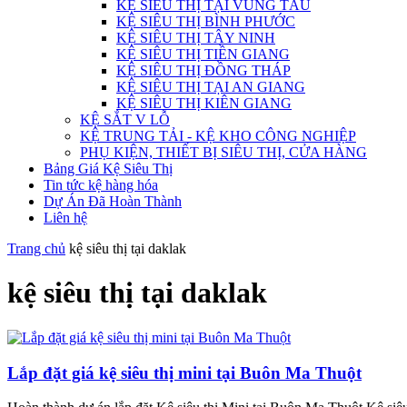
KỆ SIÊU THỊ TẠI VŨNG TÀU
KỆ SIÊU THỊ BÌNH PHƯỚC
KỆ SIÊU THỊ TÂY NINH
KỆ SIÊU THỊ TIỀN GIANG
KỆ SIÊU THỊ ĐỒNG THÁP
KỆ SIÊU THỊ TẠI AN GIANG
KỆ SIÊU THỊ KIÊN GIANG
KỆ SẮT V LỖ
KỆ TRUNG TẢI - KỆ KHO CÔNG NGHIỆP
PHỤ KIỆN, THIẾT BỊ SIÊU THỊ, CỬA HÀNG
Bảng Giá Kệ Siêu Thị
Tin tức kệ hàng hóa
Dự Án Đã Hoàn Thành
Liên hệ
Trang chủ
kệ siêu thị tại daklak
kệ siêu thị tại daklak
Lắp đặt giá kệ siêu thị mini tại Buôn Ma Thuột