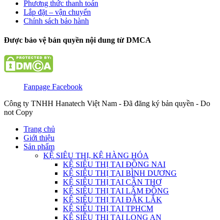
Phương thức thanh toán
Lắp đặt – vận chuyển
Chính sách bảo hành
Được bảo vệ bản quyền nội dung từ DMCA
Fanpage Facebook
Công ty TNHH Hanatech Việt Nam - Đã đăng ký bản quyền - Do
not Copy
Trang chủ
Giới thiệu
Sản phẩm
KỆ SIÊU THỊ, KỆ HÀNG HÓA
KỆ SIÊU THỊ TẠI ĐỒNG NAI
KỆ SIÊU THỊ TẠI BÌNH DƯƠNG
KỆ SIÊU THỊ TẠI CẦN THƠ
KỆ SIÊU THỊ TẠI LÂM ĐỒNG
KỆ SIÊU THỊ TẠI ĐẮK LẮK
KỆ SIÊU THỊ TẠI TPHCM
KỆ SIÊU THỊ TẠI LONG AN