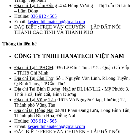
Trăng, Việt Nam
Địa chỉ Tại Lâm Đồng
:454 Hùng Vương – Thị Trấn Di Linh
– Lâm Đồng
Hotline:
036 912 4565
Email:
kesieuthihanatech@gmail.com
ĐẶC BIỆT : FREE VẬN CHUYỂN + LẮP ĐẶT NỘI
THÀNH CÁC TỈNH VÀ THÀNH PHỐ
Thông tin liên hệ
CÔNG TY TNHH HANATECH VIỆT NAM
Địa chỉ Tại TPHCM
: 936 Lê Đức Thọ - P15 - Quận Gò Vấp
- TP.Hồ Chí Minh
Địa chỉ Tại Cần Thơ
:Số 1 Nguyễn Văn Linh, P.Long Tuyền,
Q.Bình Thủy, TP.Cần Thơ
Địa chỉ Tại Bình Dương
:Ngã tư DL14/NL12 - Mỹ Phước 3,
Thới Hoà, Bến Cát, Bình Dương
Địa chỉ Tại Vũng Tàu
:1615 Võ Nguyên Giáp, Phường 12,
Thành phố Vũng Tàu
Địa chỉ tại Đồng Nai
:68/81 Phan Đăng Lưu, Long Bình Tân,
Thành phố Biên Hòa, Đồng Nai
Hotline:
036 912 4565
Email:
kesieuthihanatech@gmail.com
ĐẶC BIỆT : FREE VẬN CHUYỂN + LẮP ĐẶT NỘI