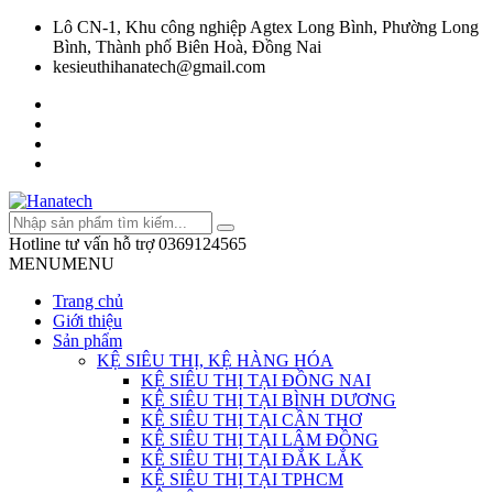
Lô CN-1, Khu công nghiệp Agtex Long Bình, Phường Long
Bình, Thành phố Biên Hoà, Đồng Nai
kesieuthihanatech@gmail.com
Hotline tư vấn hỗ trợ
0369124565
MENU
MENU
Trang chủ
Giới thiệu
Sản phẩm
KỆ SIÊU THỊ, KỆ HÀNG HÓA
KỆ SIÊU THỊ TẠI ĐỒNG NAI
KỆ SIÊU THỊ TẠI BÌNH DƯƠNG
KỆ SIÊU THỊ TẠI CẦN THƠ
KỆ SIÊU THỊ TẠI LÂM ĐỒNG
KỆ SIÊU THỊ TẠI ĐẮK LẮK
KỆ SIÊU THỊ TẠI TPHCM