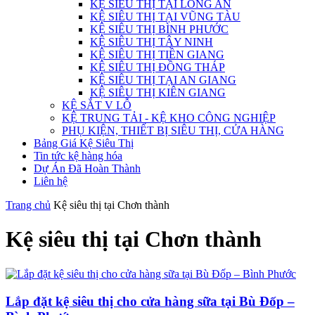
KỆ SIÊU THỊ TẠI LONG AN
KỆ SIÊU THỊ TẠI VŨNG TÀU
KỆ SIÊU THỊ BÌNH PHƯỚC
KỆ SIÊU THỊ TÂY NINH
KỆ SIÊU THỊ TIỀN GIANG
KỆ SIÊU THỊ ĐỒNG THÁP
KỆ SIÊU THỊ TẠI AN GIANG
KỆ SIÊU THỊ KIÊN GIANG
KỆ SẮT V LỖ
KỆ TRUNG TẢI - KỆ KHO CÔNG NGHIỆP
PHỤ KIỆN, THIẾT BỊ SIÊU THỊ, CỬA HÀNG
Bảng Giá Kệ Siêu Thị
Tin tức kệ hàng hóa
Dự Án Đã Hoàn Thành
Liên hệ
Trang chủ
Kệ siêu thị tại Chơn thành
Kệ siêu thị tại Chơn thành
Lắp đặt kệ siêu thị cho cửa hàng sữa tại Bù Đốp –