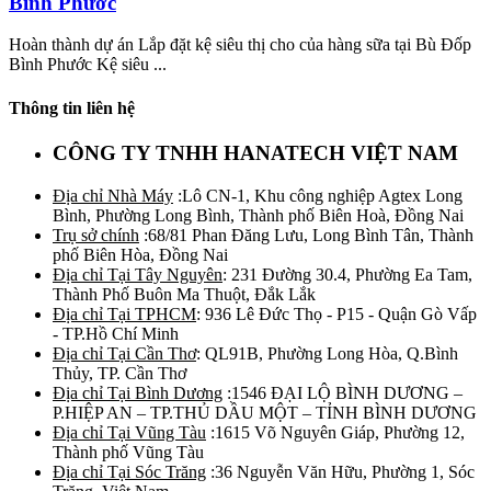
Bình Phước
Hoàn thành dự án Lắp đặt kệ siêu thị cho của hàng sữa tại Bù Đốp
Bình Phước Kệ siêu ...
Thông tin liên hệ
CÔNG TY TNHH HANATECH VIỆT NAM
Địa chỉ Nhà Máy
:Lô CN-1, Khu công nghiệp Agtex Long
Bình, Phường Long Bình, Thành phố Biên Hoà, Đồng Nai
Trụ sở chính
:68/81 Phan Đăng Lưu, Long Bình Tân, Thành
phố Biên Hòa, Đồng Nai
Địa chỉ Tại Tây Nguyên
: 231 Đường 30.4, Phường Ea Tam,
Thành Phố Buôn Ma Thuột, Đắk Lắk
Địa chỉ Tại TPHCM
: 936 Lê Đức Thọ - P15 - Quận Gò Vấp
- TP.Hồ Chí Minh
Địa chỉ Tại Cần Thơ
: QL91B, Phường Long Hòa, Q.Bình
Thủy, TP. Cần Thơ
Địa chỉ Tại Bình Dương
:1546 ĐẠI LỘ BÌNH DƯƠNG –
P.HIỆP AN – TP.THỦ DẦU MỘT – TỈNH BÌNH DƯƠNG
Địa chỉ Tại Vũng Tàu
:1615 Võ Nguyên Giáp, Phường 12,
Thành phố Vũng Tàu
Địa chỉ Tại Sóc Trăng
:36 Nguyễn Văn Hữu, Phường 1, Sóc