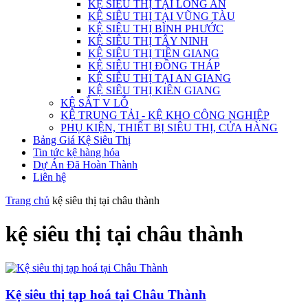
KỆ SIÊU THỊ TẠI LONG AN
KỆ SIÊU THỊ TẠI VŨNG TÀU
KỆ SIÊU THỊ BÌNH PHƯỚC
KỆ SIÊU THỊ TÂY NINH
KỆ SIÊU THỊ TIỀN GIANG
KỆ SIÊU THỊ ĐỒNG THÁP
KỆ SIÊU THỊ TẠI AN GIANG
KỆ SIÊU THỊ KIÊN GIANG
KỆ SẮT V LỖ
KỆ TRUNG TẢI - KỆ KHO CÔNG NGHIỆP
PHỤ KIỆN, THIẾT BỊ SIÊU THỊ, CỬA HÀNG
Bảng Giá Kệ Siêu Thị
Tin tức kệ hàng hóa
Dự Án Đã Hoàn Thành
Liên hệ
Trang chủ
kệ siêu thị tại châu thành
kệ siêu thị tại châu thành
Kệ siêu thị tạp hoá tại Châu Thành