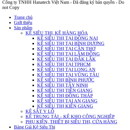
Công ty TNHH Hanatech Việt Nam - Đã đăng ký bản quyền - Do
not Copy
Trang chủ
Giới thiệu
Sản phẩm
KỆ SIÊU THỊ, KỆ HÀNG HÓA
KỆ SIÊU THỊ TẠI ĐỒNG NAI
KỆ SIÊU THỊ TẠI BÌNH DƯƠNG
KỆ SIÊU THỊ TẠI CẦN THƠ
KỆ SIÊU THỊ TẠI LÂM ĐỒNG
KỆ SIÊU THỊ TẠI ĐẮK LẮK
KỆ SIÊU THỊ TẠI TPHCM
KỆ SIÊU THỊ TẠI LONG AN
KỆ SIÊU THỊ TẠI VŨNG TÀU
KỆ SIÊU THỊ BÌNH PHƯỚC
KỆ SIÊU THỊ TÂY NINH
KỆ SIÊU THỊ TIỀN GIANG
KỆ SIÊU THỊ ĐỒNG THÁP
KỆ SIÊU THỊ TẠI AN GIANG
KỆ SIÊU THỊ KIÊN GIANG
KỆ SẮT V LỖ
KỆ TRUNG TẢI – KỆ KHO CÔNG NGHIỆP
PHỤ KIỆN, THIẾT BỊ SIÊU THỊ, CỬA HÀNG
Bảng Giá Kệ Siêu Thị