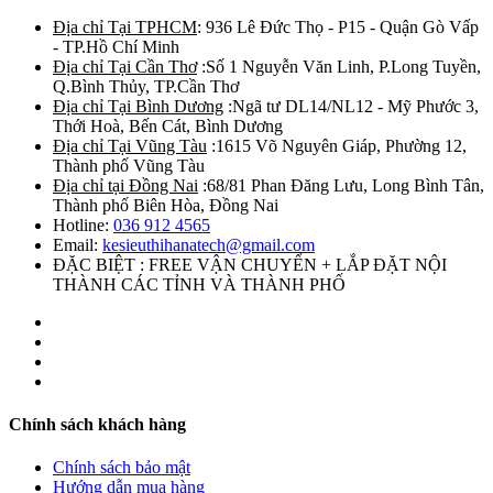
Địa chỉ Tại TPHCM
: 936 Lê Đức Thọ - P15 - Quận Gò Vấp
- TP.Hồ Chí Minh
Địa chỉ Tại Cần Thơ
:Số 1 Nguyễn Văn Linh, P.Long Tuyền,
Q.Bình Thủy, TP.Cần Thơ
Địa chỉ Tại Bình Dương
:Ngã tư DL14/NL12 - Mỹ Phước 3,
Thới Hoà, Bến Cát, Bình Dương
Địa chỉ Tại Vũng Tàu
:1615 Võ Nguyên Giáp, Phường 12,
Thành phố Vũng Tàu
Địa chỉ tại Đồng Nai
:68/81 Phan Đăng Lưu, Long Bình Tân,
Thành phố Biên Hòa, Đồng Nai
Hotline:
036 912 4565
Email:
kesieuthihanatech@gmail.com
ĐẶC BIỆT : FREE VẬN CHUYỂN + LẮP ĐẶT NỘI
THÀNH CÁC TỈNH VÀ THÀNH PHỐ
Chính sách khách hàng
Chính sách bảo mật
Hướng dẫn mua hàng