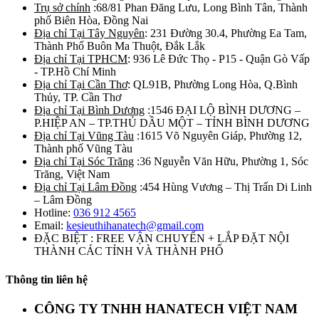
Trụ sở chính
:68/81 Phan Đăng Lưu, Long Bình Tân, Thành
phố Biên Hòa, Đồng Nai
Địa chỉ Tại Tây Nguyên
: 231 Đường 30.4, Phường Ea Tam,
Thành Phố Buôn Ma Thuột, Đắk Lắk
Địa chỉ Tại TPHCM
: 936 Lê Đức Thọ - P15 - Quận Gò Vấp
- TP.Hồ Chí Minh
Địa chỉ Tại Cần Thơ
: QL91B, Phường Long Hòa, Q.Bình
Thủy, TP. Cần Thơ
Địa chỉ Tại Bình Dương
:1546 ĐẠI LỘ BÌNH DƯƠNG –
P.HIỆP AN – TP.THỦ DẦU MỘT – TỈNH BÌNH DƯƠNG
Địa chỉ Tại Vũng Tàu
:1615 Võ Nguyên Giáp, Phường 12,
Thành phố Vũng Tàu
Địa chỉ Tại Sóc Trăng
:36 Nguyễn Văn Hữu, Phường 1, Sóc
Trăng, Việt Nam
Địa chỉ Tại Lâm Đồng
:454 Hùng Vương – Thị Trấn Di Linh
– Lâm Đồng
Hotline:
036 912 4565
Email:
kesieuthihanatech@gmail.com
ĐẶC BIỆT : FREE VẬN CHUYỂN + LẮP ĐẶT NỘI
THÀNH CÁC TỈNH VÀ THÀNH PHỐ
Thông tin liên hệ
CÔNG TY TNHH HANATECH VIỆT NAM