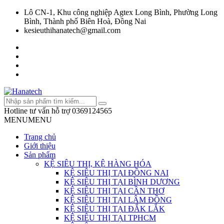
Lô CN-1, Khu công nghiệp Agtex Long Bình, Phường Long
Bình, Thành phố Biên Hoà, Đồng Nai
kesieuthihanatech@gmail.com
Hotline tư vấn hỗ trợ
0369124565
MENU
MENU
Trang chủ
Giới thiệu
Sản phẩm
KỆ SIÊU THỊ, KỆ HÀNG HÓA
KỆ SIÊU THỊ TẠI ĐỒNG NAI
KỆ SIÊU THỊ TẠI BÌNH DƯƠNG
KỆ SIÊU THỊ TẠI CẦN THƠ
KỆ SIÊU THỊ TẠI LÂM ĐỒNG
KỆ SIÊU THỊ TẠI ĐẮK LẮK
KỆ SIÊU THỊ TẠI TPHCM