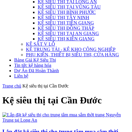
KỆ SIÊU THỊ TẠI LONG AN
KỆ SIÊU THỊ TẠI VŨNG TÀU
KỆ SIÊU THỊ BÌNH PHƯỚC
KỆ SIÊU THỊ TÂY NINH
KỆ SIÊU THỊ TIỀN GIANG
KỆ SIÊU THỊ ĐỒNG THÁP
KỆ SIÊU THỊ TẠI AN GIANG
KỆ SIÊU THỊ KIÊN GIANG
KỆ SẮT V LỖ
KỆ TRUNG TẢI - KỆ KHO CÔNG NGHIỆP
PHỤ KIỆN, THIẾT BỊ SIÊU THỊ, CỬA HÀNG
Bảng Giá Kệ Siêu Thị
Tin tức kệ hàng hóa
Dự Án Đã Hoàn Thành
Liên hệ
Trang chủ
Kệ siêu thị tại Cần Đước
Kệ siêu thị tại Cần Đước
Lắp đặt kệ siêu thị cho trung tâm mua sắm thời