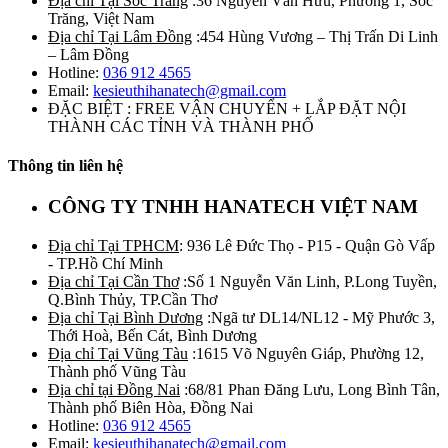
Địa chỉ Tại Sóc Trăng
:36 Nguyễn Văn Hữu, Phường 1, Sóc
Trăng, Việt Nam
Địa chỉ Tại Lâm Đồng
:454 Hùng Vương – Thị Trấn Di Linh
– Lâm Đồng
Hotline:
036 912 4565
Email:
kesieuthihanatech@gmail.com
ĐẶC BIỆT : FREE VẬN CHUYỂN + LẮP ĐẶT NỘI
THÀNH CÁC TỈNH VÀ THÀNH PHỐ
Thông tin liên hệ
CÔNG TY TNHH HANATECH VIỆT NAM
Địa chỉ Tại TPHCM
: 936 Lê Đức Thọ - P15 - Quận Gò Vấp
- TP.Hồ Chí Minh
Địa chỉ Tại Cần Thơ
:Số 1 Nguyễn Văn Linh, P.Long Tuyền,
Q.Bình Thủy, TP.Cần Thơ
Địa chỉ Tại Bình Dương
:Ngã tư DL14/NL12 - Mỹ Phước 3,
Thới Hoà, Bến Cát, Bình Dương
Địa chỉ Tại Vũng Tàu
:1615 Võ Nguyên Giáp, Phường 12,
Thành phố Vũng Tàu
Địa chỉ tại Đồng Nai
:68/81 Phan Đăng Lưu, Long Bình Tân,
Thành phố Biên Hòa, Đồng Nai
Hotline:
036 912 4565
Email:
kesieuthihanatech@gmail.com