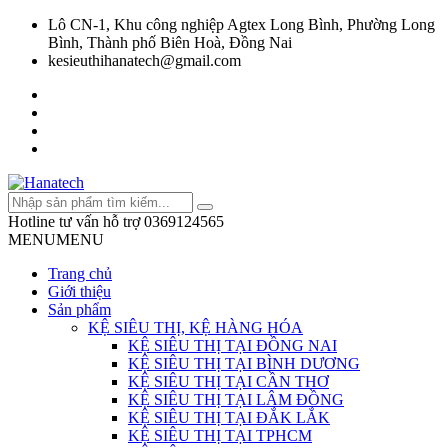
Lô CN-1, Khu công nghiệp Agtex Long Bình, Phường Long
Bình, Thành phố Biên Hoà, Đồng Nai
kesieuthihanatech@gmail.com
Hotline tư vấn hỗ trợ
0369124565
MENU
MENU
Trang chủ
Giới thiệu
Sản phẩm
KỆ SIÊU THỊ, KỆ HÀNG HÓA
KỆ SIÊU THỊ TẠI ĐỒNG NAI
KỆ SIÊU THỊ TẠI BÌNH DƯƠNG
KỆ SIÊU THỊ TẠI CẦN THƠ
KỆ SIÊU THỊ TẠI LÂM ĐỒNG
KỆ SIÊU THỊ TẠI ĐẮK LẮK
KỆ SIÊU THỊ TẠI TPHCM