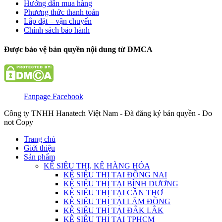
Hướng dẫn mua hàng
Phương thức thanh toán
Lắp đặt – vận chuyển
Chính sách bảo hành
Được bảo vệ bản quyền nội dung từ DMCA
Fanpage Facebook
Công ty TNHH Hanatech Việt Nam - Đã đăng ký bản quyền - Do
not Copy
Trang chủ
Giới thiệu
Sản phẩm
KỆ SIÊU THỊ, KỆ HÀNG HÓA
KỆ SIÊU THỊ TẠI ĐỒNG NAI
KỆ SIÊU THỊ TẠI BÌNH DƯƠNG
KỆ SIÊU THỊ TẠI CẦN THƠ
KỆ SIÊU THỊ TẠI LÂM ĐỒNG
KỆ SIÊU THỊ TẠI ĐẮK LẮK
KỆ SIÊU THỊ TẠI TPHCM