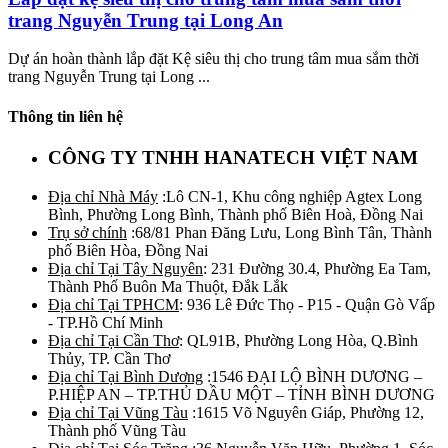
trang Nguyễn Trung tại Long An
Dự án hoàn thành lắp đặt Kệ siêu thị cho trung tâm mua sắm thời
trang Nguyễn Trung tại Long ...
Thông tin liên hệ
CÔNG TY TNHH HANATECH VIỆT NAM
Địa chỉ Nhà Máy
:Lô CN-1, Khu công nghiệp Agtex Long
Bình, Phường Long Bình, Thành phố Biên Hoà, Đồng Nai
Trụ sở chính
:68/81 Phan Đăng Lưu, Long Bình Tân, Thành
phố Biên Hòa, Đồng Nai
Địa chỉ Tại Tây Nguyên
: 231 Đường 30.4, Phường Ea Tam,
Thành Phố Buôn Ma Thuột, Đắk Lắk
Địa chỉ Tại TPHCM
: 936 Lê Đức Thọ - P15 - Quận Gò Vấp
- TP.Hồ Chí Minh
Địa chỉ Tại Cần Thơ
: QL91B, Phường Long Hòa, Q.Bình
Thủy, TP. Cần Thơ
Địa chỉ Tại Bình Dương
:1546 ĐẠI LỘ BÌNH DƯƠNG –
P.HIỆP AN – TP.THỦ DẦU MỘT – TỈNH BÌNH DƯƠNG
Địa chỉ Tại Vũng Tàu
:1615 Võ Nguyên Giáp, Phường 12,
Thành phố Vũng Tàu