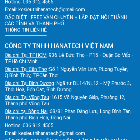
Hotline:
036 912 4565
Email:
kesieuthihanatech@gmail.com
ĐẶC BIỆT : FREE VẬN CHUYỂN + LẮP ĐẶT NỘI THÀNH
CÁC TỈNH VÀ THÀNH PHỐ
THÔNG TIN LIÊN HỆ
CÔNG TY TNHH HANATECH VIỆT NAM
Địa chỉ Tại TPHCM
: 936 Lê Đức Thọ - P15 - Quận Gò Vấp -
TP.Hồ Chí Minh
Địa chỉ Tại Cần Thơ
:Số 1 Nguyễn Văn Linh, P.Long Tuyền,
Q.Bình Thủy, TP.Cần Thơ
Địa chỉ Tại Bình Dương
:Ngã tư DL14/NL12 - Mỹ Phước 3,
Thới Hoà, Bến Cát, Bình Dương
Địa chỉ Tại Vũng Tàu
:1615 Võ Nguyên Giáp, Phường 12,
Thành phố Vũng Tàu
Địa chỉ tại Đồng Nai
:68/81 Phan Đăng Lưu, Long Bình Tân,
Thành phố Biên Hòa, Đồng Nai
Hotline:
036 912 4565
Email:
kesieuthihanatech@gmail.com