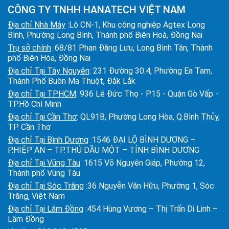
CÔNG TY TNHH HANATECH VIỆT NAM
Địa chỉ Nhà Máy
:Lô CN-1, Khu công nghiệp Agtex Long
Bình, Phường Long Bình, Thành phố Biên Hoà, Đồng Nai
Trụ sở chính
:68/81 Phan Đăng Lưu, Long Bình Tân, Thành
phố Biên Hòa, Đồng Nai
Địa chỉ Tại Tây Nguyên
: 231 Đường 30.4, Phường Ea Tam,
Thành Phố Buôn Ma Thuột, Đắk Lắk
Địa chỉ Tại TPHCM
: 936 Lê Đức Thọ - P15 - Quận Gò Vấp -
TP.Hồ Chí Minh
Địa chỉ Tại Cần Thơ
: QL91B, Phường Long Hòa, Q.Bình Thủy,
TP. Cần Thơ
Địa chỉ Tại Bình Dương
:1546 ĐẠI LỘ BÌNH DƯƠNG –
P.HIỆP AN – TP.THỦ DẦU MỘT – TỈNH BÌNH DƯƠNG
Địa chỉ Tại Vũng Tàu
:1615 Võ Nguyên Giáp, Phường 12,
Thành phố Vũng Tàu
Địa chỉ Tại Sóc Trăng
:36 Nguyễn Văn Hữu, Phường 1, Sóc
Trăng, Việt Nam
Địa chỉ Tại Lâm Đồng
:454 Hùng Vương – Thị Trấn Di Linh –
Lâm Đồng