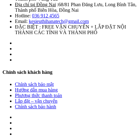
Địa chỉ tại Đồng Nai
:68/81 Phan Đăng Lưu, Long Bình Tân,
Thành phố Biên Hòa, Đồng Nai
Hotline:
036 912 4565
Email:
kesieuthihanatech@gmail.com
ĐẶC BIỆT : FREE VẬN CHUYỂN + LẮP ĐẶT NỘI
THÀNH CÁC TỈNH VÀ THÀNH PHỐ
Chính sách khách hàng
Chính sách bảo mật
Hướng dẫn mua hàng
Phương thức thanh toán
Lắp đặt – vận chuyển
Chính sách bảo hành