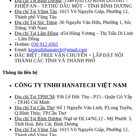
Địa chỉ Tại Bình Dương
:1546 ĐẠI LỘ BÌNH DƯƠNG –
P.HIỆP AN – TP.THỦ DẦU MỘT – TỈNH BÌNH DƯƠNG
Địa chỉ Tại Vũng Tàu
:1615 Võ Nguyên Giáp, Phường 12,
Thành phố Vũng Tàu
Địa chỉ Tại Sóc Trăng
:36 Nguyễn Văn Hữu, Phường 1, Sóc
Trăng, Việt Nam
Địa chỉ Tại Lâm Đồng
:454 Hùng Vương – Thị Trấn Di Linh
– Lâm Đồng
Hotline:
036 912 4565
Email:
kesieuthihanatech@gmail.com
ĐẶC BIỆT : FREE VẬN CHUYỂN + LẮP ĐẶT NỘI
THÀNH CÁC TỈNH VÀ THÀNH PHỐ
Thông tin liên hệ
CÔNG TY TNHH HANATECH VIỆT NAM
Địa chỉ Tại TPHCM
: 936 Lê Đức Thọ - P15 - Quận Gò Vấp
- TP.Hồ Chí Minh
Địa chỉ Tại Cần Thơ
:Số 1 Nguyễn Văn Linh, P.Long Tuyền,
Q.Bình Thủy, TP.Cần Thơ
Địa chỉ Tại Bình Dương
:Ngã tư DL14/NL12 - Mỹ Phước 3,
Thới Hoà, Bến Cát, Bình Dương
Địa chỉ Tại Vũng Tàu
:1615 Võ Nguyên Giáp, Phường 12,
Thành phố Vũng Tàu