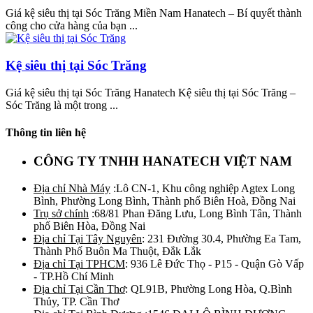
Giá kệ siêu thị tại Sóc Trăng Miền Nam Hanatech – Bí quyết thành
công cho cửa hàng của bạn ...
Kệ siêu thị tại Sóc Trăng
Giá kệ siêu thị tại Sóc Trăng Hanatech Kệ siêu thị tại Sóc Trăng –
Sóc Trăng là một trong ...
Thông tin liên hệ
CÔNG TY TNHH HANATECH VIỆT NAM
Địa chỉ Nhà Máy
:Lô CN-1, Khu công nghiệp Agtex Long
Bình, Phường Long Bình, Thành phố Biên Hoà, Đồng Nai
Trụ sở chính
:68/81 Phan Đăng Lưu, Long Bình Tân, Thành
phố Biên Hòa, Đồng Nai
Địa chỉ Tại Tây Nguyên
: 231 Đường 30.4, Phường Ea Tam,
Thành Phố Buôn Ma Thuột, Đắk Lắk
Địa chỉ Tại TPHCM
: 936 Lê Đức Thọ - P15 - Quận Gò Vấp
- TP.Hồ Chí Minh
Địa chỉ Tại Cần Thơ
: QL91B, Phường Long Hòa, Q.Bình
Thủy, TP. Cần Thơ