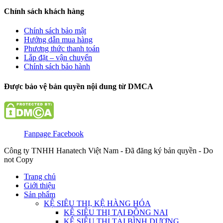
Chính sách khách hàng
Chính sách bảo mật
Hướng dẫn mua hàng
Phương thức thanh toán
Lắp đặt – vận chuyển
Chính sách bảo hành
Được bảo vệ bản quyền nội dung từ DMCA
Fanpage Facebook
Công ty TNHH Hanatech Việt Nam - Đã đăng ký bản quyền - Do
not Copy
Trang chủ
Giới thiệu
Sản phẩm
KỆ SIÊU THỊ, KỆ HÀNG HÓA
KỆ SIÊU THỊ TẠI ĐỒNG NAI
KỆ SIÊU THỊ TẠI BÌNH DƯƠNG