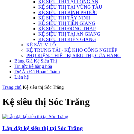
KỆ SIÊU THỊ TẠI LONG AN
KỆ SIÊU THỊ TẠI VŨNG TÀU
KỆ SIÊU THỊ BÌNH PHƯỚC
KỆ SIÊU THỊ TÂY NINH
KỆ SIÊU THỊ TIỀN GIANG
KỆ SIÊU THỊ ĐỒNG THÁP
KỆ SIÊU THỊ TẠI AN GIANG
KỆ SIÊU THỊ KIÊN GIANG
KỆ SẮT V LỖ
KỆ TRUNG TẢI - KỆ KHO CÔNG NGHIỆP
PHỤ KIỆN, THIẾT BỊ SIÊU THỊ, CỬA HÀNG
Bảng Giá Kệ Siêu Thị
Tin tức kệ hàng hóa
Dự Án Đã Hoàn Thành
Liên hệ
Trang chủ
Kệ siêu thị Sóc Trăng
Kệ siêu thị Sóc Trăng
Lắp đặt kệ siêu thị tại Sóc Trăng