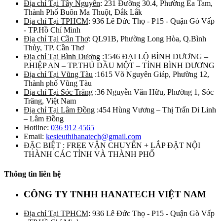
Địa chỉ Tại Tây Nguyên
: 231 Đường 30.4, Phường Ea Tam,
Thành Phố Buôn Ma Thuột, Đắk Lắk
Địa chỉ Tại TPHCM
: 936 Lê Đức Thọ - P15 - Quận Gò Vấp
- TP.Hồ Chí Minh
Địa chỉ Tại Cần Thơ
: QL91B, Phường Long Hòa, Q.Bình
Thủy, TP. Cần Thơ
Địa chỉ Tại Bình Dương
:1546 ĐẠI LỘ BÌNH DƯƠNG –
P.HIỆP AN – TP.THỦ DẦU MỘT – TỈNH BÌNH DƯƠNG
Địa chỉ Tại Vũng Tàu
:1615 Võ Nguyên Giáp, Phường 12,
Thành phố Vũng Tàu
Địa chỉ Tại Sóc Trăng
:36 Nguyễn Văn Hữu, Phường 1, Sóc
Trăng, Việt Nam
Địa chỉ Tại Lâm Đồng
:454 Hùng Vương – Thị Trấn Di Linh
– Lâm Đồng
Hotline:
036 912 4565
Email:
kesieuthihanatech@gmail.com
ĐẶC BIỆT : FREE VẬN CHUYỂN + LẮP ĐẶT NỘI
THÀNH CÁC TỈNH VÀ THÀNH PHỐ
Thông tin liên hệ
CÔNG TY TNHH HANATECH VIỆT NAM
Địa chỉ Tại TPHCM
: 936 Lê Đức Thọ - P15 - Quận Gò Vấp