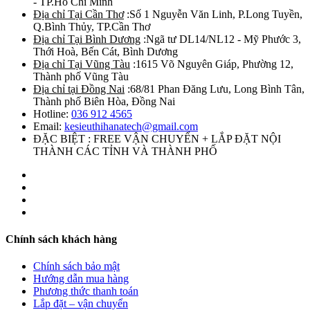
- TP.Hồ Chí Minh
Địa chỉ Tại Cần Thơ
:Số 1 Nguyễn Văn Linh, P.Long Tuyền,
Q.Bình Thủy, TP.Cần Thơ
Địa chỉ Tại Bình Dương
:Ngã tư DL14/NL12 - Mỹ Phước 3,
Thới Hoà, Bến Cát, Bình Dương
Địa chỉ Tại Vũng Tàu
:1615 Võ Nguyên Giáp, Phường 12,
Thành phố Vũng Tàu
Địa chỉ tại Đồng Nai
:68/81 Phan Đăng Lưu, Long Bình Tân,
Thành phố Biên Hòa, Đồng Nai
Hotline:
036 912 4565
Email:
kesieuthihanatech@gmail.com
ĐẶC BIỆT : FREE VẬN CHUYỂN + LẮP ĐẶT NỘI
THÀNH CÁC TỈNH VÀ THÀNH PHỐ
Chính sách khách hàng
Chính sách bảo mật
Hướng dẫn mua hàng
Phương thức thanh toán
Lắp đặt – vận chuyển