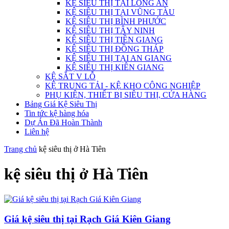
KỆ SIÊU THỊ TẠI LONG AN
KỆ SIÊU THỊ TẠI VŨNG TÀU
KỆ SIÊU THỊ BÌNH PHƯỚC
KỆ SIÊU THỊ TÂY NINH
KỆ SIÊU THỊ TIỀN GIANG
KỆ SIÊU THỊ ĐỒNG THÁP
KỆ SIÊU THỊ TẠI AN GIANG
KỆ SIÊU THỊ KIÊN GIANG
KỆ SẮT V LỖ
KỆ TRUNG TẢI - KỆ KHO CÔNG NGHIỆP
PHỤ KIỆN, THIẾT BỊ SIÊU THỊ, CỬA HÀNG
Bảng Giá Kệ Siêu Thị
Tin tức kệ hàng hóa
Dự Án Đã Hoàn Thành
Liên hệ
Trang chủ
kệ siêu thị ở Hà Tiên
kệ siêu thị ở Hà Tiên
Giá kệ siêu thị tại Rạch Giá Kiên Giang