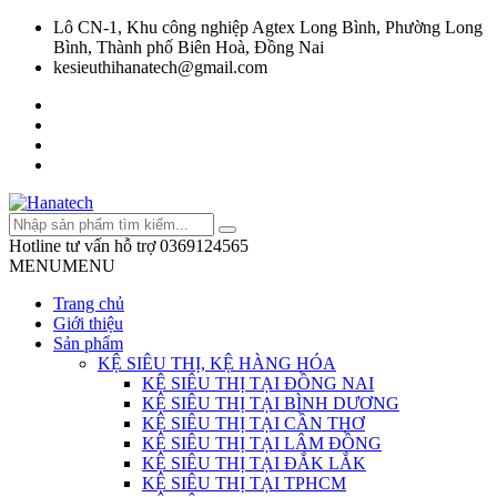
Lô CN-1, Khu công nghiệp Agtex Long Bình, Phường Long
Bình, Thành phố Biên Hoà, Đồng Nai
kesieuthihanatech@gmail.com
Hotline tư vấn hỗ trợ
0369124565
MENU
MENU
Trang chủ
Giới thiệu
Sản phẩm
KỆ SIÊU THỊ, KỆ HÀNG HÓA
KỆ SIÊU THỊ TẠI ĐỒNG NAI
KỆ SIÊU THỊ TẠI BÌNH DƯƠNG
KỆ SIÊU THỊ TẠI CẦN THƠ
KỆ SIÊU THỊ TẠI LÂM ĐỒNG
KỆ SIÊU THỊ TẠI ĐẮK LẮK
KỆ SIÊU THỊ TẠI TPHCM