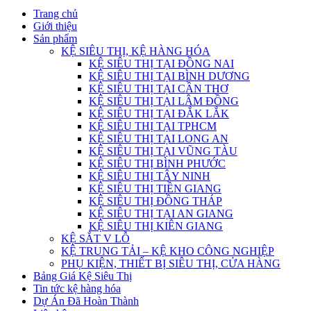
Trang chủ
Giới thiệu
Sản phẩm
KỆ SIÊU THỊ, KỆ HÀNG HÓA
KỆ SIÊU THỊ TẠI ĐỒNG NAI
KỆ SIÊU THỊ TẠI BÌNH DƯƠNG
KỆ SIÊU THỊ TẠI CẦN THƠ
KỆ SIÊU THỊ TẠI LÂM ĐỒNG
KỆ SIÊU THỊ TẠI ĐẮK LẮK
KỆ SIÊU THỊ TẠI TPHCM
KỆ SIÊU THỊ TẠI LONG AN
KỆ SIÊU THỊ TẠI VŨNG TÀU
KỆ SIÊU THỊ BÌNH PHƯỚC
KỆ SIÊU THỊ TÂY NINH
KỆ SIÊU THỊ TIỀN GIANG
KỆ SIÊU THỊ ĐỒNG THÁP
KỆ SIÊU THỊ TẠI AN GIANG
KỆ SIÊU THỊ KIÊN GIANG
KỆ SẮT V LỖ
KỆ TRUNG TẢI – KỆ KHO CÔNG NGHIỆP
PHỤ KIỆN, THIẾT BỊ SIÊU THỊ, CỬA HÀNG
Bảng Giá Kệ Siêu Thị
Tin tức kệ hàng hóa
Dự Án Đã Hoàn Thành