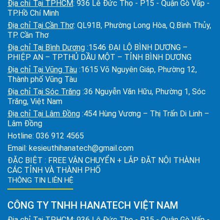
Địa chỉ Tại TPHCM
: 936 Lê Đức Thọ - P15 - Quận Gò Vấp -
TP.Hồ Chí Minh
Địa chỉ Tại Cần Thơ
: QL91B, Phường Long Hòa, Q.Bình Thủy,
TP. Cần Thơ
Địa chỉ Tại Bình Dương
:1546 ĐẠI LỘ BÌNH DƯƠNG –
P.HIỆP AN – TP.THỦ DẦU MỘT – TỈNH BÌNH DƯƠNG
Địa chỉ Tại Vũng Tàu
:1615 Võ Nguyên Giáp, Phường 12,
Thành phố Vũng Tàu
Địa chỉ Tại Sóc Trăng
:36 Nguyễn Văn Hữu, Phường 1, Sóc
Trăng, Việt Nam
Địa chỉ Tại Lâm Đồng
:454 Hùng Vương – Thị Trấn Di Linh –
Lâm Đồng
Hotline:
036 912 4565
Email:
kesieuthihanatech@gmail.com
ĐẶC BIỆT : FREE VẬN CHUYỂN + LẮP ĐẶT NỘI THÀNH
CÁC TỈNH VÀ THÀNH PHỐ
THÔNG TIN LIÊN HỆ
CÔNG TY TNHH HANATECH VIỆT NAM
Địa chỉ Tại TPHCM
: 936 Lê Đức Thọ - P15 - Quận Gò Vấp -