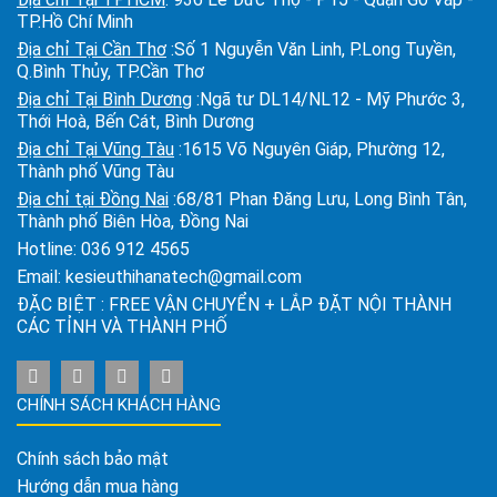
TP.Hồ Chí Minh
Địa chỉ Tại Cần Thơ
:Số 1 Nguyễn Văn Linh, P.Long Tuyền,
Q.Bình Thủy, TP.Cần Thơ
Địa chỉ Tại Bình Dương
:Ngã tư DL14/NL12 - Mỹ Phước 3,
Thới Hoà, Bến Cát, Bình Dương
Địa chỉ Tại Vũng Tàu
:1615 Võ Nguyên Giáp, Phường 12,
Thành phố Vũng Tàu
Địa chỉ tại Đồng Nai
:68/81 Phan Đăng Lưu, Long Bình Tân,
Thành phố Biên Hòa, Đồng Nai
Hotline:
036 912 4565
Email:
kesieuthihanatech@gmail.com
ĐẶC BIỆT : FREE VẬN CHUYỂN + LẮP ĐẶT NỘI THÀNH
CÁC TỈNH VÀ THÀNH PHỐ
CHÍNH SÁCH KHÁCH HÀNG
Chính sách bảo mật
Hướng dẫn mua hàng