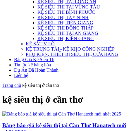
KỆ SIÊU THỊ TẠI LONG AN
KỆ SIÊU THỊ TẠI VŨNG TÀU
KỆ SIÊU THỊ BÌNH PHƯỚC
KỆ SIÊU THỊ TÂY NINH
KỆ SIÊU THỊ TIỀN GIANG
KỆ SIÊU THỊ ĐỒNG THÁP
KỆ SIÊU THỊ TẠI AN GIANG
KỆ SIÊU THỊ KIÊN GIANG
KỆ SẮT V LỖ
KỆ TRUNG TẢI - KỆ KHO CÔNG NGHIỆP
PHỤ KIỆN, THIẾT BỊ SIÊU THỊ, CỬA HÀNG
Bảng Giá Kệ Siêu Thị
Tin tức kệ hàng hóa
Dự Án Đã Hoàn Thành
Liên hệ
Trang chủ
kệ siêu thị ở cần thơ
kệ siêu thị ở cần thơ
Bảng báo giá kệ siêu thị tại Cần Thơ Hanatech mới