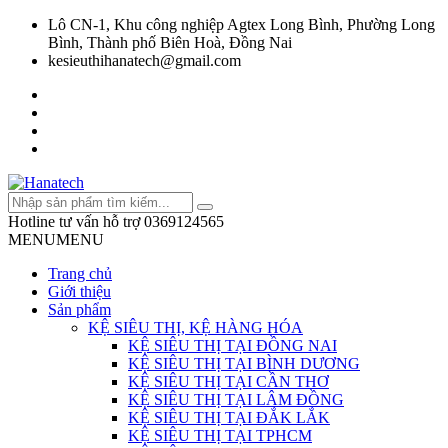
Lô CN-1, Khu công nghiệp Agtex Long Bình, Phường Long
Bình, Thành phố Biên Hoà, Đồng Nai
kesieuthihanatech@gmail.com
Hotline tư vấn hỗ trợ
0369124565
MENU
MENU
Trang chủ
Giới thiệu
Sản phẩm
KỆ SIÊU THỊ, KỆ HÀNG HÓA
KỆ SIÊU THỊ TẠI ĐỒNG NAI
KỆ SIÊU THỊ TẠI BÌNH DƯƠNG
KỆ SIÊU THỊ TẠI CẦN THƠ
KỆ SIÊU THỊ TẠI LÂM ĐỒNG
KỆ SIÊU THỊ TẠI ĐẮK LẮK
KỆ SIÊU THỊ TẠI TPHCM