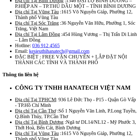
Địa chỉ Tại Bình Dương
:1546 ĐẠI LỘ BÌNH DƯƠNG –
P.HIỆP AN – TP.THỦ DẦU MỘT – TỈNH BÌNH DƯƠNG
Địa chỉ Tại Vũng Tàu
:1615 Võ Nguyên Giáp, Phường 12,
Thành phố Vũng Tàu
Địa chỉ Tại Sóc Trăng
:36 Nguyễn Văn Hữu, Phường 1, Sóc
Trăng, Việt Nam
Địa chỉ Tại Lâm Đồng
:454 Hùng Vương – Thị Trấn Di Linh
– Lâm Đồng
Hotline:
036 912 4565
Email:
kesieuthihanatech@gmail.com
ĐẶC BIỆT : FREE VẬN CHUYỂN + LẮP ĐẶT NỘI
THÀNH CÁC TỈNH VÀ THÀNH PHỐ
Thông tin liên hệ
CÔNG TY TNHH HANATECH VIỆT NAM
Địa chỉ Tại TPHCM
: 936 Lê Đức Thọ - P15 - Quận Gò Vấp
- TP.Hồ Chí Minh
Địa chỉ Tại Cần Thơ
:Số 1 Nguyễn Văn Linh, P.Long Tuyền,
Q.Bình Thủy, TP.Cần Thơ
Địa chỉ Tại Bình Dương
:Ngã tư DL14/NL12 - Mỹ Phước 3,
Thới Hoà, Bến Cát, Bình Dương
Địa chỉ Tại Vũng Tàu
:1615 Võ Nguyên Giáp, Phường 12,
Thành phố Vũng Tàu