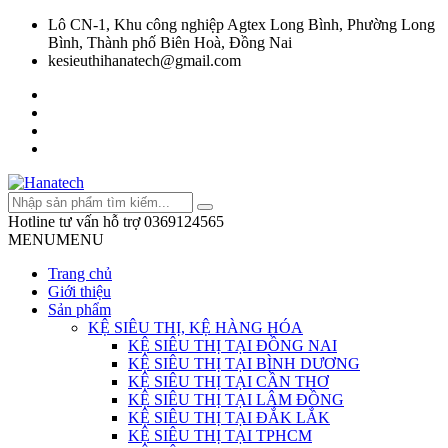
Lô CN-1, Khu công nghiệp Agtex Long Bình, Phường Long
Bình, Thành phố Biên Hoà, Đồng Nai
kesieuthihanatech@gmail.com
Hotline tư vấn hỗ trợ
0369124565
MENU
MENU
Trang chủ
Giới thiệu
Sản phẩm
KỆ SIÊU THỊ, KỆ HÀNG HÓA
KỆ SIÊU THỊ TẠI ĐỒNG NAI
KỆ SIÊU THỊ TẠI BÌNH DƯƠNG
KỆ SIÊU THỊ TẠI CẦN THƠ
KỆ SIÊU THỊ TẠI LÂM ĐỒNG
KỆ SIÊU THỊ TẠI ĐẮK LẮK
KỆ SIÊU THỊ TẠI TPHCM