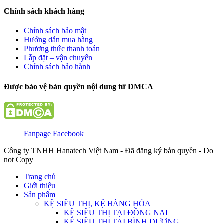
Chính sách khách hàng
Chính sách bảo mật
Hướng dẫn mua hàng
Phương thức thanh toán
Lắp đặt – vận chuyển
Chính sách bảo hành
Được bảo vệ bản quyền nội dung từ DMCA
Fanpage Facebook
Công ty TNHH Hanatech Việt Nam - Đã đăng ký bản quyền - Do
not Copy
Trang chủ
Giới thiệu
Sản phẩm
KỆ SIÊU THỊ, KỆ HÀNG HÓA
KỆ SIÊU THỊ TẠI ĐỒNG NAI
KỆ SIÊU THỊ TẠI BÌNH DƯƠNG