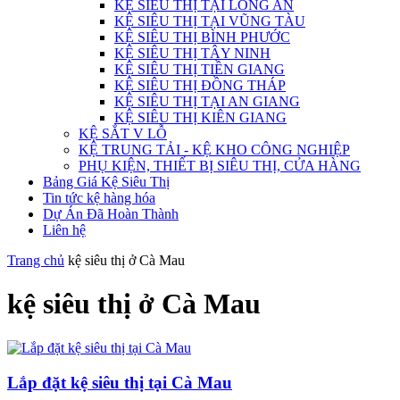
KỆ SIÊU THỊ TẠI LONG AN
KỆ SIÊU THỊ TẠI VŨNG TÀU
KỆ SIÊU THỊ BÌNH PHƯỚC
KỆ SIÊU THỊ TÂY NINH
KỆ SIÊU THỊ TIỀN GIANG
KỆ SIÊU THỊ ĐỒNG THÁP
KỆ SIÊU THỊ TẠI AN GIANG
KỆ SIÊU THỊ KIÊN GIANG
KỆ SẮT V LỖ
KỆ TRUNG TẢI - KỆ KHO CÔNG NGHIỆP
PHỤ KIỆN, THIẾT BỊ SIÊU THỊ, CỬA HÀNG
Bảng Giá Kệ Siêu Thị
Tin tức kệ hàng hóa
Dự Án Đã Hoàn Thành
Liên hệ
Trang chủ
kệ siêu thị ở Cà Mau
kệ siêu thị ở Cà Mau
Lắp đặt kệ siêu thị tại Cà Mau