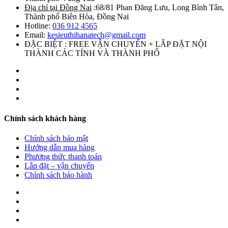
Địa chỉ tại Đồng Nai
:68/81 Phan Đăng Lưu, Long Bình Tân,
Thành phố Biên Hòa, Đồng Nai
Hotline:
036 912 4565
Email:
kesieuthihanatech@gmail.com
ĐẶC BIỆT : FREE VẬN CHUYỂN + LẮP ĐẶT NỘI
THÀNH CÁC TỈNH VÀ THÀNH PHỐ
Chính sách khách hàng
Chính sách bảo mật
Hướng dẫn mua hàng
Phương thức thanh toán
Lắp đặt – vận chuyển
Chính sách bảo hành