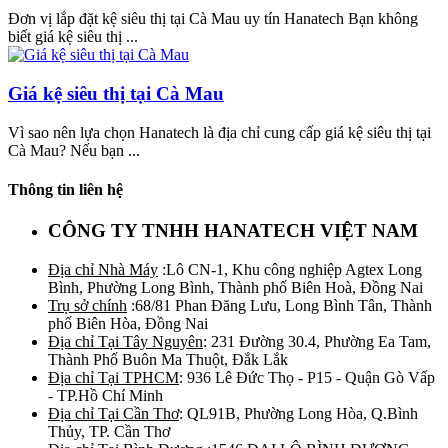
Đơn vị lắp đặt kệ siêu thị tại Cà Mau uy tín Hanatech Bạn không
biết giá kệ siêu thị ...
Giá kệ siêu thị tại Cà Mau
Vì sao nên lựa chọn Hanatech là địa chỉ cung cấp giá kệ siêu thị tại
Cà Mau? Nếu bạn ...
Thông tin liên hệ
CÔNG TY TNHH HANATECH VIỆT NAM
Địa chỉ Nhà Máy
:Lô CN-1, Khu công nghiệp Agtex Long
Bình, Phường Long Bình, Thành phố Biên Hoà, Đồng Nai
Trụ sở chính
:68/81 Phan Đăng Lưu, Long Bình Tân, Thành
phố Biên Hòa, Đồng Nai
Địa chỉ Tại Tây Nguyên
: 231 Đường 30.4, Phường Ea Tam,
Thành Phố Buôn Ma Thuột, Đắk Lắk
Địa chỉ Tại TPHCM
: 936 Lê Đức Thọ - P15 - Quận Gò Vấp
- TP.Hồ Chí Minh
Địa chỉ Tại Cần Thơ
: QL91B, Phường Long Hòa, Q.Bình
Thủy, TP. Cần Thơ