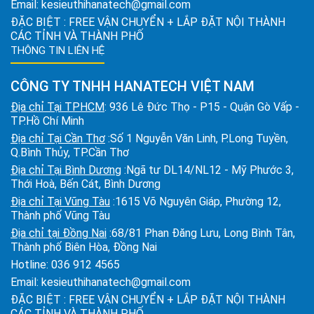
Email:
kesieuthihanatech@gmail.com
ĐẶC BIỆT : FREE VẬN CHUYỂN + LẮP ĐẶT NỘI THÀNH
CÁC TỈNH VÀ THÀNH PHỐ
THÔNG TIN LIÊN HỆ
CÔNG TY TNHH HANATECH VIỆT NAM
Địa chỉ Tại TPHCM
: 936 Lê Đức Thọ - P15 - Quận Gò Vấp -
TP.Hồ Chí Minh
Địa chỉ Tại Cần Thơ
:Số 1 Nguyễn Văn Linh, P.Long Tuyền,
Q.Bình Thủy, TP.Cần Thơ
Địa chỉ Tại Bình Dương
:Ngã tư DL14/NL12 - Mỹ Phước 3,
Thới Hoà, Bến Cát, Bình Dương
Địa chỉ Tại Vũng Tàu
:1615 Võ Nguyên Giáp, Phường 12,
Thành phố Vũng Tàu
Địa chỉ tại Đồng Nai
:68/81 Phan Đăng Lưu, Long Bình Tân,
Thành phố Biên Hòa, Đồng Nai
Hotline:
036 912 4565
Email:
kesieuthihanatech@gmail.com
ĐẶC BIỆT : FREE VẬN CHUYỂN + LẮP ĐẶT NỘI THÀNH
CÁC TỈNH VÀ THÀNH PHỐ