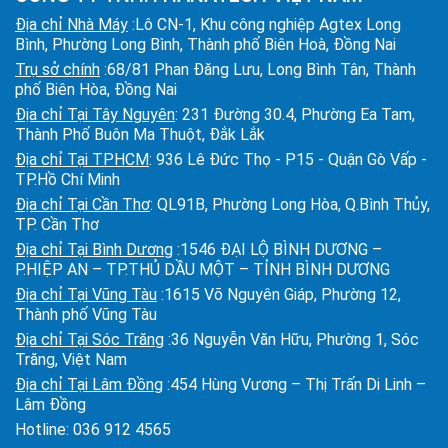
Địa chỉ Nhà Máy
:Lô CN-1, Khu công nghiệp Agtex Long
Bình, Phường Long Bình, Thành phố Biên Hoà, Đồng Nai
Trụ sở chính
:68/81 Phan Đăng Lưu, Long Bình Tân, Thành
phố Biên Hòa, Đồng Nai
Địa chỉ Tại Tây Nguyên
: 231 Đường 30.4, Phường Ea Tam,
Thành Phố Buôn Ma Thuột, Đắk Lắk
Địa chỉ Tại TPHCM
: 936 Lê Đức Thọ - P15 - Quận Gò Vấp -
TP.Hồ Chí Minh
Địa chỉ Tại Cần Thơ
: QL91B, Phường Long Hòa, Q.Bình Thủy,
TP. Cần Thơ
Địa chỉ Tại Bình Dương
:1546 ĐẠI LỘ BÌNH DƯƠNG –
P.HIỆP AN – TP.THỦ DẦU MỘT – TỈNH BÌNH DƯƠNG
Địa chỉ Tại Vũng Tàu
:1615 Võ Nguyên Giáp, Phường 12,
Thành phố Vũng Tàu
Địa chỉ Tại Sóc Trăng
:36 Nguyễn Văn Hữu, Phường 1, Sóc
Trăng, Việt Nam
Địa chỉ Tại Lâm Đồng
:454 Hùng Vương – Thị Trấn Di Linh –
Lâm Đồng
Hotline:
036 912 4565