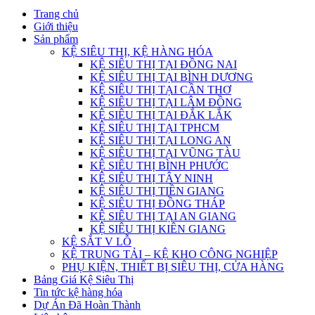
Trang chủ
Giới thiệu
Sản phẩm
KỆ SIÊU THỊ, KỆ HÀNG HÓA
KỆ SIÊU THỊ TẠI ĐỒNG NAI
KỆ SIÊU THỊ TẠI BÌNH DƯƠNG
KỆ SIÊU THỊ TẠI CẦN THƠ
KỆ SIÊU THỊ TẠI LÂM ĐỒNG
KỆ SIÊU THỊ TẠI ĐẮK LẮK
KỆ SIÊU THỊ TẠI TPHCM
KỆ SIÊU THỊ TẠI LONG AN
KỆ SIÊU THỊ TẠI VŨNG TÀU
KỆ SIÊU THỊ BÌNH PHƯỚC
KỆ SIÊU THỊ TÂY NINH
KỆ SIÊU THỊ TIỀN GIANG
KỆ SIÊU THỊ ĐỒNG THÁP
KỆ SIÊU THỊ TẠI AN GIANG
KỆ SIÊU THỊ KIÊN GIANG
KỆ SẮT V LỖ
KỆ TRUNG TẢI – KỆ KHO CÔNG NGHIỆP
PHỤ KIỆN, THIẾT BỊ SIÊU THỊ, CỬA HÀNG
Bảng Giá Kệ Siêu Thị
Tin tức kệ hàng hóa
Dự Án Đã Hoàn Thành