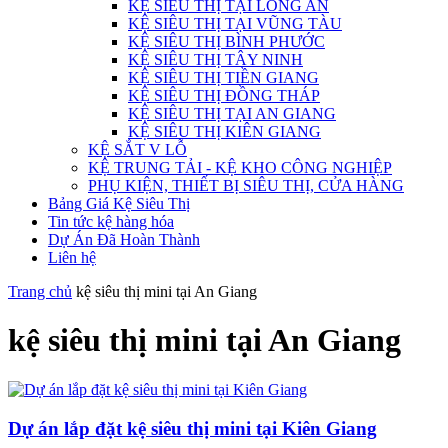
KỆ SIÊU THỊ TẠI LONG AN
KỆ SIÊU THỊ TẠI VŨNG TÀU
KỆ SIÊU THỊ BÌNH PHƯỚC
KỆ SIÊU THỊ TÂY NINH
KỆ SIÊU THỊ TIỀN GIANG
KỆ SIÊU THỊ ĐỒNG THÁP
KỆ SIÊU THỊ TẠI AN GIANG
KỆ SIÊU THỊ KIÊN GIANG
KỆ SẮT V LỖ
KỆ TRUNG TẢI - KỆ KHO CÔNG NGHIỆP
PHỤ KIỆN, THIẾT BỊ SIÊU THỊ, CỬA HÀNG
Bảng Giá Kệ Siêu Thị
Tin tức kệ hàng hóa
Dự Án Đã Hoàn Thành
Liên hệ
Trang chủ
kệ siêu thị mini tại An Giang
kệ siêu thị mini tại An Giang
Dự án lắp đặt kệ siêu thị mini tại Kiên Giang