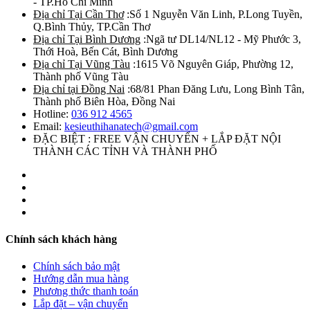
- TP.Hồ Chí Minh
Địa chỉ Tại Cần Thơ
:Số 1 Nguyễn Văn Linh, P.Long Tuyền,
Q.Bình Thủy, TP.Cần Thơ
Địa chỉ Tại Bình Dương
:Ngã tư DL14/NL12 - Mỹ Phước 3,
Thới Hoà, Bến Cát, Bình Dương
Địa chỉ Tại Vũng Tàu
:1615 Võ Nguyên Giáp, Phường 12,
Thành phố Vũng Tàu
Địa chỉ tại Đồng Nai
:68/81 Phan Đăng Lưu, Long Bình Tân,
Thành phố Biên Hòa, Đồng Nai
Hotline:
036 912 4565
Email:
kesieuthihanatech@gmail.com
ĐẶC BIỆT : FREE VẬN CHUYỂN + LẮP ĐẶT NỘI
THÀNH CÁC TỈNH VÀ THÀNH PHỐ
Chính sách khách hàng
Chính sách bảo mật
Hướng dẫn mua hàng
Phương thức thanh toán
Lắp đặt – vận chuyển