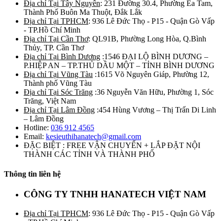
Địa chỉ Tại Tây Nguyên
: 231 Đường 30.4, Phường Ea Tam,
Thành Phố Buôn Ma Thuột, Đắk Lắk
Địa chỉ Tại TPHCM
: 936 Lê Đức Thọ - P15 - Quận Gò Vấp
- TP.Hồ Chí Minh
Địa chỉ Tại Cần Thơ
: QL91B, Phường Long Hòa, Q.Bình
Thủy, TP. Cần Thơ
Địa chỉ Tại Bình Dương
:1546 ĐẠI LỘ BÌNH DƯƠNG –
P.HIỆP AN – TP.THỦ DẦU MỘT – TỈNH BÌNH DƯƠNG
Địa chỉ Tại Vũng Tàu
:1615 Võ Nguyên Giáp, Phường 12,
Thành phố Vũng Tàu
Địa chỉ Tại Sóc Trăng
:36 Nguyễn Văn Hữu, Phường 1, Sóc
Trăng, Việt Nam
Địa chỉ Tại Lâm Đồng
:454 Hùng Vương – Thị Trấn Di Linh
– Lâm Đồng
Hotline:
036 912 4565
Email:
kesieuthihanatech@gmail.com
ĐẶC BIỆT : FREE VẬN CHUYỂN + LẮP ĐẶT NỘI
THÀNH CÁC TỈNH VÀ THÀNH PHỐ
Thông tin liên hệ
CÔNG TY TNHH HANATECH VIỆT NAM
Địa chỉ Tại TPHCM
: 936 Lê Đức Thọ - P15 - Quận Gò Vấp