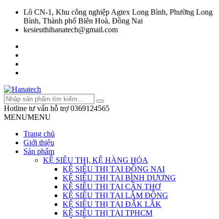
Lô CN-1, Khu công nghiệp Agtex Long Bình, Phường Long
Bình, Thành phố Biên Hoà, Đồng Nai
kesieuthihanatech@gmail.com
Hotline tư vấn hỗ trợ
0369124565
MENU
MENU
Trang chủ
Giới thiệu
Sản phẩm
KỆ SIÊU THỊ, KỆ HÀNG HÓA
KỆ SIÊU THỊ TẠI ĐỒNG NAI
KỆ SIÊU THỊ TẠI BÌNH DƯƠNG
KỆ SIÊU THỊ TẠI CẦN THƠ
KỆ SIÊU THỊ TẠI LÂM ĐỒNG
KỆ SIÊU THỊ TẠI ĐẮK LẮK
KỆ SIÊU THỊ TẠI TPHCM