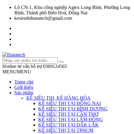
Lô CN-1, Khu công nghiệp Agtex Long Bình, Phường Long
Bình, Thành phố Biên Hoà, Đồng Nai
kesieuthihanatech@gmail.com
Hotline tư vấn hỗ trợ
0369124565
MENU
MENU
Trang chủ
Giới thiệu
Sản phẩm
KỆ SIÊU THỊ, KỆ HÀNG HÓA
KỆ SIÊU THỊ TẠI ĐỒNG NAI
KỆ SIÊU THỊ TẠI BÌNH DƯƠNG
KỆ SIÊU THỊ TẠI CẦN THƠ
KỆ SIÊU THỊ TẠI LÂM ĐỒNG
KỆ SIÊU THỊ TẠI ĐẮK LẮK
KỆ SIÊU THỊ TẠI TPHCM