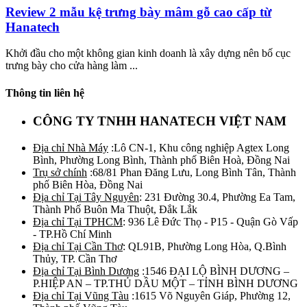
Review 2 mẫu kệ trưng bày mâm gỗ cao cấp từ
Hanatech
Khởi đầu cho một không gian kinh doanh là xây dựng nên bố cục
trưng bày cho cửa hàng làm ...
Thông tin liên hệ
CÔNG TY TNHH HANATECH VIỆT NAM
Địa chỉ Nhà Máy
:Lô CN-1, Khu công nghiệp Agtex Long
Bình, Phường Long Bình, Thành phố Biên Hoà, Đồng Nai
Trụ sở chính
:68/81 Phan Đăng Lưu, Long Bình Tân, Thành
phố Biên Hòa, Đồng Nai
Địa chỉ Tại Tây Nguyên
: 231 Đường 30.4, Phường Ea Tam,
Thành Phố Buôn Ma Thuột, Đắk Lắk
Địa chỉ Tại TPHCM
: 936 Lê Đức Thọ - P15 - Quận Gò Vấp
- TP.Hồ Chí Minh
Địa chỉ Tại Cần Thơ
: QL91B, Phường Long Hòa, Q.Bình
Thủy, TP. Cần Thơ
Địa chỉ Tại Bình Dương
:1546 ĐẠI LỘ BÌNH DƯƠNG –
P.HIỆP AN – TP.THỦ DẦU MỘT – TỈNH BÌNH DƯƠNG
Địa chỉ Tại Vũng Tàu
:1615 Võ Nguyên Giáp, Phường 12,