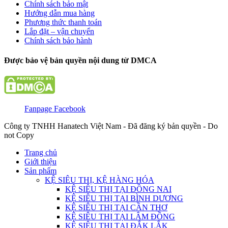
Chính sách bảo mật
Hướng dẫn mua hàng
Phương thức thanh toán
Lắp đặt – vận chuyển
Chính sách bảo hành
Được bảo vệ bản quyền nội dung từ DMCA
Fanpage Facebook
Công ty TNHH Hanatech Việt Nam - Đã đăng ký bản quyền - Do
not Copy
Trang chủ
Giới thiệu
Sản phẩm
KỆ SIÊU THỊ, KỆ HÀNG HÓA
KỆ SIÊU THỊ TẠI ĐỒNG NAI
KỆ SIÊU THỊ TẠI BÌNH DƯƠNG
KỆ SIÊU THỊ TẠI CẦN THƠ
KỆ SIÊU THỊ TẠI LÂM ĐỒNG
KỆ SIÊU THỊ TẠI ĐẮK LẮK