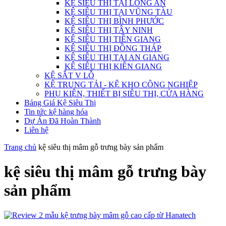
KỆ SIÊU THỊ TẠI LONG AN
KỆ SIÊU THỊ TẠI VŨNG TÀU
KỆ SIÊU THỊ BÌNH PHƯỚC
KỆ SIÊU THỊ TÂY NINH
KỆ SIÊU THỊ TIỀN GIANG
KỆ SIÊU THỊ ĐỒNG THÁP
KỆ SIÊU THỊ TẠI AN GIANG
KỆ SIÊU THỊ KIÊN GIANG
KỆ SẮT V LỖ
KỆ TRUNG TẢI - KỆ KHO CÔNG NGHIỆP
PHỤ KIỆN, THIẾT BỊ SIÊU THỊ, CỬA HÀNG
Bảng Giá Kệ Siêu Thị
Tin tức kệ hàng hóa
Dự Án Đã Hoàn Thành
Liên hệ
Trang chủ
kệ siêu thị mâm gỗ trưng bày sản phẩm
kệ siêu thị mâm gỗ trưng bày
sản phẩm