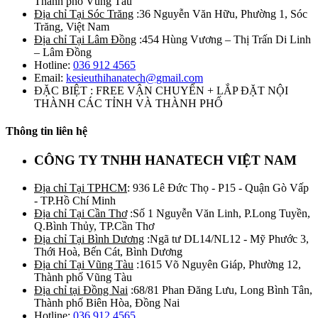
Thành phố Vũng Tàu
Địa chỉ Tại Sóc Trăng
:36 Nguyễn Văn Hữu, Phường 1, Sóc
Trăng, Việt Nam
Địa chỉ Tại Lâm Đồng
:454 Hùng Vương – Thị Trấn Di Linh
– Lâm Đồng
Hotline:
036 912 4565
Email:
kesieuthihanatech@gmail.com
ĐẶC BIỆT : FREE VẬN CHUYỂN + LẮP ĐẶT NỘI
THÀNH CÁC TỈNH VÀ THÀNH PHỐ
Thông tin liên hệ
CÔNG TY TNHH HANATECH VIỆT NAM
Địa chỉ Tại TPHCM
: 936 Lê Đức Thọ - P15 - Quận Gò Vấp
- TP.Hồ Chí Minh
Địa chỉ Tại Cần Thơ
:Số 1 Nguyễn Văn Linh, P.Long Tuyền,
Q.Bình Thủy, TP.Cần Thơ
Địa chỉ Tại Bình Dương
:Ngã tư DL14/NL12 - Mỹ Phước 3,
Thới Hoà, Bến Cát, Bình Dương
Địa chỉ Tại Vũng Tàu
:1615 Võ Nguyên Giáp, Phường 12,
Thành phố Vũng Tàu
Địa chỉ tại Đồng Nai
:68/81 Phan Đăng Lưu, Long Bình Tân,
Thành phố Biên Hòa, Đồng Nai
Hotline:
036 912 4565