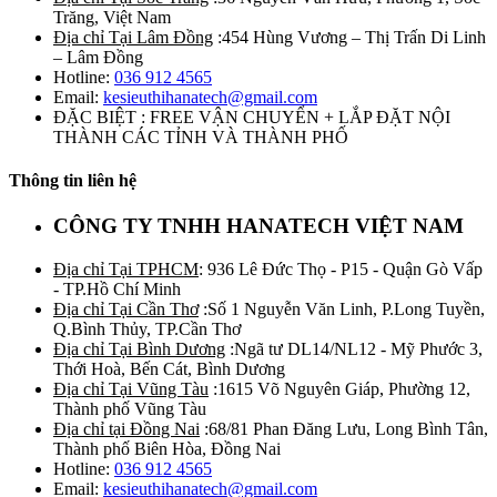
Trăng, Việt Nam
Địa chỉ Tại Lâm Đồng
:454 Hùng Vương – Thị Trấn Di Linh
– Lâm Đồng
Hotline:
036 912 4565
Email:
kesieuthihanatech@gmail.com
ĐẶC BIỆT : FREE VẬN CHUYỂN + LẮP ĐẶT NỘI
THÀNH CÁC TỈNH VÀ THÀNH PHỐ
Thông tin liên hệ
CÔNG TY TNHH HANATECH VIỆT NAM
Địa chỉ Tại TPHCM
: 936 Lê Đức Thọ - P15 - Quận Gò Vấp
- TP.Hồ Chí Minh
Địa chỉ Tại Cần Thơ
:Số 1 Nguyễn Văn Linh, P.Long Tuyền,
Q.Bình Thủy, TP.Cần Thơ
Địa chỉ Tại Bình Dương
:Ngã tư DL14/NL12 - Mỹ Phước 3,
Thới Hoà, Bến Cát, Bình Dương
Địa chỉ Tại Vũng Tàu
:1615 Võ Nguyên Giáp, Phường 12,
Thành phố Vũng Tàu
Địa chỉ tại Đồng Nai
:68/81 Phan Đăng Lưu, Long Bình Tân,
Thành phố Biên Hòa, Đồng Nai
Hotline:
036 912 4565
Email:
kesieuthihanatech@gmail.com