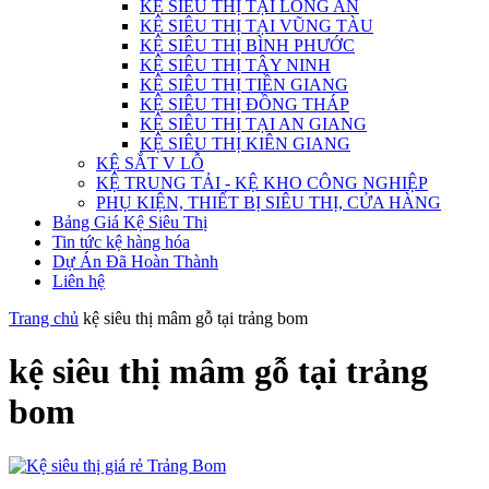
KỆ SIÊU THỊ TẠI LONG AN
KỆ SIÊU THỊ TẠI VŨNG TÀU
KỆ SIÊU THỊ BÌNH PHƯỚC
KỆ SIÊU THỊ TÂY NINH
KỆ SIÊU THỊ TIỀN GIANG
KỆ SIÊU THỊ ĐỒNG THÁP
KỆ SIÊU THỊ TẠI AN GIANG
KỆ SIÊU THỊ KIÊN GIANG
KỆ SẮT V LỖ
KỆ TRUNG TẢI - KỆ KHO CÔNG NGHIỆP
PHỤ KIỆN, THIẾT BỊ SIÊU THỊ, CỬA HÀNG
Bảng Giá Kệ Siêu Thị
Tin tức kệ hàng hóa
Dự Án Đã Hoàn Thành
Liên hệ
Trang chủ
kệ siêu thị mâm gỗ tại trảng bom
kệ siêu thị mâm gỗ tại trảng
bom