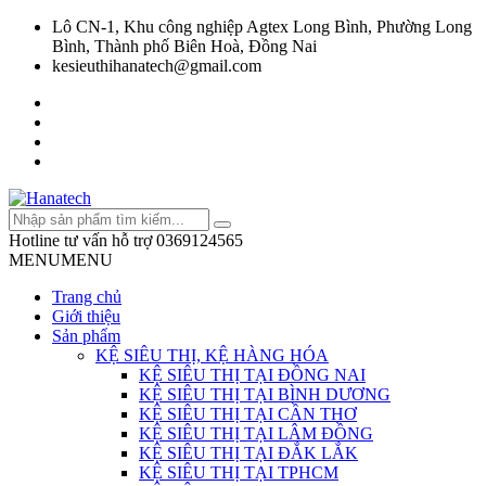
Lô CN-1, Khu công nghiệp Agtex Long Bình, Phường Long
Bình, Thành phố Biên Hoà, Đồng Nai
kesieuthihanatech@gmail.com
Hotline tư vấn hỗ trợ
0369124565
MENU
MENU
Trang chủ
Giới thiệu
Sản phẩm
KỆ SIÊU THỊ, KỆ HÀNG HÓA
KỆ SIÊU THỊ TẠI ĐỒNG NAI
KỆ SIÊU THỊ TẠI BÌNH DƯƠNG
KỆ SIÊU THỊ TẠI CẦN THƠ
KỆ SIÊU THỊ TẠI LÂM ĐỒNG
KỆ SIÊU THỊ TẠI ĐẮK LẮK
KỆ SIÊU THỊ TẠI TPHCM