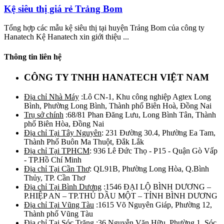
Kệ siêu thị giá rẻ Trảng Bom
Tổng hợp các mẫu kệ siêu thị tại huyện Trảng Bom của công ty
Hanatech Kệ Hanatech xin giới thiệu ...
Thông tin liên hệ
CÔNG TY TNHH HANATECH VIỆT NAM
Địa chỉ Nhà Máy
:Lô CN-1, Khu công nghiệp Agtex Long
Bình, Phường Long Bình, Thành phố Biên Hoà, Đồng Nai
Trụ sở chính
:68/81 Phan Đăng Lưu, Long Bình Tân, Thành
phố Biên Hòa, Đồng Nai
Địa chỉ Tại Tây Nguyên
: 231 Đường 30.4, Phường Ea Tam,
Thành Phố Buôn Ma Thuột, Đắk Lắk
Địa chỉ Tại TPHCM
: 936 Lê Đức Thọ - P15 - Quận Gò Vấp
- TP.Hồ Chí Minh
Địa chỉ Tại Cần Thơ
: QL91B, Phường Long Hòa, Q.Bình
Thủy, TP. Cần Thơ
Địa chỉ Tại Bình Dương
:1546 ĐẠI LỘ BÌNH DƯƠNG –
P.HIỆP AN – TP.THỦ DẦU MỘT – TỈNH BÌNH DƯƠNG
Địa chỉ Tại Vũng Tàu
:1615 Võ Nguyên Giáp, Phường 12,
Thành phố Vũng Tàu
Địa chỉ Tại Sóc Trăng
:36 Nguyễn Văn Hữu, Phường 1, Sóc