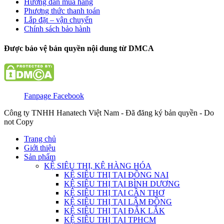
Hướng dẫn mua hàng
Phương thức thanh toán
Lắp đặt – vận chuyển
Chính sách bảo hành
Được bảo vệ bản quyền nội dung từ DMCA
Fanpage Facebook
Công ty TNHH Hanatech Việt Nam - Đã đăng ký bản quyền - Do
not Copy
Trang chủ
Giới thiệu
Sản phẩm
KỆ SIÊU THỊ, KỆ HÀNG HÓA
KỆ SIÊU THỊ TẠI ĐỒNG NAI
KỆ SIÊU THỊ TẠI BÌNH DƯƠNG
KỆ SIÊU THỊ TẠI CẦN THƠ
KỆ SIÊU THỊ TẠI LÂM ĐỒNG
KỆ SIÊU THỊ TẠI ĐẮK LẮK
KỆ SIÊU THỊ TẠI TPHCM