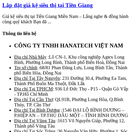
Lắp đặt giá kệ siêu thị tại Tiền Giang
Giá kệ siêu thị tại Tiền Giang Miền Nam – Lắng nghe & đồng hành
cùng quý khách Bạn đã ...
Thông tin liên hệ
CÔNG TY TNHH HANATECH VIỆT NAM
Địa chỉ Nhà Máy
:Lô CN-1, Khu công nghiệp Agtex Long
Bình, Phường Long Bình, Thành phố Biên Hoà, Đồng Nai
Trụ sở chính
:68/81 Phan Đăng Lưu, Long Bình Tân, Thành
phố Biên Hòa, Đồng Nai
Địa chỉ Tại Tây Nguyên
: 231 Đường 30.4, Phường Ea Tam,
Thành Phố Buôn Ma Thuột, Đắk Lắk
Địa chỉ Tại TPHCM
: 936 Lê Đức Thọ - P15 - Quận Gò Vấp
- TP.Hồ Chí Minh
Địa chỉ Tại Cần Thơ
: QL91B, Phường Long Hòa, Q.Bình
Thủy, TP. Cần Thơ
Địa chỉ Tại Bình Dương
:1546 ĐẠI LỘ BÌNH DƯƠNG –
P.HIỆP AN – TP.THỦ DẦU MỘT – TỈNH BÌNH DƯƠNG
Địa chỉ Tại Vũng Tàu
:1615 Võ Nguyên Giáp, Phường 12,
Thành phố Vũng Tàu
Địa chỉ Tại Sóc Trăng
:36 Nguyễn Văn Hữu, Phường 1, Sóc