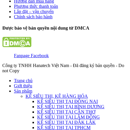
Hướng dẫn mua hàng
Phương thức thanh toán
Lắp đặt – vận chuyển
Chính sách bảo hành
Được bảo vệ bản quyền nội dung từ DMCA
Fanpage Facebook
Công ty TNHH Hanatech Việt Nam - Đã đăng ký bản quyền - Do
not Copy
Trang chủ
Giới thiệu
Sản phẩm
KỆ SIÊU THỊ, KỆ HÀNG HÓA
KỆ SIÊU THỊ TẠI ĐỒNG NAI
KỆ SIÊU THỊ TẠI BÌNH DƯƠNG
KỆ SIÊU THỊ TẠI CẦN THƠ
KỆ SIÊU THỊ TẠI LÂM ĐỒNG
KỆ SIÊU THỊ TẠI ĐẮK LẮK
KỆ SIÊU THỊ TẠI TPHCM