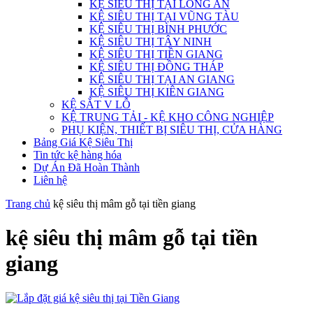
KỆ SIÊU THỊ TẠI LONG AN
KỆ SIÊU THỊ TẠI VŨNG TÀU
KỆ SIÊU THỊ BÌNH PHƯỚC
KỆ SIÊU THỊ TÂY NINH
KỆ SIÊU THỊ TIỀN GIANG
KỆ SIÊU THỊ ĐỒNG THÁP
KỆ SIÊU THỊ TẠI AN GIANG
KỆ SIÊU THỊ KIÊN GIANG
KỆ SẮT V LỖ
KỆ TRUNG TẢI - KỆ KHO CÔNG NGHIỆP
PHỤ KIỆN, THIẾT BỊ SIÊU THỊ, CỬA HÀNG
Bảng Giá Kệ Siêu Thị
Tin tức kệ hàng hóa
Dự Án Đã Hoàn Thành
Liên hệ
Trang chủ
kệ siêu thị mâm gỗ tại tiền giang
kệ siêu thị mâm gỗ tại tiền
giang