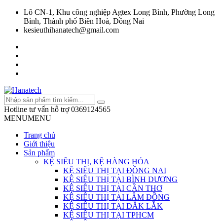
Lô CN-1, Khu công nghiệp Agtex Long Bình, Phường Long
Bình, Thành phố Biên Hoà, Đồng Nai
kesieuthihanatech@gmail.com
Hotline tư vấn hỗ trợ
0369124565
MENU
MENU
Trang chủ
Giới thiệu
Sản phẩm
KỆ SIÊU THỊ, KỆ HÀNG HÓA
KỆ SIÊU THỊ TẠI ĐỒNG NAI
KỆ SIÊU THỊ TẠI BÌNH DƯƠNG
KỆ SIÊU THỊ TẠI CẦN THƠ
KỆ SIÊU THỊ TẠI LÂM ĐỒNG
KỆ SIÊU THỊ TẠI ĐẮK LẮK
KỆ SIÊU THỊ TẠI TPHCM