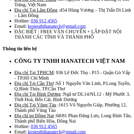
Trăng, Việt Nam
Địa chỉ Tại Lâm Đồng
:454 Hùng Vương – Thị Trấn Di Linh
– Lâm Đồng
Hotline:
036 912 4565
Email:
kesieuthihanatech@gmail.com
ĐẶC BIỆT : FREE VẬN CHUYỂN + LẮP ĐẶT NỘI
THÀNH CÁC TỈNH VÀ THÀNH PHỐ
Thông tin liên hệ
CÔNG TY TNHH HANATECH VIỆT NAM
Địa chỉ Tại TPHCM
: 936 Lê Đức Thọ - P15 - Quận Gò Vấp
- TP.Hồ Chí Minh
Địa chỉ Tại Cần Thơ
:Số 1 Nguyễn Văn Linh, P.Long Tuyền,
Q.Bình Thủy, TP.Cần Thơ
Địa chỉ Tại Bình Dương
:Ngã tư DL14/NL12 - Mỹ Phước 3,
Thới Hoà, Bến Cát, Bình Dương
Địa chỉ Tại Vũng Tàu
:1615 Võ Nguyên Giáp, Phường 12,
Thành phố Vũng Tàu
Địa chỉ tại Đồng Nai
:68/81 Phan Đăng Lưu, Long Bình Tân,
Thành phố Biên Hòa, Đồng Nai
Hotline:
036 912 4565
Email:
kesieuthihanatech@gmail.com