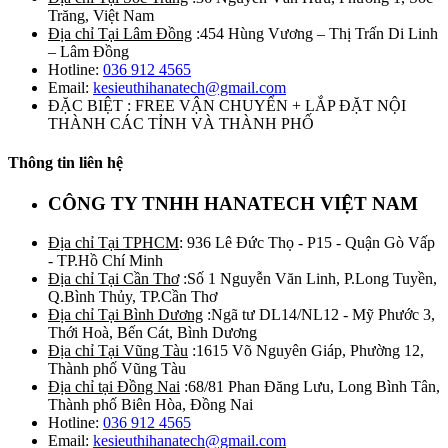
Trăng, Việt Nam
Địa chỉ Tại Lâm Đồng
:454 Hùng Vương – Thị Trấn Di Linh
– Lâm Đồng
Hotline:
036 912 4565
Email:
kesieuthihanatech@gmail.com
ĐẶC BIỆT : FREE VẬN CHUYỂN + LẮP ĐẶT NỘI
THÀNH CÁC TỈNH VÀ THÀNH PHỐ
Thông tin liên hệ
CÔNG TY TNHH HANATECH VIỆT NAM
Địa chỉ Tại TPHCM
: 936 Lê Đức Thọ - P15 - Quận Gò Vấp
- TP.Hồ Chí Minh
Địa chỉ Tại Cần Thơ
:Số 1 Nguyễn Văn Linh, P.Long Tuyền,
Q.Bình Thủy, TP.Cần Thơ
Địa chỉ Tại Bình Dương
:Ngã tư DL14/NL12 - Mỹ Phước 3,
Thới Hoà, Bến Cát, Bình Dương
Địa chỉ Tại Vũng Tàu
:1615 Võ Nguyên Giáp, Phường 12,
Thành phố Vũng Tàu
Địa chỉ tại Đồng Nai
:68/81 Phan Đăng Lưu, Long Bình Tân,
Thành phố Biên Hòa, Đồng Nai
Hotline:
036 912 4565
Email:
kesieuthihanatech@gmail.com