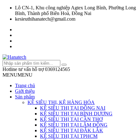
Lô CN-1, Khu công nghiệp Agtex Long Bình, Phường Long
Bình, Thành phố Biên Hoà, Đồng Nai
kesieuthihanatech@gmail.com
Hotline tư vấn hỗ trợ
0369124565
MENU
MENU
Trang chủ
Giới thiệu
Sản phẩm
KỆ SIÊU THỊ, KỆ HÀNG HÓA
KỆ SIÊU THỊ TẠI ĐỒNG NAI
KỆ SIÊU THỊ TẠI BÌNH DƯƠNG
KỆ SIÊU THỊ TẠI CẦN THƠ
KỆ SIÊU THỊ TẠI LÂM ĐỒNG
KỆ SIÊU THỊ TẠI ĐẮK LẮK
KỆ SIÊU THỊ TẠI TPHCM