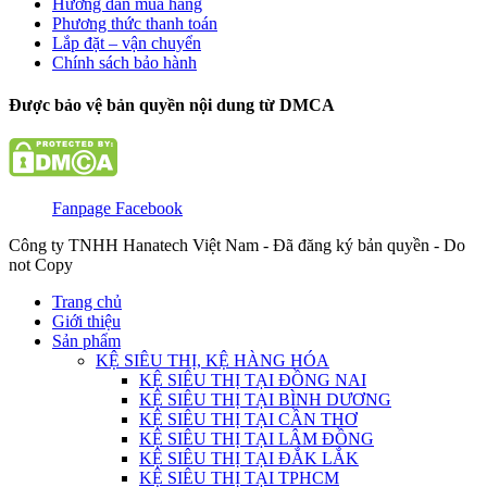
Hướng dẫn mua hàng
Phương thức thanh toán
Lắp đặt – vận chuyển
Chính sách bảo hành
Được bảo vệ bản quyền nội dung từ DMCA
Fanpage Facebook
Công ty TNHH Hanatech Việt Nam - Đã đăng ký bản quyền - Do
not Copy
Trang chủ
Giới thiệu
Sản phẩm
KỆ SIÊU THỊ, KỆ HÀNG HÓA
KỆ SIÊU THỊ TẠI ĐỒNG NAI
KỆ SIÊU THỊ TẠI BÌNH DƯƠNG
KỆ SIÊU THỊ TẠI CẦN THƠ
KỆ SIÊU THỊ TẠI LÂM ĐỒNG
KỆ SIÊU THỊ TẠI ĐẮK LẮK
KỆ SIÊU THỊ TẠI TPHCM