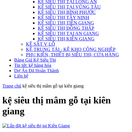
KỆ SIÊU THỊ TẠI LONG AN
KỆ SIÊU THỊ TẠI VŨNG TÀU
KỆ SIÊU THỊ BÌNH PHƯỚC
KỆ SIÊU THỊ TÂY NINH
KỆ SIÊU THỊ TIỀN GIANG
KỆ SIÊU THỊ ĐỒNG THÁP
KỆ SIÊU THỊ TẠI AN GIANG
KỆ SIÊU THỊ KIÊN GIANG
KỆ SẮT V LỖ
KỆ TRUNG TẢI - KỆ KHO CÔNG NGHIỆP
PHỤ KIỆN, THIẾT BỊ SIÊU THỊ, CỬA HÀNG
Bảng Giá Kệ Siêu Thị
Tin tức kệ hàng hóa
Dự Án Đã Hoàn Thành
Liên hệ
Trang chủ
kệ siêu thị mâm gỗ tại kiên giang
kệ siêu thị mâm gỗ tại kiên
giang