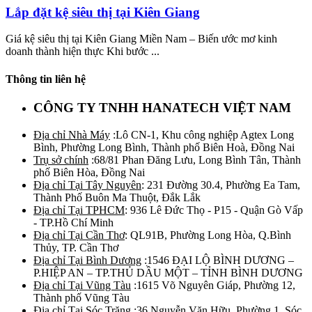
Lắp đặt kệ siêu thị tại Kiên Giang
Giá kệ siêu thị tại Kiên Giang Miền Nam – Biến ước mơ kinh
doanh thành hiện thực Khi bước ...
Thông tin liên hệ
CÔNG TY TNHH HANATECH VIỆT NAM
Địa chỉ Nhà Máy
:Lô CN-1, Khu công nghiệp Agtex Long
Bình, Phường Long Bình, Thành phố Biên Hoà, Đồng Nai
Trụ sở chính
:68/81 Phan Đăng Lưu, Long Bình Tân, Thành
phố Biên Hòa, Đồng Nai
Địa chỉ Tại Tây Nguyên
: 231 Đường 30.4, Phường Ea Tam,
Thành Phố Buôn Ma Thuột, Đắk Lắk
Địa chỉ Tại TPHCM
: 936 Lê Đức Thọ - P15 - Quận Gò Vấp
- TP.Hồ Chí Minh
Địa chỉ Tại Cần Thơ
: QL91B, Phường Long Hòa, Q.Bình
Thủy, TP. Cần Thơ
Địa chỉ Tại Bình Dương
:1546 ĐẠI LỘ BÌNH DƯƠNG –
P.HIỆP AN – TP.THỦ DẦU MỘT – TỈNH BÌNH DƯƠNG
Địa chỉ Tại Vũng Tàu
:1615 Võ Nguyên Giáp, Phường 12,
Thành phố Vũng Tàu
Địa chỉ Tại Sóc Trăng
:36 Nguyễn Văn Hữu, Phường 1, Sóc