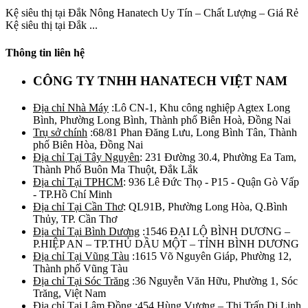
Kệ siêu thị tại Đắk Nông Hanatech Uy Tín – Chất Lượng – Giá Rẻ
Kệ siêu thị tại Đắk ...
Thông tin liên hệ
CÔNG TY TNHH HANATECH VIỆT NAM
Địa chỉ Nhà Máy
:Lô CN-1, Khu công nghiệp Agtex Long
Bình, Phường Long Bình, Thành phố Biên Hoà, Đồng Nai
Trụ sở chính
:68/81 Phan Đăng Lưu, Long Bình Tân, Thành
phố Biên Hòa, Đồng Nai
Địa chỉ Tại Tây Nguyên
: 231 Đường 30.4, Phường Ea Tam,
Thành Phố Buôn Ma Thuột, Đắk Lắk
Địa chỉ Tại TPHCM
: 936 Lê Đức Thọ - P15 - Quận Gò Vấp
- TP.Hồ Chí Minh
Địa chỉ Tại Cần Thơ
: QL91B, Phường Long Hòa, Q.Bình
Thủy, TP. Cần Thơ
Địa chỉ Tại Bình Dương
:1546 ĐẠI LỘ BÌNH DƯƠNG –
P.HIỆP AN – TP.THỦ DẦU MỘT – TỈNH BÌNH DƯƠNG
Địa chỉ Tại Vũng Tàu
:1615 Võ Nguyên Giáp, Phường 12,
Thành phố Vũng Tàu
Địa chỉ Tại Sóc Trăng
:36 Nguyễn Văn Hữu, Phường 1, Sóc
Trăng, Việt Nam
Địa chỉ Tại Lâm Đồng
:454 Hùng Vương – Thị Trấn Di Linh