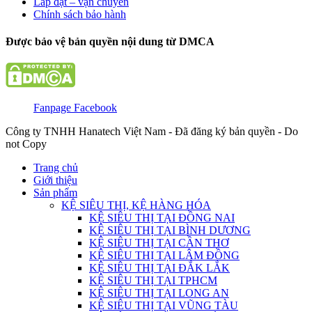
Lắp đặt – vận chuyển
Chính sách bảo hành
Được bảo vệ bản quyền nội dung từ DMCA
Fanpage Facebook
Công ty TNHH Hanatech Việt Nam - Đã đăng ký bản quyền - Do
not Copy
Trang chủ
Giới thiệu
Sản phẩm
KỆ SIÊU THỊ, KỆ HÀNG HÓA
KỆ SIÊU THỊ TẠI ĐỒNG NAI
KỆ SIÊU THỊ TẠI BÌNH DƯƠNG
KỆ SIÊU THỊ TẠI CẦN THƠ
KỆ SIÊU THỊ TẠI LÂM ĐỒNG
KỆ SIÊU THỊ TẠI ĐẮK LẮK
KỆ SIÊU THỊ TẠI TPHCM
KỆ SIÊU THỊ TẠI LONG AN
KỆ SIÊU THỊ TẠI VŨNG TÀU