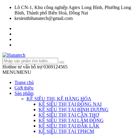
Lô CN-1, Khu công nghiệp Agtex Long Bình, Phường Long
Bình, Thành phố Biên Hoà, Đồng Nai
kesieuthihanatech@gmail.com
Hotline tư vấn hỗ trợ
0369124565
MENU
MENU
Trang chủ
Giới thiệu
Sản phẩm
KỆ SIÊU THỊ, KỆ HÀNG HÓA
KỆ SIÊU THỊ TẠI ĐỒNG NAI
KỆ SIÊU THỊ TẠI BÌNH DƯƠNG
KỆ SIÊU THỊ TẠI CẦN THƠ
KỆ SIÊU THỊ TẠI LÂM ĐỒNG
KỆ SIÊU THỊ TẠI ĐẮK LẮK
KỆ SIÊU THỊ TẠI TPHCM