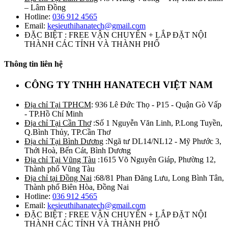
– Lâm Đồng
Hotline:
036 912 4565
Email:
kesieuthihanatech@gmail.com
ĐẶC BIỆT : FREE VẬN CHUYỂN + LẮP ĐẶT NỘI
THÀNH CÁC TỈNH VÀ THÀNH PHỐ
Thông tin liên hệ
CÔNG TY TNHH HANATECH VIỆT NAM
Địa chỉ Tại TPHCM
: 936 Lê Đức Thọ - P15 - Quận Gò Vấp
- TP.Hồ Chí Minh
Địa chỉ Tại Cần Thơ
:Số 1 Nguyễn Văn Linh, P.Long Tuyền,
Q.Bình Thủy, TP.Cần Thơ
Địa chỉ Tại Bình Dương
:Ngã tư DL14/NL12 - Mỹ Phước 3,
Thới Hoà, Bến Cát, Bình Dương
Địa chỉ Tại Vũng Tàu
:1615 Võ Nguyên Giáp, Phường 12,
Thành phố Vũng Tàu
Địa chỉ tại Đồng Nai
:68/81 Phan Đăng Lưu, Long Bình Tân,
Thành phố Biên Hòa, Đồng Nai
Hotline:
036 912 4565
Email:
kesieuthihanatech@gmail.com
ĐẶC BIỆT : FREE VẬN CHUYỂN + LẮP ĐẶT NỘI
THÀNH CÁC TỈNH VÀ THÀNH PHỐ