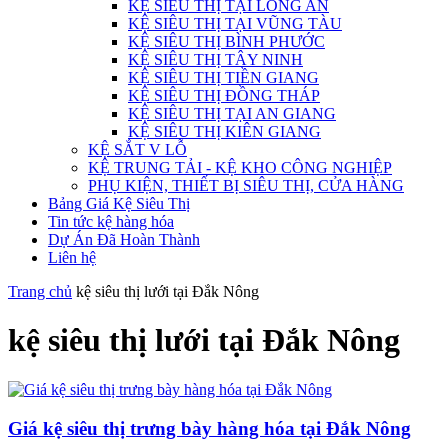
KỆ SIÊU THỊ TẠI LONG AN
KỆ SIÊU THỊ TẠI VŨNG TÀU
KỆ SIÊU THỊ BÌNH PHƯỚC
KỆ SIÊU THỊ TÂY NINH
KỆ SIÊU THỊ TIỀN GIANG
KỆ SIÊU THỊ ĐỒNG THÁP
KỆ SIÊU THỊ TẠI AN GIANG
KỆ SIÊU THỊ KIÊN GIANG
KỆ SẮT V LỖ
KỆ TRUNG TẢI - KỆ KHO CÔNG NGHIỆP
PHỤ KIỆN, THIẾT BỊ SIÊU THỊ, CỬA HÀNG
Bảng Giá Kệ Siêu Thị
Tin tức kệ hàng hóa
Dự Án Đã Hoàn Thành
Liên hệ
Trang chủ
kệ siêu thị lưới tại Đắk Nông
kệ siêu thị lưới tại Đắk Nông
Giá kệ siêu thị trưng bày hàng hóa tại Đắk Nông