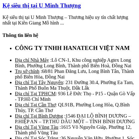
Kệ siêu thị tại U Minh Thượng
Kệ siêu thị tại U Minh Thượng – Thương hiệu uy tín chất lượng
nhất tại Kiên Giang Mô hình ...
Thông tin liên hệ
CÔNG TY TNHH HANATECH VIỆT NAM
Địa chỉ Nhà Máy
:Lô CN-1, Khu công nghiệp Agtex Long
Bình, Phường Long Bình, Thành phố Biên Hoà, Đồng Nai
Trụ sở chính
:68/81 Phan Đăng Lưu, Long Bình Tân, Thành
phố Biên Hòa, Đồng Nai
Địa chỉ Tại Tây Nguyên
: 231 Đường 30.4, Phường Ea Tam,
Thành Phố Buôn Ma Thuột, Đắk Lắk
Địa chỉ Tại TPHCM
: 936 Lê Đức Thọ - P15 - Quận Gò Vấp
- TP.Hồ Chí Minh
Địa chỉ Tại Cần Thơ
: QL91B, Phường Long Hòa, Q.Bình
Thủy, TP. Cần Thơ
Địa chỉ Tại Bình Dương
:1546 ĐẠI LỘ BÌNH DƯƠNG –
P.HIỆP AN – TP.THỦ DẦU MỘT – TỈNH BÌNH DƯƠNG
Địa chỉ Tại Vũng Tàu
:1615 Võ Nguyên Giáp, Phường 12,
Thành phố Vũng Tàu
Địa chỉ Tại Sóc Trăng
:36 Nguyễn Văn Hữu, Phường 1, Sóc