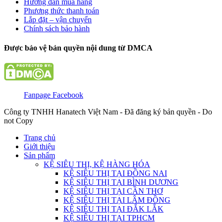
Hướng dẫn mua hàng
Phương thức thanh toán
Lắp đặt – vận chuyển
Chính sách bảo hành
Được bảo vệ bản quyền nội dung từ DMCA
Fanpage Facebook
Công ty TNHH Hanatech Việt Nam - Đã đăng ký bản quyền - Do
not Copy
Trang chủ
Giới thiệu
Sản phẩm
KỆ SIÊU THỊ, KỆ HÀNG HÓA
KỆ SIÊU THỊ TẠI ĐỒNG NAI
KỆ SIÊU THỊ TẠI BÌNH DƯƠNG
KỆ SIÊU THỊ TẠI CẦN THƠ
KỆ SIÊU THỊ TẠI LÂM ĐỒNG
KỆ SIÊU THỊ TẠI ĐẮK LẮK
KỆ SIÊU THỊ TẠI TPHCM