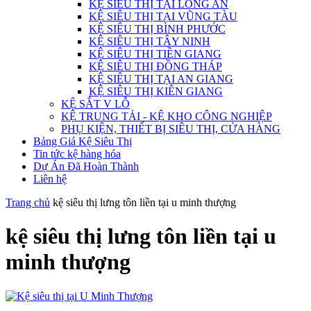
KỆ SIÊU THỊ TẠI LONG AN
KỆ SIÊU THỊ TẠI VŨNG TÀU
KỆ SIÊU THỊ BÌNH PHƯỚC
KỆ SIÊU THỊ TÂY NINH
KỆ SIÊU THỊ TIỀN GIANG
KỆ SIÊU THỊ ĐỒNG THÁP
KỆ SIÊU THỊ TẠI AN GIANG
KỆ SIÊU THỊ KIÊN GIANG
KỆ SẮT V LỖ
KỆ TRUNG TẢI - KỆ KHO CÔNG NGHIỆP
PHỤ KIỆN, THIẾT BỊ SIÊU THỊ, CỬA HÀNG
Bảng Giá Kệ Siêu Thị
Tin tức kệ hàng hóa
Dự Án Đã Hoàn Thành
Liên hệ
Trang chủ
kệ siêu thị lưng tôn liền tại u minh thượng
kệ siêu thị lưng tôn liền tại u
minh thượng