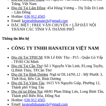
Trăng, Việt Nam
Địa chỉ Tại Lâm Đồng
:454 Hùng Vương – Thị Trấn Di Linh
– Lâm Đồng
Hotline:
036 912 4565
Email:
kesieuthihanatech@gmail.com
ĐẶC BIỆT : FREE VẬN CHUYỂN + LẮP ĐẶT NỘI
THÀNH CÁC TỈNH VÀ THÀNH PHỐ
Thông tin liên hệ
CÔNG TY TNHH HANATECH VIỆT NAM
Địa chỉ Tại TPHCM
: 936 Lê Đức Thọ - P15 - Quận Gò Vấp
- TP.Hồ Chí Minh
Địa chỉ Tại Cần Thơ
:Số 1 Nguyễn Văn Linh, P.Long Tuyền,
Q.Bình Thủy, TP.Cần Thơ
Địa chỉ Tại Bình Dương
:Ngã tư DL14/NL12 - Mỹ Phước 3,
Thới Hoà, Bến Cát, Bình Dương
Địa chỉ Tại Vũng Tàu
:1615 Võ Nguyên Giáp, Phường 12,
Thành phố Vũng Tàu
Địa chỉ tại Đồng Nai
:68/81 Phan Đăng Lưu, Long Bình Tân,
Thành phố Biên Hòa, Đồng Nai
Hotline:
036 912 4565
Email:
kesieuthihanatech@gmail.com