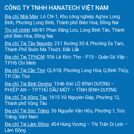
CÔNG TY TNHH HANATECH VIỆT NAM
Địa chỉ Nhà Máy
:Lô CN-1, Khu công nghiệp Agtex Long
Bình, Phường Long Bình, Thành phố Biên Hoà, Đồng Nai
Trụ sở chính
:68/81 Phan Đăng Lưu, Long Bình Tân, Thành
phố Biên Hòa, Đồng Nai
Địa chỉ Tại Tây Nguyên
: 231 Đường 30.4, Phường Ea Tam,
Thành Phố Buôn Ma Thuột, Đắk Lắk
Địa chỉ Tại TPHCM
: 936 Lê Đức Thọ - P15 - Quận Gò Vấp -
TP.Hồ Chí Minh
Địa chỉ Tại Cần Thơ
: QL91B, Phường Long Hòa, Q.Bình Thủy,
TP. Cần Thơ
Địa chỉ Tại Bình Dương
:1546 ĐẠI LỘ BÌNH DƯƠNG –
P.HIỆP AN – TP.THỦ DẦU MỘT – TỈNH BÌNH DƯƠNG
Địa chỉ Tại Vũng Tàu
:1615 Võ Nguyên Giáp, Phường 12,
Thành phố Vũng Tàu
Địa chỉ Tại Sóc Trăng
:36 Nguyễn Văn Hữu, Phường 1, Sóc
Trăng, Việt Nam
Địa chỉ Tại Lâm Đồng
:454 Hùng Vương – Thị Trấn Di Linh –
Lâm Đồng