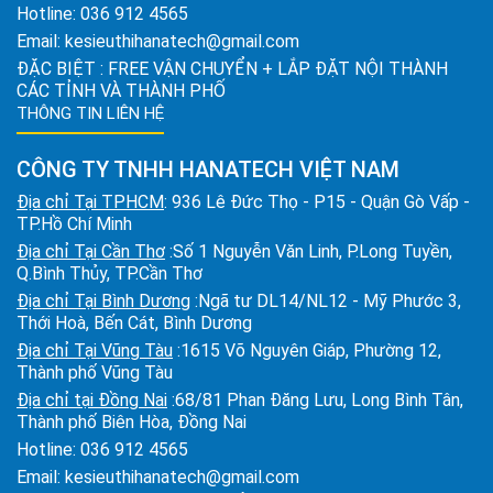
Hotline:
036 912 4565
Email:
kesieuthihanatech@gmail.com
ĐẶC BIỆT : FREE VẬN CHUYỂN + LẮP ĐẶT NỘI THÀNH
CÁC TỈNH VÀ THÀNH PHỐ
THÔNG TIN LIÊN HỆ
CÔNG TY TNHH HANATECH VIỆT NAM
Địa chỉ Tại TPHCM
: 936 Lê Đức Thọ - P15 - Quận Gò Vấp -
TP.Hồ Chí Minh
Địa chỉ Tại Cần Thơ
:Số 1 Nguyễn Văn Linh, P.Long Tuyền,
Q.Bình Thủy, TP.Cần Thơ
Địa chỉ Tại Bình Dương
:Ngã tư DL14/NL12 - Mỹ Phước 3,
Thới Hoà, Bến Cát, Bình Dương
Địa chỉ Tại Vũng Tàu
:1615 Võ Nguyên Giáp, Phường 12,
Thành phố Vũng Tàu
Địa chỉ tại Đồng Nai
:68/81 Phan Đăng Lưu, Long Bình Tân,
Thành phố Biên Hòa, Đồng Nai
Hotline:
036 912 4565
Email:
kesieuthihanatech@gmail.com