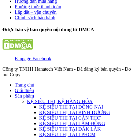
Hướng dẫn mua hàng
Phương thức thanh toán
Lắp đặt – vận chuyển
Chính sách bảo hành
Được bảo vệ bản quyền nội dung từ DMCA
Fanpage Facebook
Công ty TNHH Hanatech Việt Nam - Đã đăng ký bản quyền - Do
not Copy
Trang chủ
Giới thiệu
Sản phẩm
KỆ SIÊU THỊ, KỆ HÀNG HÓA
KỆ SIÊU THỊ TẠI ĐỒNG NAI
KỆ SIÊU THỊ TẠI BÌNH DƯƠNG
KỆ SIÊU THỊ TẠI CẦN THƠ
KỆ SIÊU THỊ TẠI LÂM ĐỒNG
KỆ SIÊU THỊ TẠI ĐẮK LẮK
KỆ SIÊU THỊ TẠI TPHCM