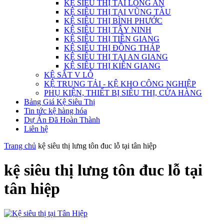
KỆ SIÊU THỊ TẠI LONG AN
KỆ SIÊU THỊ TẠI VŨNG TÀU
KỆ SIÊU THỊ BÌNH PHƯỚC
KỆ SIÊU THỊ TÂY NINH
KỆ SIÊU THỊ TIỀN GIANG
KỆ SIÊU THỊ ĐỒNG THÁP
KỆ SIÊU THỊ TẠI AN GIANG
KỆ SIÊU THỊ KIÊN GIANG
KỆ SẮT V LỖ
KỆ TRUNG TẢI - KỆ KHO CÔNG NGHIỆP
PHỤ KIỆN, THIẾT BỊ SIÊU THỊ, CỬA HÀNG
Bảng Giá Kệ Siêu Thị
Tin tức kệ hàng hóa
Dự Án Đã Hoàn Thành
Liên hệ
Trang chủ
kệ siêu thị lưng tôn đuc lỗ tại tân hiệp
kệ siêu thị lưng tôn đuc lỗ tại
tân hiệp