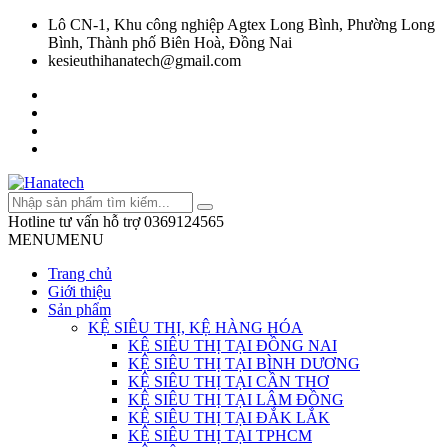
Lô CN-1, Khu công nghiệp Agtex Long Bình, Phường Long
Bình, Thành phố Biên Hoà, Đồng Nai
kesieuthihanatech@gmail.com
Hotline tư vấn hỗ trợ
0369124565
MENU
MENU
Trang chủ
Giới thiệu
Sản phẩm
KỆ SIÊU THỊ, KỆ HÀNG HÓA
KỆ SIÊU THỊ TẠI ĐỒNG NAI
KỆ SIÊU THỊ TẠI BÌNH DƯƠNG
KỆ SIÊU THỊ TẠI CẦN THƠ
KỆ SIÊU THỊ TẠI LÂM ĐỒNG
KỆ SIÊU THỊ TẠI ĐẮK LẮK
KỆ SIÊU THỊ TẠI TPHCM