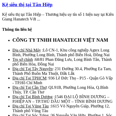
Kệ siêu thị tại Tân Hiệp
Kệ siêu thị tại Tân Hiệp – Thương hiệu uy tín số 1 hiện nay tại Kiên
Giang Hanatech Với ...
Thông tin liên hệ
CÔNG TY TNHH HANATECH VIỆT NAM
Địa chỉ Nhà Máy
:Lô CN-1, Khu công nghiệp Agtex Long
Bình, Phường Long Bình, Thành phố Biên Hoà, Đồng Nai
Trụ sở chính
:68/81 Phan Đăng Lưu, Long Bình Tân, Thành
phố Biên Hòa, Đồng Nai
Địa chỉ Tại Tây Nguyên
: 231 Đường 30.4, Phường Ea Tam,
Thành Phố Buôn Ma Thuột, Đắk Lắk
Địa chỉ Tại TPHCM
: 936 Lê Đức Thọ - P15 - Quận Gò Vấp
- TP.Hồ Chí Minh
Địa chỉ Tại Cần Thơ
: QL91B, Phường Long Hòa, Q.Bình
Thủy, TP. Cần Thơ
Địa chỉ Tại Bình Dương
:1546 ĐẠI LỘ BÌNH DƯƠNG –
P.HIỆP AN – TP.THỦ DẦU MỘT – TỈNH BÌNH DƯƠNG
Địa chỉ Tại Vũng Tàu
:1615 Võ Nguyên Giáp, Phường 12,
Thành phố Vũng Tàu
Địa chỉ Tại Sóc Trăng
:36 Nguyễn Văn Hữu, Phường 1, Sóc