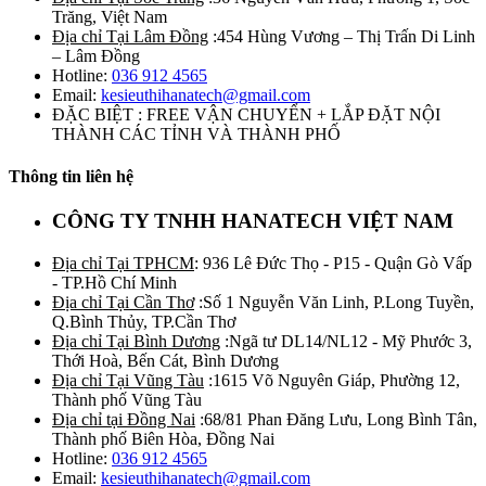
Trăng, Việt Nam
Địa chỉ Tại Lâm Đồng
:454 Hùng Vương – Thị Trấn Di Linh
– Lâm Đồng
Hotline:
036 912 4565
Email:
kesieuthihanatech@gmail.com
ĐẶC BIỆT : FREE VẬN CHUYỂN + LẮP ĐẶT NỘI
THÀNH CÁC TỈNH VÀ THÀNH PHỐ
Thông tin liên hệ
CÔNG TY TNHH HANATECH VIỆT NAM
Địa chỉ Tại TPHCM
: 936 Lê Đức Thọ - P15 - Quận Gò Vấp
- TP.Hồ Chí Minh
Địa chỉ Tại Cần Thơ
:Số 1 Nguyễn Văn Linh, P.Long Tuyền,
Q.Bình Thủy, TP.Cần Thơ
Địa chỉ Tại Bình Dương
:Ngã tư DL14/NL12 - Mỹ Phước 3,
Thới Hoà, Bến Cát, Bình Dương
Địa chỉ Tại Vũng Tàu
:1615 Võ Nguyên Giáp, Phường 12,
Thành phố Vũng Tàu
Địa chỉ tại Đồng Nai
:68/81 Phan Đăng Lưu, Long Bình Tân,
Thành phố Biên Hòa, Đồng Nai
Hotline:
036 912 4565
Email:
kesieuthihanatech@gmail.com