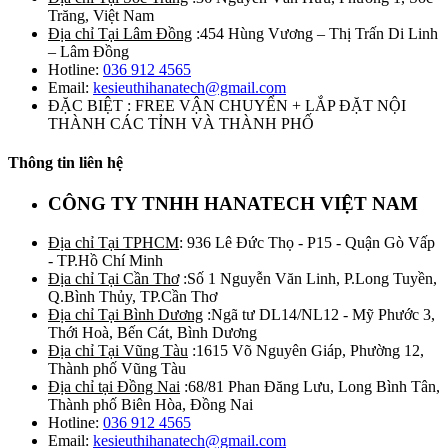
Trăng, Việt Nam
Địa chỉ Tại Lâm Đồng
:454 Hùng Vương – Thị Trấn Di Linh
– Lâm Đồng
Hotline:
036 912 4565
Email:
kesieuthihanatech@gmail.com
ĐẶC BIỆT : FREE VẬN CHUYỂN + LẮP ĐẶT NỘI
THÀNH CÁC TỈNH VÀ THÀNH PHỐ
Thông tin liên hệ
CÔNG TY TNHH HANATECH VIỆT NAM
Địa chỉ Tại TPHCM
: 936 Lê Đức Thọ - P15 - Quận Gò Vấp
- TP.Hồ Chí Minh
Địa chỉ Tại Cần Thơ
:Số 1 Nguyễn Văn Linh, P.Long Tuyền,
Q.Bình Thủy, TP.Cần Thơ
Địa chỉ Tại Bình Dương
:Ngã tư DL14/NL12 - Mỹ Phước 3,
Thới Hoà, Bến Cát, Bình Dương
Địa chỉ Tại Vũng Tàu
:1615 Võ Nguyên Giáp, Phường 12,
Thành phố Vũng Tàu
Địa chỉ tại Đồng Nai
:68/81 Phan Đăng Lưu, Long Bình Tân,
Thành phố Biên Hòa, Đồng Nai
Hotline:
036 912 4565
Email:
kesieuthihanatech@gmail.com