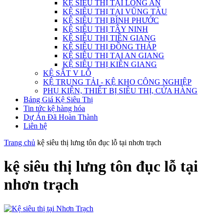
KỆ SIÊU THỊ TẠI LONG AN
KỆ SIÊU THỊ TẠI VŨNG TÀU
KỆ SIÊU THỊ BÌNH PHƯỚC
KỆ SIÊU THỊ TÂY NINH
KỆ SIÊU THỊ TIỀN GIANG
KỆ SIÊU THỊ ĐỒNG THÁP
KỆ SIÊU THỊ TẠI AN GIANG
KỆ SIÊU THỊ KIÊN GIANG
KỆ SẮT V LỖ
KỆ TRUNG TẢI - KỆ KHO CÔNG NGHIỆP
PHỤ KIỆN, THIẾT BỊ SIÊU THỊ, CỬA HÀNG
Bảng Giá Kệ Siêu Thị
Tin tức kệ hàng hóa
Dự Án Đã Hoàn Thành
Liên hệ
Trang chủ
kệ siêu thị lưng tôn đục lỗ tại nhơn trạch
kệ siêu thị lưng tôn đục lỗ tại
nhơn trạch