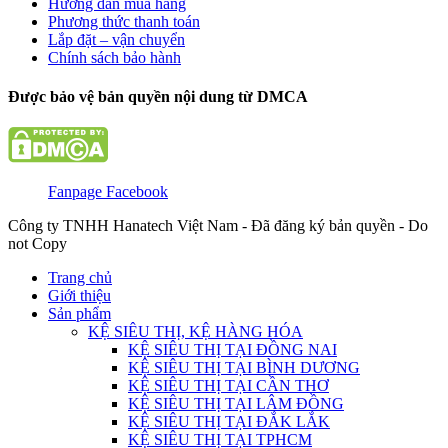
Hướng dẫn mua hàng
Phương thức thanh toán
Lắp đặt – vận chuyển
Chính sách bảo hành
Được bảo vệ bản quyền nội dung từ DMCA
Fanpage Facebook
Công ty TNHH Hanatech Việt Nam - Đã đăng ký bản quyền - Do
not Copy
Trang chủ
Giới thiệu
Sản phẩm
KỆ SIÊU THỊ, KỆ HÀNG HÓA
KỆ SIÊU THỊ TẠI ĐỒNG NAI
KỆ SIÊU THỊ TẠI BÌNH DƯƠNG
KỆ SIÊU THỊ TẠI CẦN THƠ
KỆ SIÊU THỊ TẠI LÂM ĐỒNG
KỆ SIÊU THỊ TẠI ĐẮK LẮK
KỆ SIÊU THỊ TẠI TPHCM