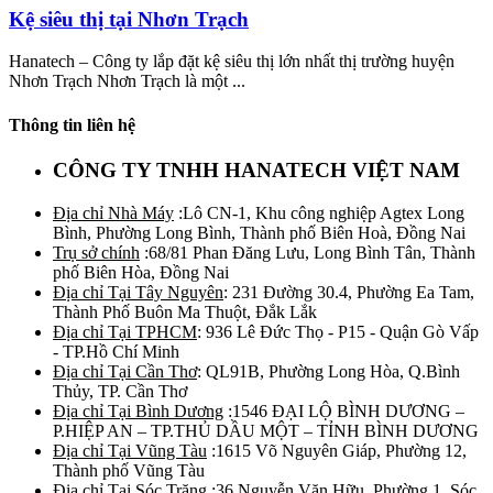
Kệ siêu thị tại Nhơn Trạch
Hanatech – Công ty lắp đặt kệ siêu thị lớn nhất thị trường huyện
Nhơn Trạch Nhơn Trạch là một ...
Thông tin liên hệ
CÔNG TY TNHH HANATECH VIỆT NAM
Địa chỉ Nhà Máy
:Lô CN-1, Khu công nghiệp Agtex Long
Bình, Phường Long Bình, Thành phố Biên Hoà, Đồng Nai
Trụ sở chính
:68/81 Phan Đăng Lưu, Long Bình Tân, Thành
phố Biên Hòa, Đồng Nai
Địa chỉ Tại Tây Nguyên
: 231 Đường 30.4, Phường Ea Tam,
Thành Phố Buôn Ma Thuột, Đắk Lắk
Địa chỉ Tại TPHCM
: 936 Lê Đức Thọ - P15 - Quận Gò Vấp
- TP.Hồ Chí Minh
Địa chỉ Tại Cần Thơ
: QL91B, Phường Long Hòa, Q.Bình
Thủy, TP. Cần Thơ
Địa chỉ Tại Bình Dương
:1546 ĐẠI LỘ BÌNH DƯƠNG –
P.HIỆP AN – TP.THỦ DẦU MỘT – TỈNH BÌNH DƯƠNG
Địa chỉ Tại Vũng Tàu
:1615 Võ Nguyên Giáp, Phường 12,
Thành phố Vũng Tàu
Địa chỉ Tại Sóc Trăng
:36 Nguyễn Văn Hữu, Phường 1, Sóc