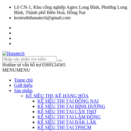
Lô CN-1, Khu công nghiệp Agtex Long Bình, Phường Long
Bình, Thành phố Biên Hoà, Đồng Nai
kesieuthihanatech@gmail.com
Hotline tư vấn hỗ trợ
0369124565
MENU
MENU
Trang chủ
Giới thiệu
Sản phẩm
KỆ SIÊU THỊ, KỆ HÀNG HÓA
KỆ SIÊU THỊ TẠI ĐỒNG NAI
KỆ SIÊU THỊ TẠI BÌNH DƯƠNG
KỆ SIÊU THỊ TẠI CẦN THƠ
KỆ SIÊU THỊ TẠI LÂM ĐỒNG
KỆ SIÊU THỊ TẠI ĐẮK LẮK
KỆ SIÊU THỊ TẠI TPHCM