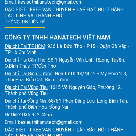
Email:
kesieuthihanatech@gmail.com
ĐẶC BIỆT : FREE VẬN CHUYỂN + LẮP ĐẶT NỘI THÀNH
CÁC TỈNH VÀ THÀNH PHỐ
THÔNG TIN LIÊN HỆ
CÔNG TY TNHH HANATECH VIỆT NAM
Địa chỉ Tại TPHCM
: 936 Lê Đức Thọ - P15 - Quận Gò Vấp -
TP.Hồ Chí Minh
Địa chỉ Tại Cần Thơ
:Số 1 Nguyễn Văn Linh, P.Long Tuyền,
Q.Bình Thủy, TP.Cần Thơ
Địa chỉ Tại Bình Dương
:Ngã tư DL14/NL12 - Mỹ Phước 3,
Thới Hoà, Bến Cát, Bình Dương
Địa chỉ Tại Vũng Tàu
:1615 Võ Nguyên Giáp, Phường 12,
Thành phố Vũng Tàu
Địa chỉ tại Đồng Nai
:68/81 Phan Đăng Lưu, Long Bình Tân,
Thành phố Biên Hòa, Đồng Nai
Hotline:
036 912 4565
Email:
kesieuthihanatech@gmail.com
ĐẶC BIỆT : FREE VẬN CHUYỂN + LẮP ĐẶT NỘI THÀNH
CÁC TỈNH VÀ THÀNH PHỐ