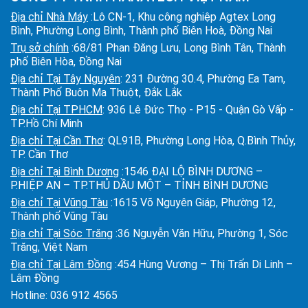
Địa chỉ Nhà Máy
:Lô CN-1, Khu công nghiệp Agtex Long
Bình, Phường Long Bình, Thành phố Biên Hoà, Đồng Nai
Trụ sở chính
:68/81 Phan Đăng Lưu, Long Bình Tân, Thành
phố Biên Hòa, Đồng Nai
Địa chỉ Tại Tây Nguyên
: 231 Đường 30.4, Phường Ea Tam,
Thành Phố Buôn Ma Thuột, Đắk Lắk
Địa chỉ Tại TPHCM
: 936 Lê Đức Thọ - P15 - Quận Gò Vấp -
TP.Hồ Chí Minh
Địa chỉ Tại Cần Thơ
: QL91B, Phường Long Hòa, Q.Bình Thủy,
TP. Cần Thơ
Địa chỉ Tại Bình Dương
:1546 ĐẠI LỘ BÌNH DƯƠNG –
P.HIỆP AN – TP.THỦ DẦU MỘT – TỈNH BÌNH DƯƠNG
Địa chỉ Tại Vũng Tàu
:1615 Võ Nguyên Giáp, Phường 12,
Thành phố Vũng Tàu
Địa chỉ Tại Sóc Trăng
:36 Nguyễn Văn Hữu, Phường 1, Sóc
Trăng, Việt Nam
Địa chỉ Tại Lâm Đồng
:454 Hùng Vương – Thị Trấn Di Linh –
Lâm Đồng
Hotline:
036 912 4565