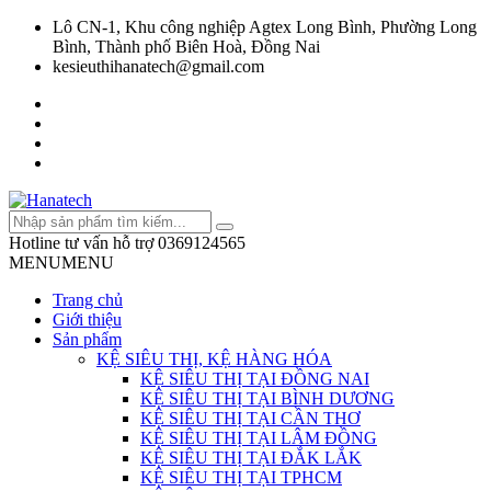
Lô CN-1, Khu công nghiệp Agtex Long Bình, Phường Long
Bình, Thành phố Biên Hoà, Đồng Nai
kesieuthihanatech@gmail.com
Hotline tư vấn hỗ trợ
0369124565
MENU
MENU
Trang chủ
Giới thiệu
Sản phẩm
KỆ SIÊU THỊ, KỆ HÀNG HÓA
KỆ SIÊU THỊ TẠI ĐỒNG NAI
KỆ SIÊU THỊ TẠI BÌNH DƯƠNG
KỆ SIÊU THỊ TẠI CẦN THƠ
KỆ SIÊU THỊ TẠI LÂM ĐỒNG
KỆ SIÊU THỊ TẠI ĐẮK LẮK
KỆ SIÊU THỊ TẠI TPHCM