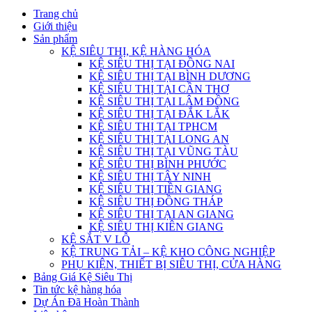
Trang chủ
Giới thiệu
Sản phẩm
KỆ SIÊU THỊ, KỆ HÀNG HÓA
KỆ SIÊU THỊ TẠI ĐỒNG NAI
KỆ SIÊU THỊ TẠI BÌNH DƯƠNG
KỆ SIÊU THỊ TẠI CẦN THƠ
KỆ SIÊU THỊ TẠI LÂM ĐỒNG
KỆ SIÊU THỊ TẠI ĐẮK LẮK
KỆ SIÊU THỊ TẠI TPHCM
KỆ SIÊU THỊ TẠI LONG AN
KỆ SIÊU THỊ TẠI VŨNG TÀU
KỆ SIÊU THỊ BÌNH PHƯỚC
KỆ SIÊU THỊ TÂY NINH
KỆ SIÊU THỊ TIỀN GIANG
KỆ SIÊU THỊ ĐỒNG THÁP
KỆ SIÊU THỊ TẠI AN GIANG
KỆ SIÊU THỊ KIÊN GIANG
KỆ SẮT V LỖ
KỆ TRUNG TẢI – KỆ KHO CÔNG NGHIỆP
PHỤ KIỆN, THIẾT BỊ SIÊU THỊ, CỬA HÀNG
Bảng Giá Kệ Siêu Thị
Tin tức kệ hàng hóa
Dự Án Đã Hoàn Thành