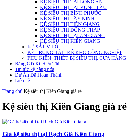
KỆ SIÊU THỊ TẠI LONG AN
KỆ SIÊU THỊ TẠI VŨNG TÀU
KỆ SIÊU THỊ BÌNH PHƯỚC
KỆ SIÊU THỊ TÂY NINH
KỆ SIÊU THỊ TIỀN GIANG
KỆ SIÊU THỊ ĐỒNG THÁP
KỆ SIÊU THỊ TẠI AN GIANG
KỆ SIÊU THỊ KIÊN GIANG
KỆ SẮT V LỖ
KỆ TRUNG TẢI - KỆ KHO CÔNG NGHIỆP
PHỤ KIỆN, THIẾT BỊ SIÊU THỊ, CỬA HÀNG
Bảng Giá Kệ Siêu Thị
Tin tức kệ hàng hóa
Dự Án Đã Hoàn Thành
Liên hệ
Trang chủ
Kệ siêu thị Kiên Giang giá rẻ
Kệ siêu thị Kiên Giang giá rẻ
Giá kệ siêu thị tại Rạch Giá Kiên Giang