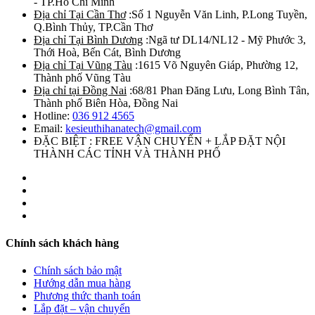
- TP.Hồ Chí Minh
Địa chỉ Tại Cần Thơ
:Số 1 Nguyễn Văn Linh, P.Long Tuyền,
Q.Bình Thủy, TP.Cần Thơ
Địa chỉ Tại Bình Dương
:Ngã tư DL14/NL12 - Mỹ Phước 3,
Thới Hoà, Bến Cát, Bình Dương
Địa chỉ Tại Vũng Tàu
:1615 Võ Nguyên Giáp, Phường 12,
Thành phố Vũng Tàu
Địa chỉ tại Đồng Nai
:68/81 Phan Đăng Lưu, Long Bình Tân,
Thành phố Biên Hòa, Đồng Nai
Hotline:
036 912 4565
Email:
kesieuthihanatech@gmail.com
ĐẶC BIỆT : FREE VẬN CHUYỂN + LẮP ĐẶT NỘI
THÀNH CÁC TỈNH VÀ THÀNH PHỐ
Chính sách khách hàng
Chính sách bảo mật
Hướng dẫn mua hàng
Phương thức thanh toán
Lắp đặt – vận chuyển