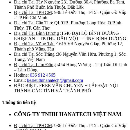
Địa chỉ Tại Tây Nguyên
: 231 Đường 30.4, Phường Ea Tam,
Thành Phố Buôn Ma Thuột, Đắk Lắk
Địa chỉ Tại TPHCM
: 936 Lê Đức Thọ - P15 - Quận Gò Vấp
- TP.Hồ Chí Minh
Địa chỉ Tại Cần Thơ
: QL91B, Phường Long Hòa, Q.Bình
Thủy, TP. Cần Thơ
Địa chỉ Tại Bình Dương
:1546 ĐẠI LỘ BÌNH DƯƠNG –
P.HIỆP AN – TP.THỦ DẦU MỘT – TỈNH BÌNH DƯƠNG
Địa chỉ Tại Vũng Tàu
:1615 Võ Nguyên Giáp, Phường 12,
Thành phố Vũng Tàu
Địa chỉ Tại Sóc Trăng
:36 Nguyễn Văn Hữu, Phường 1, Sóc
Trăng, Việt Nam
Địa chỉ Tại Lâm Đồng
:454 Hùng Vương – Thị Trấn Di Linh
– Lâm Đồng
Hotline:
036 912 4565
Email:
kesieuthihanatech@gmail.com
ĐẶC BIỆT : FREE VẬN CHUYỂN + LẮP ĐẶT NỘI
THÀNH CÁC TỈNH VÀ THÀNH PHỐ
Thông tin liên hệ
CÔNG TY TNHH HANATECH VIỆT NAM
Địa chỉ Tại TPHCM
: 936 Lê Đức Thọ - P15 - Quận Gò Vấp